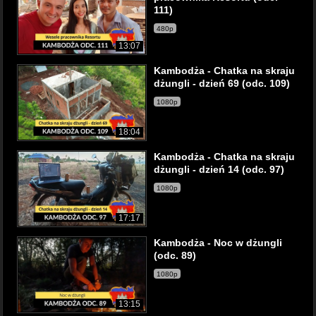
111)
480p
13:07
Kambodża - Chatka na skraju
dżungli - dzień 69 (odc. 109)
1080p
18:04
Kambodża - Chatka na skraju
dżungli - dzień 14 (odc. 97)
1080p
17:17
Kambodża - Noc w dżungli
(odc. 89)
1080p
13:15