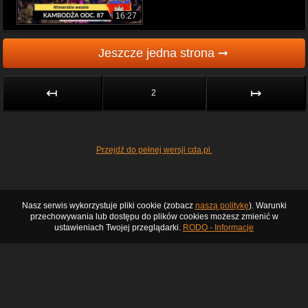
16:27
Jeszcze jedna strona ➞
↤
↦
2
Przejdź do pełnej wersji cda.pl
Nasz serwis wykorzystuje pliki cookie (zobacz
naszą politykę
). Warunki
przechowywania lub dostępu do plików cookies możesz zmienić w
ustawieniach Twojej przeglądarki.
RODO - Informacje