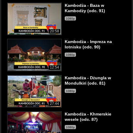
Kambodża - Baza w
Kambodży (odc. 91)
1080p
20:58
Kambodża - Impreza na
lotnisku (odc. 90)
1080p
12:54
Kambodża - Dżungla w
Mondulkiri (odc. 81)
1080p
27:44
Kambodża - Khmerskie
wesele (odc. 87)
1080p