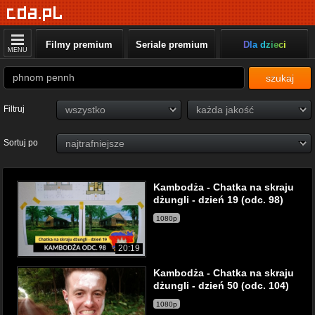
Filmy premium
Seriale premium
Dla dzieci
MENU
szukaj
Filtruj
Sortuj po
Kambodża - Chatka na skraju
dżungli - dzień 19 (odc. 98)
1080p
20:19
Kambodża - Chatka na skraju
dżungli - dzień 50 (odc. 104)
1080p