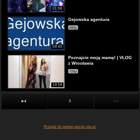
01:08
Gejowska agentura
480p
09:40
Poznajcie moją mamę! | VLOG
z Wrocławia
720p
19:59
↤
↦
3
Przejdź do pełnej wersji cda.pl