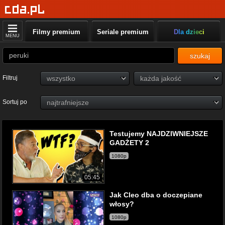
Filmy premium
Seriale premium
Dla dzieci
MENU
szukaj
Filtruj
Sortuj po
Testujemy NAJDZIWNIEJSZE
GADŻETY 2
1080p
05:45
Jak Cleo dba o doczepiane
włosy?
1080p