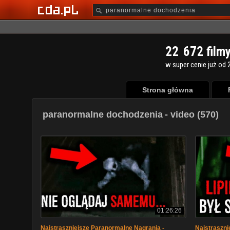
2
2
6
7
2
film
w super cenie już od 2
Strona główna
paranormalne dochodzenia
- video (570)
01:26:26
Najstraszniejsze Paranormalne Nagrania -
Najstraszni