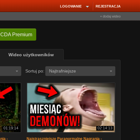
LOGOWANIE
REJESTRACJA
+ dodaj wideo
 CDA Premium
Wideo użytkowników
Sortuj po:
Najtrafniejsze
01:19:14
02:14:13
nia -
Najstraszniejsze Paranormalne Nagrania -