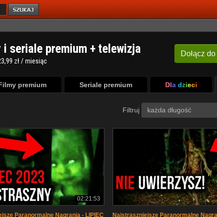
y i seriale premium + telewizja
Dołącz
do
3,99 zł / miesiąc
Filmy premium
Seriale premium
Dla dzieci
Filtruj
każda długość
02:21:53
ejsze Paranormalne Nagrania - LIPIEC
Najstraszniejsze Paranormalne Nagra