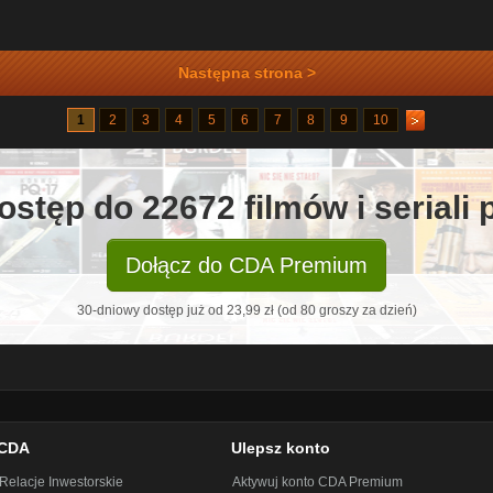
Następna strona >
1
2
3
4
5
6
7
8
9
10
ostęp do 22672 filmów i seriali
Dołącz do CDA Premium
30-dniowy dostęp już od 23,99 zł (od 80 groszy za dzień)
CDA
Ulepsz konto
Relacje Inwestorskie
Aktywuj konto CDA Premium