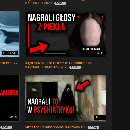
CZERWIEC 2023!
1080p
01:20:43
54:19
nia w 2022
Najstraszniejsze POLSKIE Paranormalne
Nagrania | Kwiecień - 2023
1080p
14:29
10:33
Straszne Paranormalne Nagrania #55
1080p
1080p