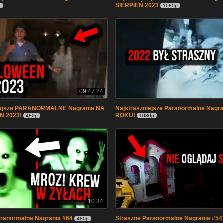
SIERPIEŃ 2023
p
1080p
09:47:24
iejsze PARANORMALNE Nagrania NA
Najstraszniejsze Paranormalne Nagra
 2023!
ROKU!
480p
1080p
10:34
aranormalne Nagrania #64
Straszne Paranormalne Nagrania #54
480p