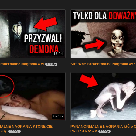
17:54
aranormalne Nagrania #39
Straszne Paranormalne Nagrania #52
1080p
09:06
ALNE NAGRANIA KTÓRE CIĘ
PARANORMALNE NAGRANIA które C
SZĄ!
PRZESTRASZĄ
1080p
1080p