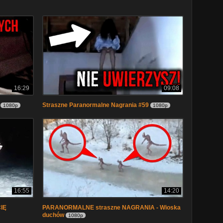
16:29
09:08
Straszne Paranormalne Nagrania #59
1080p
1080p
16:55
14:20
IĘ
PARANORMALNE straszne NAGRANIA - Wioska
duchów
1080p