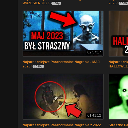
WRZESIEŃ 2023!
2023!
480p
1080
02:57:17
Najstraszniejsze Paranormalne Nagrania - MAJ
Najstraszn
2023!
HALLOWEEN
1080p
01:41:12
Najstraszniejsze Paranormalne Nagrania z 2022
Straszne P