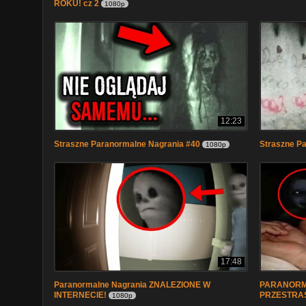
ROKU! cz 2
1080p
12:23
Straszne Paranormalne Nagrania #40
Straszne P
1080p
17:48
Paranormalne Nagrania ZNALEZIONE W
PARANORM
INTERNECIE!
PRZESTRA
1080p