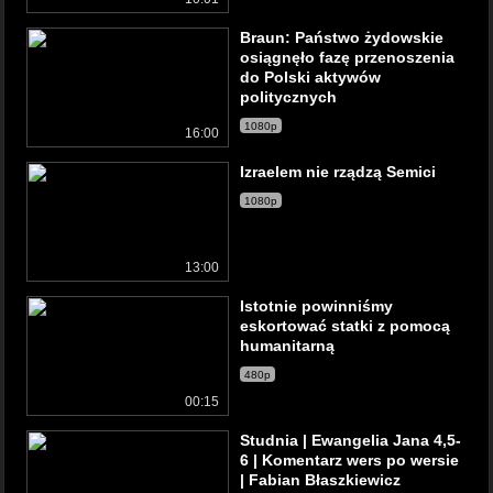
Braun: Państwo żydowskie
osiągnęło fazę przenoszenia
do Polski aktywów
politycznych
1080p
16:00
Izraelem nie rządzą Semici
1080p
13:00
Istotnie powinniśmy
eskortować statki z pomocą
humanitarną
480p
00:15
Studnia | Ewangelia Jana 4,5-
6 | Komentarz wers po wersie
| Fabian Błaszkiewicz