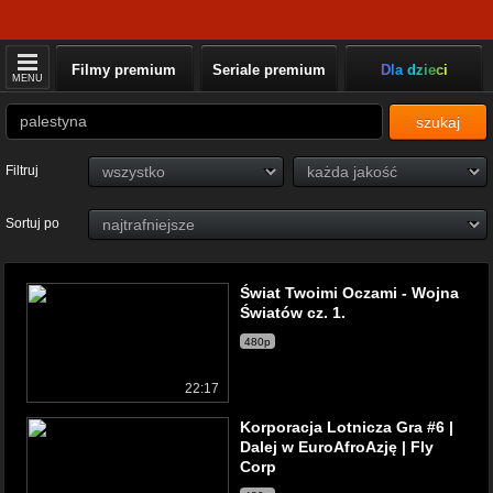
Filmy premium
Seriale premium
Dla dzieci
MENU
szukaj
Filtruj
Sortuj po
Świat Twoimi Oczami - Wojna
Światów cz. 1.
480p
22:17
Korporacja Lotnicza Gra #6 |
Dalej w EuroAfroAzję | Fly
Corp