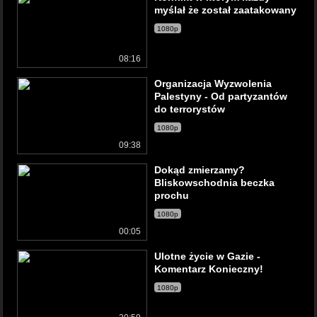
myślał że został zaatakowany
1080p
08:16
Organizacja Wyzwolenia
Palestyny - Od partyzantów
do terrorystów
1080p
09:38
Dokąd zmierzamy?
Bliskowschodnia beczka
prochu
1080p
00:05
Ulotne życie w Gazie -
Komentarz Konieczny!
1080p