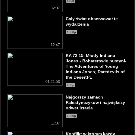
480p
32:07
Cały świat obserwował te
wydarzenia
1080p
12:47
KA 72 15. Młody Indiana
Jones - Bohaterowie pustyni-
The Adventures of Young
Indiana Jones; Daredevils of
the DesertPL
01:21:53
480p
Najgorszy zamach
Palestyńczyków i największy
odwet Izraela
1080p
11:37
Konflikt w którym każdy