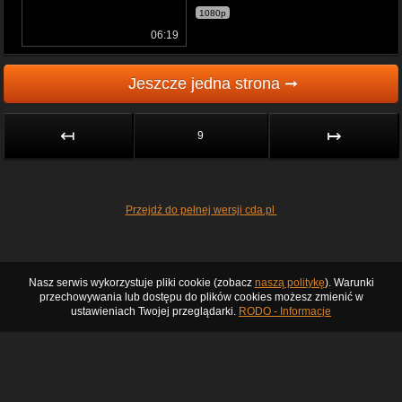
1080p
06:19
Jeszcze jedna strona ➞
↤
↦
9
Przejdź do pełnej wersji cda.pl
Nasz serwis wykorzystuje pliki cookie (zobacz
naszą politykę
). Warunki
przechowywania lub dostępu do plików cookies możesz zmienić w
ustawieniach Twojej przeglądarki.
RODO - Informacje