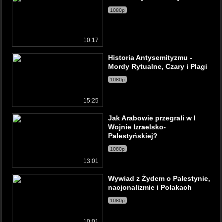
1080p
10:17
Historia Antysemityzmu -
Mordy Rytualne, Czary i Plagi
1080p
15:25
Jak Arabowie przegrali w I
Wojnie Izraelsko-
Palestyńskiej?
1080p
13:01
Wywiad z Żydem o Palestynie,
nacjonalizmie i Polakach
1080p
10:01