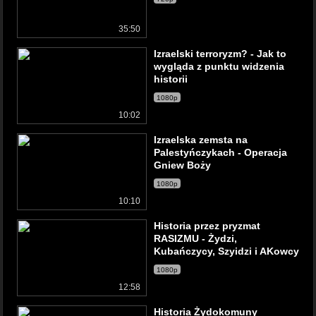
35:50
Izraelski terroryzm? - Jak to
wygląda z punktu widzenia
historii
1080p
10:02
Izraelska zemsta na
Palestyńczykach - Operacja
Gniew Boży
1080p
10:10
Historia przez pryzmat
RASIZMU - Żydzi,
Kubańczycy, Szyidzi i AKowcy
1080p
12:58
Historia Żydokomuny