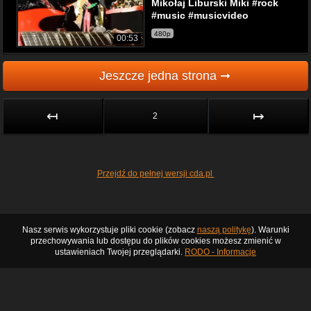
Mikołaj Liburski Miki #rock
#music #musicvideo
480p
00:53
Jeszcze jedna strona ➞
↤
↦
2
Przejdź do pełnej wersji cda.pl
Nasz serwis wykorzystuje pliki cookie (zobacz
naszą politykę
). Warunki
przechowywania lub dostępu do plików cookies możesz zmienić w
ustawieniach Twojej przeglądarki.
RODO - Informacje