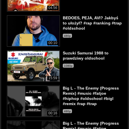
04:56
BEDOES, PEJA, AVI? Jakbyś
to ułożył? #rap #ranking #trap
#oldschool
480p
00:10
Suzuki Samurai 1988 to
prawdziwy oldschool
1080p
15:59
Big L - The Enemy (Progress
Remix) #music #fatjoe
#hiphop #oldschool #bigl
#remix #rap #trap
480p
00:16
Big L - The Enemy (Progress
Remix) #music #fatjoe