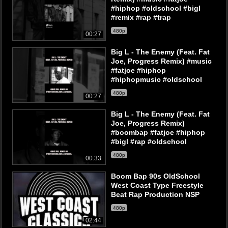
#hiphop #oldschool #bigl
#remix #rap #trap
480p
00:27
Big L - The Enemy (Feat. Fat
Joe, Progress Remix) #music
#fatjoe #hiphop
#hiphopmusic #oldschool
480p
00:27
Big L - The Enemy (Feat. Fat
Joe, Progress Remix)
#boombap #fatjoe #hiphop
#bigl #rap #oldschool
480p
00:33
Boom Bap 90s OldSchool
West Coast Type Freestyle
Beat Rap Production NSP
480p
02:44