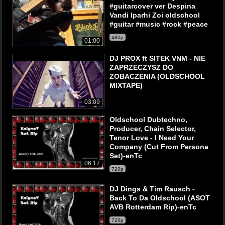
#guitarcover ver Despina
Vandi Iparhi Zoi oldschool
#guitar #music #rock #peace
480p
01:00
DJ PROX ft SITEK VNM - NIE
ZAPRZECZYSZ DO
ZOBACZENIA (OLDSCHOOL
MIXTAPE)
03:09
Oldschool Dubtechno,
Producer, Chain Selector,
Tenor Love - I Need Your
Company (Cut From Persona
Set)-enTc
06:17
720p
DJ Dings & Tim Rausch -
Back To Da Oldschool (ASOT
AVB Rotterdam Rip)-enTc
720p