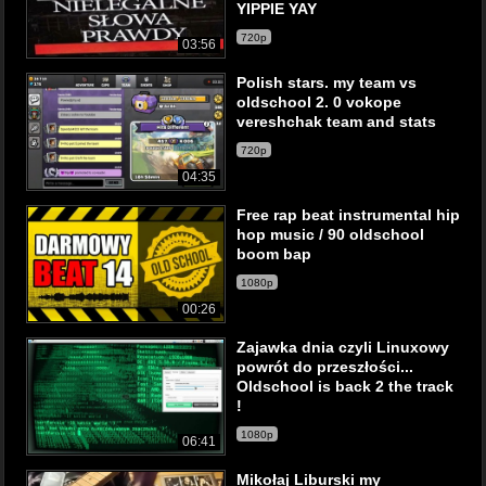
YIPPIE YAY
720p
03:56
Polish stars. my team vs
oldschool 2. 0 vokope
vereshchak team and stats
720p
04:35
Free rap beat instrumental hip
hop music / 90 oldschool
boom bap
1080p
00:26
Zajawka dnia czyli Linuxowy
powrót do przeszłości...
Oldschool is back 2 the track
!
1080p
06:41
Mikołaj Liburski my