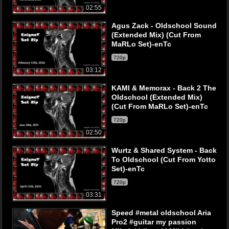
02:55
Agus Zack - Oldschool Sound
(Extended Mix) (Cut From
MaRLo Set)-enTc
720p
03:12
KAMI & Memorax - Back 2 The
Oldschool (Extended Mix)
(Cut From MaRLo Set)-enTc
720p
02:50
Wurtz & Shared System - Back
To Oldschool (Cut From Yotto
Set)-enTc
720p
03:31
Speed #metal oldschool Aria
Pro2 #guitar my passion