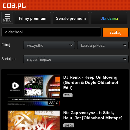
Filmy premium
Seriale premium
Dla dzieci
MENU
szukaj
Filtruj
Sortuj po
DJ Remx - Keep On Moving
(Gordon & Doyle Oldschool
Edit)
720p
03:42
Nie Zaprzeczysz - ft Sitek,
Haju, Jot [Oldschool Mixtape]
1080p