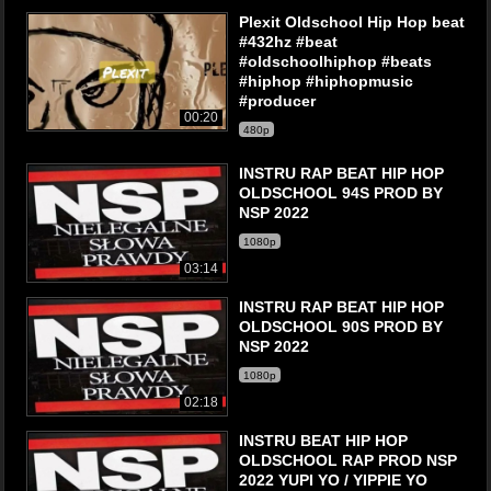
Plexit Oldschool Hip Hop beat
#432hz #beat
#oldschoolhiphop #beats
#hiphop #hiphopmusic
#producer
00:20
480p
INSTRU RAP BEAT HIP HOP
OLDSCHOOL 94S PROD BY
NSP 2022
1080p
03:14
INSTRU RAP BEAT HIP HOP
OLDSCHOOL 90S PROD BY
NSP 2022
1080p
02:18
INSTRU BEAT HIP HOP
OLDSCHOOL RAP PROD NSP
2022 YUPI YO / YIPPIE YO