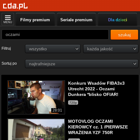
Filmy premium
Seriale premium
Dla dzieci
MENU
szukaj
Filtruj
Sortuj po
Konkurs Wsadów FIBA3x3
Utrecht 2022 - Oczami
Dunkera *blisko OFIAR!
720p
28:01
MOTOVLOG OCZAMI
KIEROWCY cz. 1 /PIERWSZE
WRAŻENIA YZF 750R