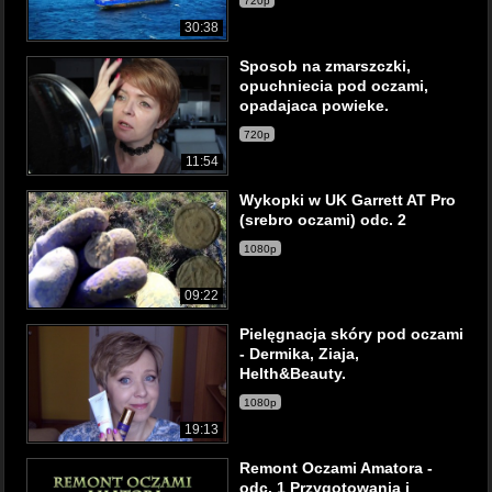
720p
30:38
Sposob na zmarszczki,
opuchniecia pod oczami,
opadajaca powieke.
720p
11:54
Wykopki w UK Garrett AT Pro
(srebro oczami) odc. 2
1080p
09:22
Pielęgnacja skóry pod oczami
- Dermika, Ziaja,
Helth&Beauty.
1080p
19:13
Remont Oczami Amatora -
odc. 1 Przygotowania i