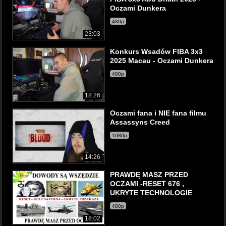
Oczami Dunkera
480p
23:03
Konkurs Wsadów FIBA 3x3
2025 Macau - Oczami Dunkera
480p
18:26
Oczami fana i NIE fana filmu
Assassyns Creed
1080p
14:26
PRAWDĘ MASZ PRZED
OCZAMI -RESET 676 ,
UKRYTE TECHNOLOGIE
480p
18:02