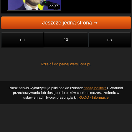
00:59
Jeszcze jedna strona ➞
↤
↦
13
Przejdź do pełnej wersji cda.pl
Nasz serwis wykorzystuje pliki cookie (zobacz
naszą politykę
). Warunki
przechowywania lub dostępu do plików cookies możesz zmienić w
ustawieniach Twojej przeglądarki.
RODO - Informacje