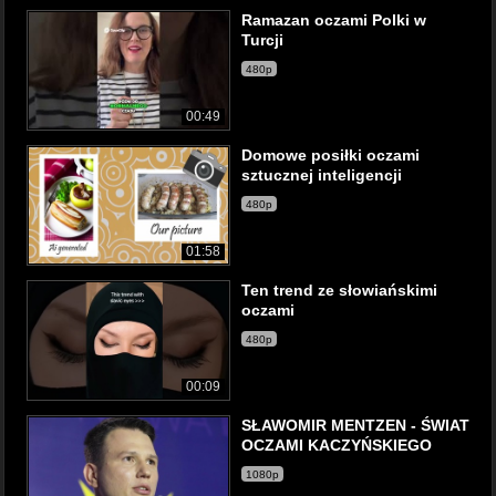
Ramazan oczami Polki w
Turcji
480p
00:49
Domowe posiłki oczami
sztucznej inteligencji
480p
01:58
Ten trend ze słowiańskimi
oczami
480p
00:09
SŁAWOMIR MENTZEN - ŚWIAT
OCZAMI KACZYŃSKIEGO
1080p