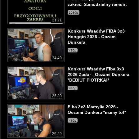
zakres. Samodzielny remont
1080p
21:21
Konkurs Wsadów FIBA 3x3
Hongqin 2026 - Oczami
Dunkera
480p
24:49
Konkurs Wsadów Fiba 3x3
2026 Zadar - Oczami Dunkera
*DEBIUT PIOTRKA!*
480p
25:20
Fiba 3x3 Marsylia 2026 -
Oczami Dunkera *mamy to!*
480p
26:29