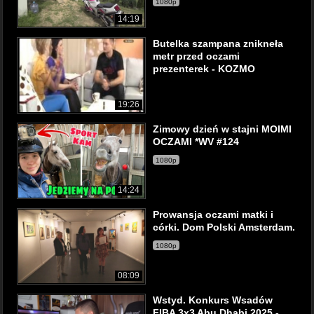
1080p
14:19
Butelka szampana znikneła
metr przed oczami
prezenterek - KOZMO
19:26
Zimowy dzień w stajni MOIMI
OCZAMI *WV #124
1080p
14:24
Prowansja oczami matki i
córki. Dom Polski Amsterdam.
1080p
08:09
Wstyd. Konkurs Wsadów
FIBA 3x3 Abu Dhabi 2025 -