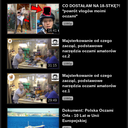
CO DOSTAŁAM NA 18-STKĘ?!
*powrót vlogów moimi
oczami*
1080p
16:41
Majsterkowanie od czego
zacząć, podstawowe
narzędzia oczami amatorów
cz.2
1080p
31:15
Majsterkowanie od czego
zacząć, podstawowe
narzędzia oczami amatorów
cz.1
1080p
29:49
Dokument: Polska Oczami
Orła - 10 Lat w Unii
Europejskiej