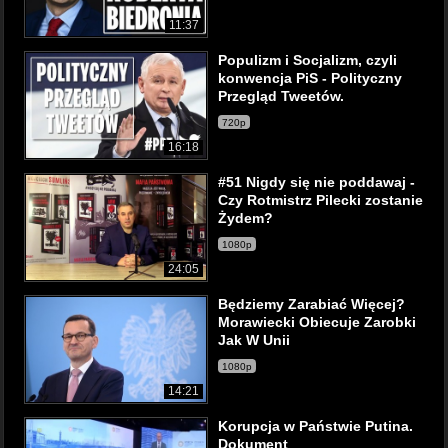
11:37
Populizm i Socjalizm, czyli
konwencja PiS - Polityczny
Przegląd Tweetów.
720p
16:18
#51 Nigdy się nie poddawaj -
Czy Rotmistrz Pilecki zostanie
Żydem?
1080p
24:05
Będziemy Zarabiać Więcej?
Morawiecki Obiecuje Zarobki
Jak W Unii
1080p
14:21
Korupcja w Państwie Putina.
Dokument