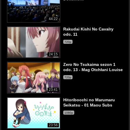
44:22
Rakudai Kishi No Cavalry
odc. 11
720p
24:15
Zero No Tsukaima sezon 1
odc. 13 - Mag Otchłani Louise
720p
23:41
Hitoribocchi no Marumaru
Seikatsu - 01 Maou Subs
1080p
23:56