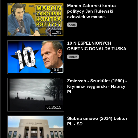
Marcin Zaborski kontra
politycy Jan Rulewski,
człowiek w masce.
720p
11:03
10 NIESPEŁNIONYCH
OBIETNIC DONALDA TUSKA
1080p
10:01
Zmierzch - Szürkület (1990) -
Kryminał węgierski - Napisy
PL
01:35:15
Ślubna umowa (2014) Lektor
PL - SD