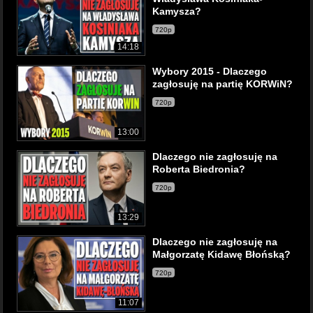
Kamysza?
720p
14:18
Wybory 2015 - Dlaczego
zagłosuję na partię KORWiN?
720p
13:00
Dlaczego nie zagłosuję na
Roberta Biedronia?
720p
13:29
Dlaczego nie zagłosuję na
Małgorzatę Kidawę Błońską?
720p
11:07