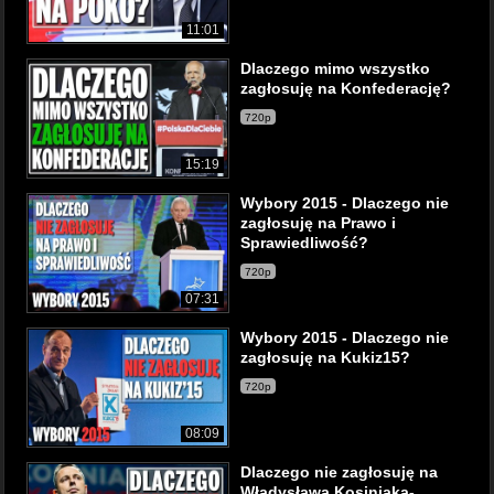
11:01
Dlaczego mimo wszystko
zagłosuję na Konfederację?
720p
15:19
Wybory 2015 - Dlaczego nie
zagłosuję na Prawo i
Sprawiedliwość?
720p
07:31
Wybory 2015 - Dlaczego nie
zagłosuję na Kukiz15?
720p
08:09
Dlaczego nie zagłosuję na
Władysława Kosiniaka-