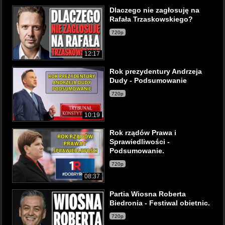
Dlaczego nie zagłosuję na
Rafała Trzaskowskiego?
720p
12:17
Rok prezydentury Andrzeja
Dudy - Podsumowanie
720p
10:19
Rok rządów Prawa i
Sprawiedliwości -
Podsumowanie.
720p
08:37
Partia Wiosna Roberta
Biedronia - Festiwal obietnic.
720p