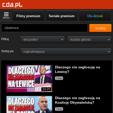
Filmy premium
Seriale premium
Dla dzieci
MENU
szukaj
Filtruj
Sortuj po
Dlaczego nie zagłosuję na
Lewicę?
720p
10:25
Dlaczego nie zagłosuję na
Koalicję Obywatelską?
720p