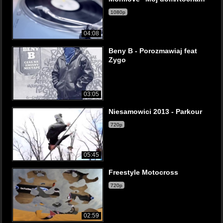
1080p
04:08
Beny B - Porozmawiaj feat
Zygo
03:05
Niesamowici 2013 - Parkour
720p
05:45
Freestyle Motocross
720p
02:59