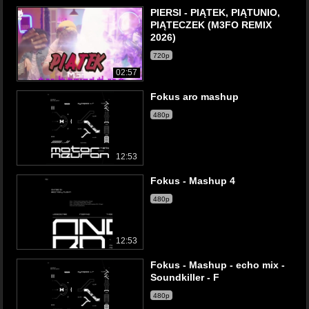
PIERSI - PIĄTEK, PIĄTUNIO,
PIĄTECZEK (M3FO REMIX
2026)
720p
02:57
Fokus aro mashup
480p
12:53
Fokus - Mashup 4
480p
12:53
Fokus - Mashup - echo mix -
Soundkiller - F
480p