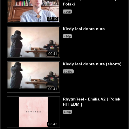
Polski
720p
53:10
Kiedy leci dobra nuta.
480p
00:41
Kiedy leci dobra nuta (shorts)
1080p
00:41
RhytmReel - Emilia V2 [ Polski
HIT EDM ]
480p
03:42