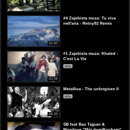
04:05
#4 Zajebista muza: Tu viva
nell'aria - Retny92 Remix
02:00
#1 Zajebista muza: Khaled -
C'est La Vie
480p
03:39
Metallica - The unforgiven ll
480p
06:35
SB feat Bas Tajpan &
Monilove "Mój dom/Kocham"