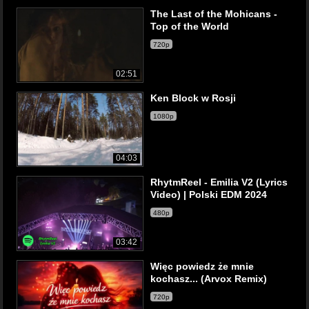
The Last of the Mohicans -
Top of the World
720p
02:51
Ken Block w Rosji
1080p
04:03
RhytmReel - Emilia V2 (Lyrics
Video) | Polski EDM 2024
480p
03:42
Więc powiedz że mnie
kochasz... (Arvox Remix)
720p