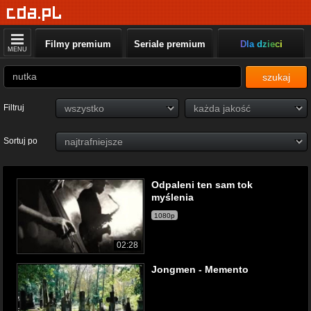
Filmy premium
Seriale premium
Dla dzieci
MENU
szukaj
Filtruj
Sortuj po
Odpaleni ten sam tok
myślenia
1080p
02:28
Jongmen - Memento