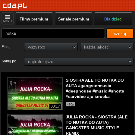
Filmy premium
Seriale premium
Dla dzieci
MENU
szukaj
Filtruj
Sortuj po
SIOSTRA ALE TO NUTKA DO
AUTA #gangstermusic
#deephouse #music #shorts
#carvideo #juliarocka
480p
00:17
JULIA ROCKA - SIOSTRA (ALE
TO NUTKA DO AUTA)
GANGSTER MUSIC STYLE
REMIX