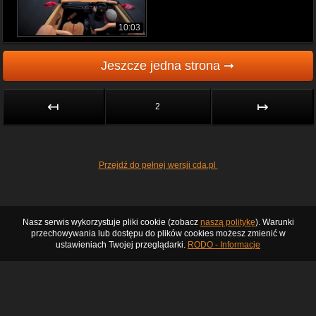
10:03
Jeszcze jedna strona ➞
↤
↦
2
Przejdź do pełnej wersji cda.pl
Nasz serwis wykorzystuje pliki cookie (zobacz
naszą politykę
). Warunki
przechowywania lub dostępu do plików cookies możesz zmienić w
ustawieniach Twojej przeglądarki.
RODO - Informacje