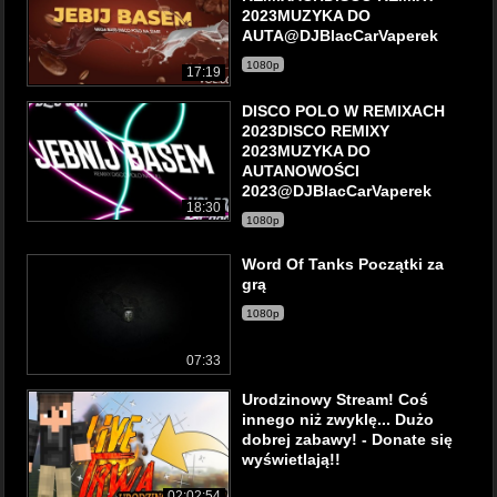
2023MUZYKA DO
AUTA@DJBlacCarVaperek
1080p
17:19
DISCO POLO W REMIXACH
2023DISCO REMIXY
2023MUZYKA DO
AUTANOWOŚCI
2023@DJBlacCarVaperek
18:30
1080p
Word Of Tanks Początki za
grą
1080p
07:33
Urodzinowy Stream! Coś
innego niż zwyklę... Dużo
dobrej zabawy! - Donate się
wyświetlają!!
02:02:54