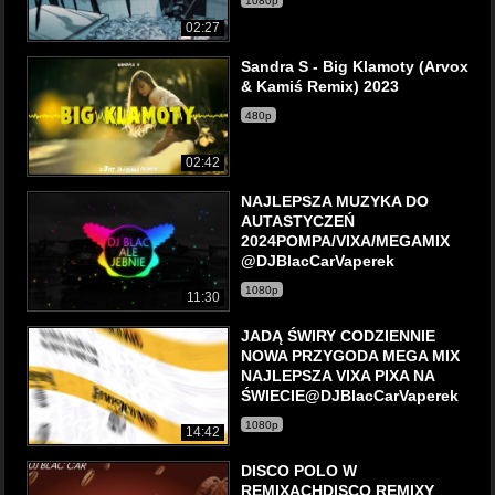
1080p
02:27
Sandra S - Big Klamoty (Arvox
& Kamiś Remix) 2023
480p
02:42
NAJLEPSZA MUZYKA DO
AUTASTYCZEŃ
2024POMPA/VIXA/MEGAMIX
@DJBlacCarVaperek
1080p
11:30
JADĄ ŚWIRY CODZIENNIE
NOWA PRZYGODA MEGA MIX
NAJLEPSZA VIXA PIXA NA
ŚWIECIE@DJBlacCarVaperek
1080p
14:42
DISCO POLO W
REMIXACHDISCO REMIXY