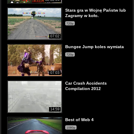
Stara gra w Wojnę Państw lub
Zagramy w koło.
720p
07:02
Bungee Jump koles wymiata
720p
07:03
Car Crash Accidents
Compilation 2012
14:59
Best of Web 4
1080p