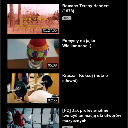
Romans Teresy Hennert
(1978)
480p
01:27:05
Pomysły na jajka
Wielkanocne :)
05:08
Krasza - Koksuj (nuta o
siłowni)
02:55
[HD] Jak profesionalnie
tworzyć animację dla utworów
muzycznych