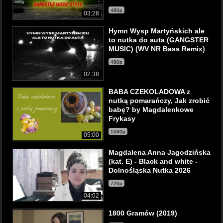
480p
03:28
Hymn Wysp Martyńskich ale
to nutka do auta (GANGSTER
MUSIC) (WV NR Bass Remix)
480p
02:38
BABA CZEKOLADOWA z
nutką pomarańczy, Jak zrobić
babę? by Magdalenkowe
Frykasy
1080p
05:00
Magdalena Anna Jagodzińska
(kat. E) - Black and white -
Dolnośląska Nutka 2026
720p
04:02
1800 Gramów (2019)