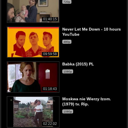
720p
01:40:15
Never Let Me Down - 10 hours
YouTube
480p
09:59:58
Babka (2015) PL
1080p
01:18:43
Moskwa nie Wierzy łzom.
(1979) tv. Rip.
1080p
02:22:02