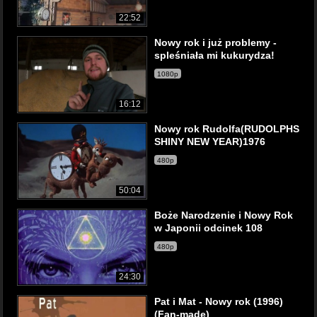
22:52
Nowy rok i już problemy -
spleśniała mi kukurydza!
1080p
16:12
Nowy rok Rudolfa(RUDOLPHS
SHINY NEW YEAR)1976
480p
50:04
Boże Narodzenie i Nowy Rok
w Japonii odcinek 108
480p
24:30
Pat i Mat - Nowy rok (1996)
(Fan-made)