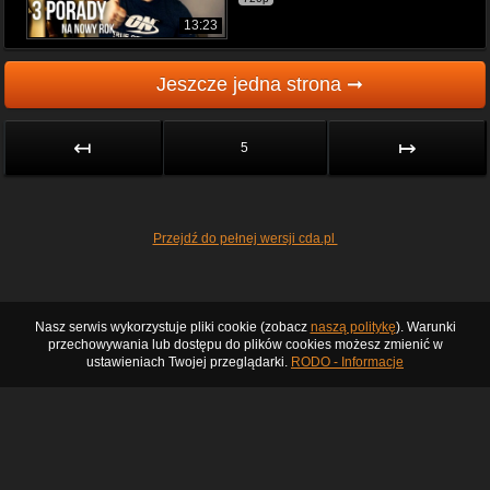
13:23
Jeszcze jedna strona ➞
↤
↦
5
Przejdź do pełnej wersji cda.pl
Nasz serwis wykorzystuje pliki cookie (zobacz
naszą politykę
). Warunki
przechowywania lub dostępu do plików cookies możesz zmienić w
ustawieniach Twojej przeglądarki.
RODO - Informacje