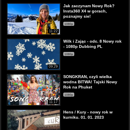
Jak zaczynam Nowy Rok?
Insta360 X4 w gorach,
poznajmy sie!
1080p
11:22
Wilk i Zając - odc. 8 Nowy rok
- 1080p Dubbing PL
1080p
09:29
SONGKRAN, czyli wielka
wodna BITWA! Tajski Nowy
Rok na Phuket
1080p
11:17
Hens / Kury - nowy rok w
kurniku. 01. 01. 2023