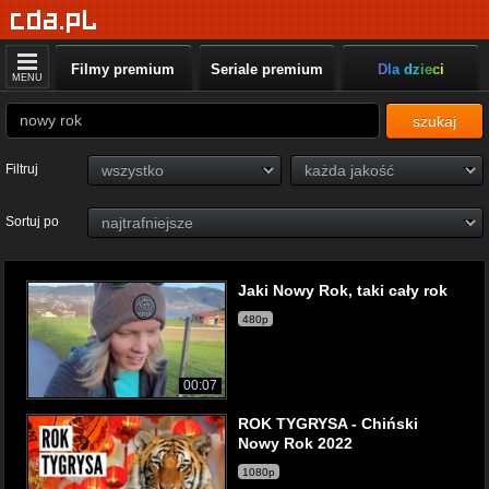
Filmy premium
Seriale premium
Dla dzieci
MENU
szukaj
Filtruj
Sortuj po
Jaki Nowy Rok, taki cały rok
480p
00:07
ROK TYGRYSA - Chiński
Nowy Rok 2022
1080p