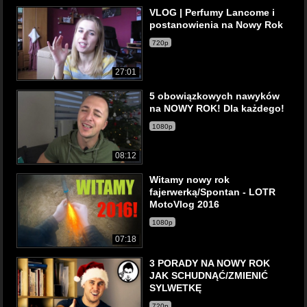
VLOG | Perfumy Lancome i
postanowienia na Nowy Rok
720p
27:01
5 obowiązkowych nawyków
na NOWY ROK! Dla każdego!
1080p
08:12
Witamy nowy rok
fajerwerką/Spontan - LOTR
MotoVlog 2016
1080p
07:18
3 PORADY NA NOWY ROK
JAK SCHUDNĄĆ/ZMIENIĆ
SYLWETKĘ
720p