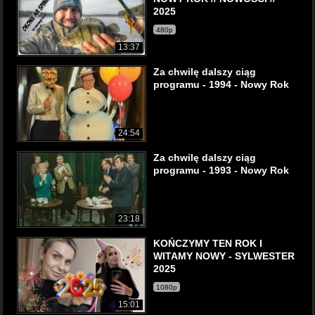
2025
480p
13:37
Za chwilę dalszy ciąg
programu - 1994 - Nowy Rok
24:54
Za chwilę dalszy ciąg
programu - 1993 - Nowy Rok
23:18
KOŃCZYMY TEN ROK I
WITAMY NOWY - SYLWESTER
2025
1080p
15:01