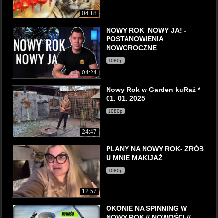
04:18
NOWY ROK, NOWY JA! -
POSTANOWIENIA
NOWOROCZNE
1080p
04:24
Nowy Rok w Garden kuRaż *
01. 01. 2025
1080p
24:47
PLANY NA NOWY ROK- ZRÓB
U MNIE MAKIJAŻ
1080p
12:57
OKONIE NA SPINNING W
NOWY ROK // NOWOŚCI //