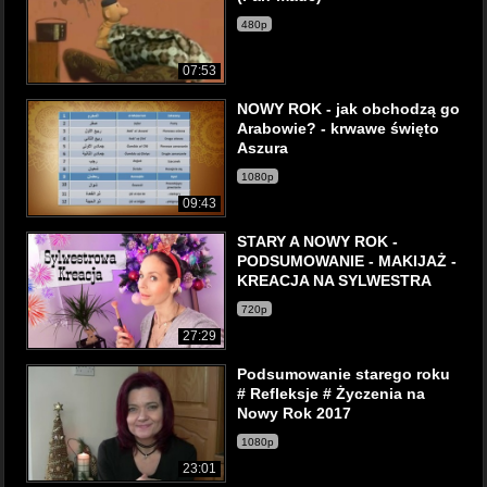
480p
07:53
NOWY ROK - jak obchodzą go
Arabowie? - krwawe święto
Aszura
1080p
09:43
STARY A NOWY ROK -
PODSUMOWANIE - MAKIJAŻ -
KREACJA NA SYLWESTRA
720p
27:29
Podsumowanie starego roku
# Refleksje # Życzenia na
Nowy Rok 2017
1080p
23:01