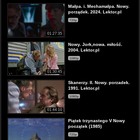
Małpa. i. Mechamałpa. Nowy.
porządek. 2024. Lektor.pl
720p
01:27:35
Nowy. Jork,nowa. miłość.
2004. Lektor.pl
1080p
01:30:45
Skanerzy. II. Nowy. porzadek.
1991. Lektor.pl
1080p
01:44:10
Piątek trzynastego V Nowy
początek (1985)
720p