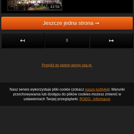
43:59
Jeszcze jedna strona ➞
↤
↦
3
Przejdź do pełnej wersji cda.pl
Nasz serwis wykorzystuje pliki cookie (zobacz
naszą politykę
). Warunki
przechowywania lub dostępu do plików cookies możesz zmienić w
ustawieniach Twojej przeglądarki.
RODO - Informacje