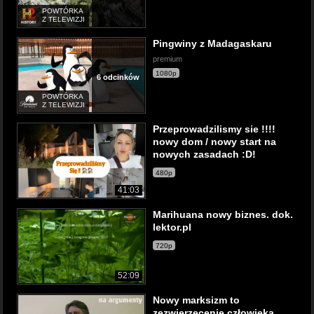
POWTÓRKA
Z TELEWIZJI
Pingwiny z Madagaskaru
premium
1080p
6 odcinków
POWTÓRKA
Z TELEWIZJI
Przeprowadzilismy sie !!!!
nowy dom / nowy start na
nowych zasadach :D!
480p
41:03
Marihuana nowy biznes. dok.
lektor.pl
720p
52:09
Nowy marksizm to
zezwierzęcenie człowieka