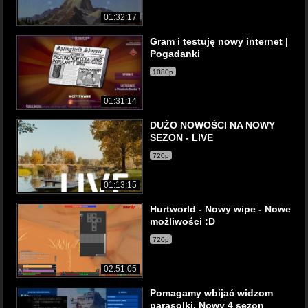
01:32:17
Gram i testuję nowy internet |
Pogadanki
1080p
01:31:14
DUŻO NOWOŚCI NA NOWY
SEZON - LIVE
720p
01:13:15
Hurtworld - Nowy wipe - Nowe
możliwości :D
720p
02:51:05
Pomagamy wbijać widzom
parasolki. Nowy 4 sezon