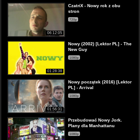
CzatriX - Nowy rok z obu
stron
720p
06:12:05
Nowy (2002) [Lektor PL] - The
New Guy
1080p
01:28:38
Nowy początek (2016) [Lektor
PL] - AггivaI
1080p
01:56:31
Przebudować Nowy Jork.
Plany dla Manhattanu
1080p