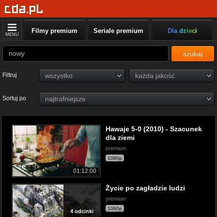
Filmy premium
Seriale premium
Dla dzieci
MENU
szukaj
Filtruj
Sortuj po
Hawaje 5-0 (2010) - Szacunek
dla ziemi
premium
1080p
01:12:00
Życie po zagładzie ludzi
premium
1080p
4 odcinki