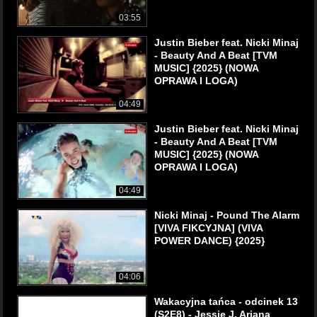
03:55
Justin Bieber feat. Nicki Minaj
- Beauty And A Beat [TVM
MUSIC] {2025} (NOWA
OPRAWA I LOGA)
04:49
Justin Bieber feat. Nicki Minaj
- Beauty And A Beat [TVM
MUSIC] {2025} (NOWA
OPRAWA I LOGA)
04:49
Nicki Minaj - Pound The Alarm
[VIVA FIKCYJNA] (VIVA
POWER DANCE) {2025}
04:06
Wakacyjna tańca - odcinek 13
(S2E8) - Jessie J, Ariana