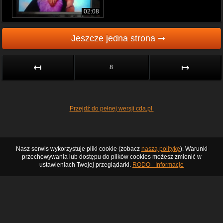
02:08
Jeszcze jedna strona ➞
↤
↦
8
Przejdź do pełnej wersji cda.pl
Nasz serwis wykorzystuje pliki cookie (zobacz
naszą politykę
). Warunki
przechowywania lub dostępu do plików cookies możesz zmienić w
ustawieniach Twojej przeglądarki.
RODO - Informacje