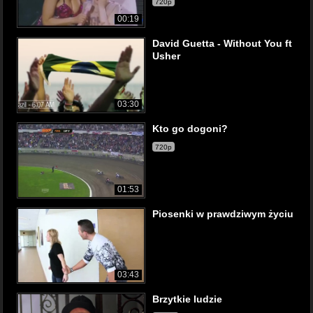
720p
00:19
David Guetta - Without You ft
Usher
03:30
Kto go dogoni?
720p
01:53
Piosenki w prawdziwym życiu
03:43
Brzytkie ludzie