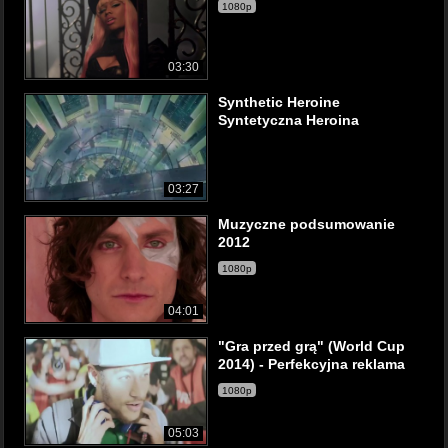
1080p
03:30
Synthetic Heroine
Syntetyczna Heroina
03:27
Muzyczne podsumowanie
2012
1080p
04:01
"Gra przed grą" (World Cup
2014) - Perfekcyjna reklama
1080p
05:03