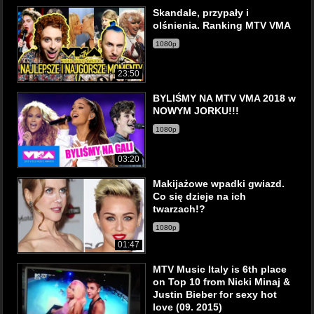
Skandale, przypały i
olśnienia. Ranking MTV VMA
1080p
23:50
BYLIŚMY NA MTV VMA 2018 w
NOWYM JORKU!!!
1080p
03:20
Makijażowe wpadki gwiazd.
Co się dzieje na ich
twarzach!?
1080p
01:47
MTV Music Italy is 6th place
on Top 10 from Nicki Minaj &
Justin Bieber for sexy hot
love (09. 2015)