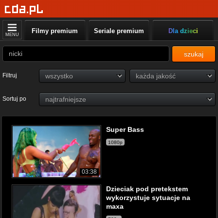
Filmy premium
Seriale premium
Dla dzieci
MENU
szukaj
Filtruj
Sortuj po
Super Bass
1080p
03:38
Dzieciak pod pretekstem
wykorzystuje sytuacje na
maxa