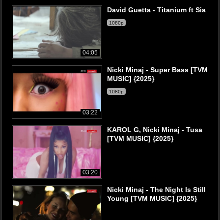
David Guetta - Titanium ft Sia
1080p
04:05
Nicki Minaj - Super Bass [TVM
MUSIC] {2025}
1080p
03:22
KAROL G, Nicki Minaj - Tusa
[TVM MUSIC] {2025}
03:20
Nicki Minaj - The Night Is Still
Young [TVM MUSIC] {2025}