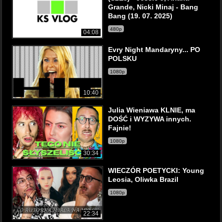
Grande, Nicki Minaj - Bang
Bang (19. 07. 2025)
480p
04:08
Evry Night Mandaryny... PO
POLSKU
1080p
10:40
Julia Wieniawa KLNIE, ma
DOŚĆ i WYZYWA innych.
Fajnie!
1080p
30:34
WIECZÓR POETYCKI: Young
Leosia, Oliwka Brazil
1080p
22:34