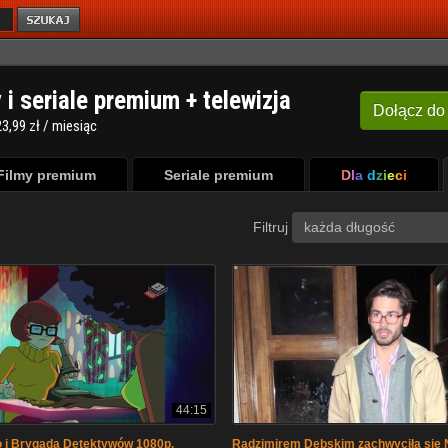
y i seriale premium + telewizja
Dołącz
do
3,99 zł / miesiąc
Filmy premium
Seriale premium
Dla dzieci
Filtruj
każda długość
44:15
 i Brygada Detektywów 1080p,
Radzimirem Dębskim zachwyciła się Ni