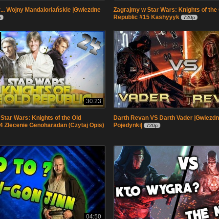
.. Wojny Mandaloriańskie |Gwiezdne
Zagrajmy w Star Wars: Knights of the
Republic #15 Kashyyyk
p
720p
30:23
Star Wars: Knights of the Old
Darth Revan VS Darth Vader |Gwiezd
4 Zlecenie Genoharadan (Czytaj Opis)
Pojedynki|
720p
04:50