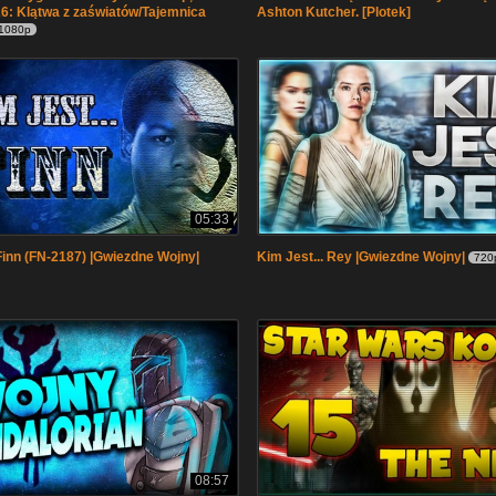
26: Klątwa z zaświatów/Tajemnica
Ashton Kutcher. [Plotek]
1080p
05:33
 Finn (FN-2187) |Gwiezdne Wojny|
Kim Jest... Rey |Gwiezdne Wojny|
720
08:57