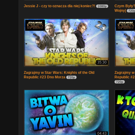
Jessie J - czy to oznacza dla niej koniec?!
Czym Były?.
1080p
Wojny|
720
35:30
Zagrajmy w Star Wars: Knights of the Old
Zagrajmy w 
Republic #23 Dno Morza
Republic #2
720p
720p
04:43