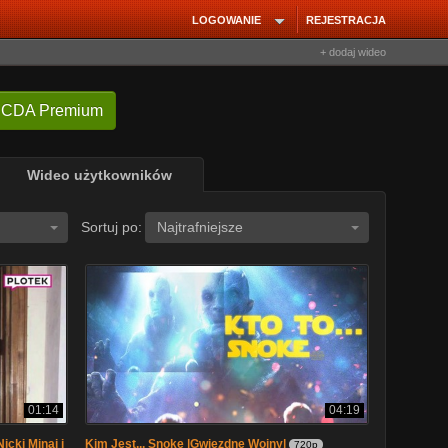
LOGOWANIE
REJESTRACJA
+ dodaj wideo
 CDA Premium
Wideo użytkowników
Sortuj po:
Najtrafniejsze
01:14
04:19
cki Minaj i
Kim Jest... Snoke |Gwiezdne Wojny|
720p