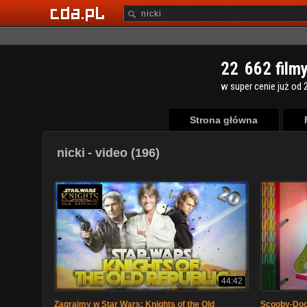
2
2
6
6
2
film
w super cenie już od 2
Strona główna
nicki
- video (196)
44:42
Zagrajmy w Star Wars: Knights of the Old
Scooby-Doo