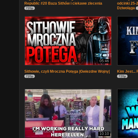
Republic #20 Baza Sithów i ciekawe zlecenia
odcinki 25-
Dziwoląga
720p
05:46
Sithowie, czyli Mroczna Potęga |Gwiezdne Wojny|
Kim Jest...
720p
720p
10:10