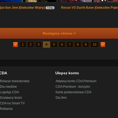
 Qui-Gon Jinn |Gwiezdne Wojny|
Revan VS Darth Bane |Gwiezdne Poje
720p
Następna strona >
1
2
3
4
5
6
7
8
9
10
CDA
Ulepsz konto
Relacje Inwestorskie
Aktywuj konto CDA Premium
Dla mediów
CDA Premium - korzyści
Logotyp CDA
Karta podarunkowa CDA
Dostawcy treści
Dla firm
CDA na Smart TV
Reklama