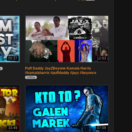
05:37
12:03
Puff Daddy JayZBeyone Kamala Harris
p
#kamalaharris #puffdaddy #jayz #beyonce
1080p
33:49
07:09