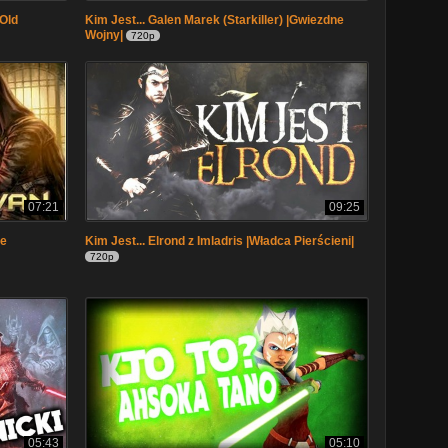
 Old
Kim Jest... Galen Marek (Starkiller) |Gwiezdne
Wojny|
720p
07:21
09:25
ne
Kim Jest... Elrond z Imladris |Władca Pierścieni|
720p
05:43
05:10