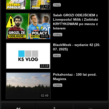
720p
11:43
Salah GROZI ODEJŚCIEM z
Liverpoolu! Milik i Zieliński
KRYTYKOWANI po meczu z
Interem
1080p
10:32
BlackWeek - wydanie 42 (20.
07. 2025)
480p
13:19
Pokahontaz - 100 lat prod.
Magiera
1080p
02:49
↤
↦
9