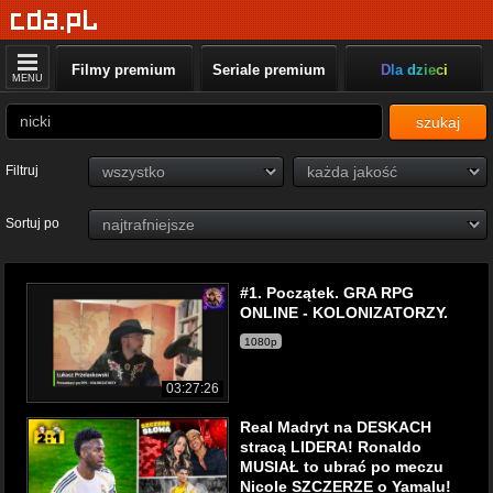
Filmy premium
Seriale premium
Dla dzieci
MENU
szukaj
Filtruj
Sortuj po
#1. Początek. GRA RPG
ONLINE - KOLONIZATORZY.
1080p
03:27:26
Real Madryt na DESKACH
stracą LIDERA! Ronaldo
MUSIAŁ to ubrać po meczu
Nicole SZCZERZE o Yamalu!