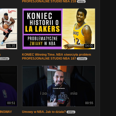
PROFESJONALNE STUDIO NBA 218
480p
01:35
04:00
s
KONIEC Winning Time. NBA stworzyła problem
PROFESJONALNE STUDIO NBA 187
1080p
1080p
00:51
00:55
MINGWAY
Umowy w NBA. Jak to działa?
480p