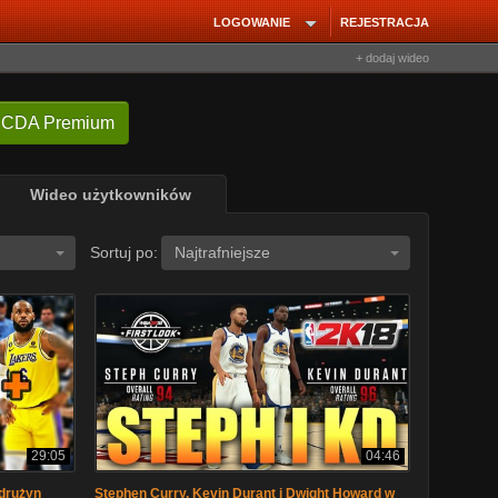
LOGOWANIE
REJESTRACJA
+ dodaj wideo
 CDA Premium
Wideo użytkowników
Sortuj po:
Najtrafniejsze
29:05
04:46
drużyn
Stephen Curry, Kevin Durant i Dwight Howard w