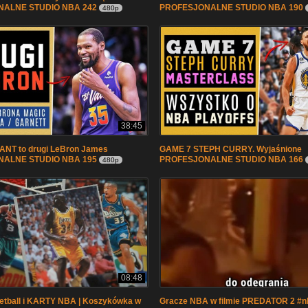
ALNE STUDIO NBA 242
PROFESJONALNE STUDIO NBA 190
480p
38:45
NT to drugi LeBron James
GAME 7 STEPH CURRY. Wyjaśnione
ALNE STUDIO NBA 195
PROFESJONALNE STUDIO NBA 166
480p
08:48
etball i KARTY NBA | Koszykówka w
Gracze NBA w filmie PREDATOR 2 #n