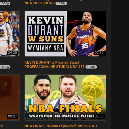
NBA 2K18 | NEWS
1080p
1080p
24:35
07:35
KEVIN DURANT w Phoenix Suns!
PROFESJONALNE STUDIO NBA 155
1080p
1080p
00:27
01:05
ba
NBA FINALS. Wielka zapowiedź. WSZYSTKO