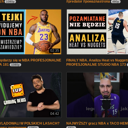
ych
#predator #powaznastrona
1080p
480p
02:35
 wydarzy się w NBA PROFESJONALNE
FINAŁY NBA. Analiza Heat vs Nugget
A 181
PROFESJONALNE STUDIO NBA 173
1080p
04:42
YLĄDOWALI W POLSKICH LASACH?
NAJWYŻSZY gracz NBA x TACO HE
newsy gamingowe
1080p
480p