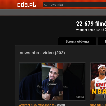
2
2
6
7
9
film
w super cenie już od 2
Strona główna
news nba
- video (202)
00:53
Wygrani NBA offseason to...
NBA NIE UM
480p