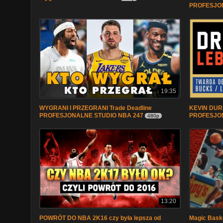
PROFESJON
19:35
WYGRANI I PRZEGRANI Trade Deadline
KEVIN DURA
PROFESJONALNE STUDIO NBA 247
PROFESJON
480p
13:20
POWRÓT DO NBA 2K16 czy była lepsza od
Magic Bask