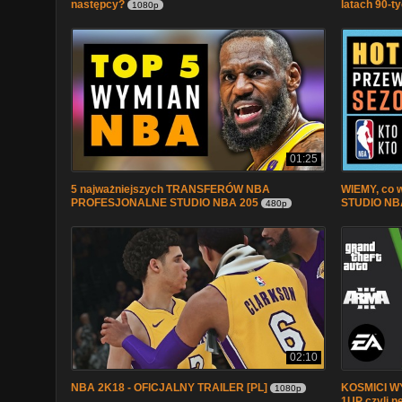
następcy?
latach 90-t
1080p
01:25
5 najważniejszych TRANSFERÓW NBA
WIEMY, co
PROFESJONALNE STUDIO NBA 205
STUDIO NB
480p
02:10
NBA 2K18 - OFICJALNY TRAILER [PL]
KOSMICI W
1080p
1UP czyli 