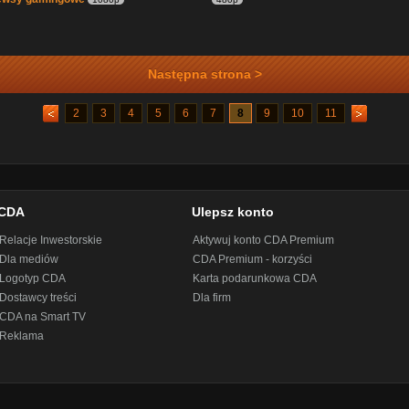
Następna strona >
2
3
4
5
6
7
8
9
10
11
CDA
Ulepsz konto
Relacje Inwestorskie
Aktywuj konto CDA Premium
Dla mediów
CDA Premium - korzyści
Logotyp CDA
Karta podarunkowa CDA
Dostawcy treści
Dla firm
CDA na Smart TV
Reklama