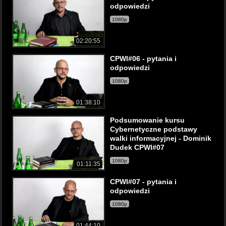
odpowiedzi
1080p
02:20:55
CPWI#06 - pytania i
odpowiedzi
1080p
01:38:10
Podsumowanie kursu
Cybernetyczne podstawy
walki informacyjnej - Dominik
Dudek CPWI#07
1080p
01:11:35
CPWI#07 - pytania i
odpowiedzi
1080p
01:44:10