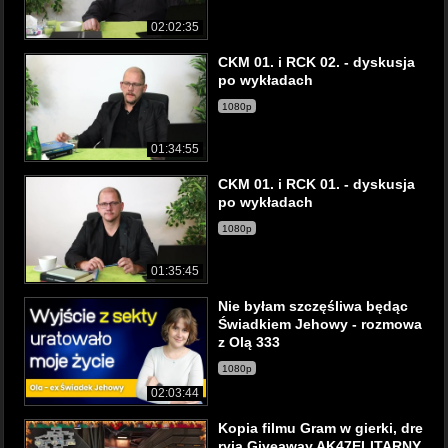
02:02:35
CKM 01. i RCK 02. - dyskusja
po wykładach
1080p
01:34:55
CKM 01. i RCK 01. - dyskusja
po wykładach
1080p
01:35:45
Nie byłam szczęśliwa będąc
Świadkiem Jehowy - rozmowa
z Olą 333
1080p
02:03:44
Kopia filmu Gram w gierki, dre
ryja Giveaway AK47ELITARNY