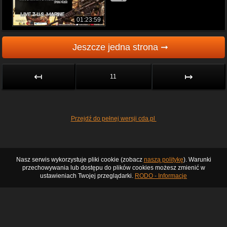
01:23:59
Jeszcze jedna strona ➞
↤
↦
11
Przejdź do pełnej wersji cda.pl
Nasz serwis wykorzystuje pliki cookie (zobacz
naszą politykę
). Warunki
przechowywania lub dostępu do plików cookies możesz zmienić w
ustawieniach Twojej przeglądarki.
RODO - Informacje