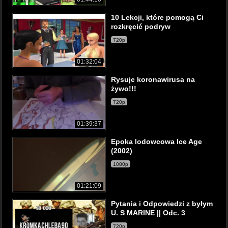
10 Lekcji, które pomogą Ci
rozkręcić podryw
720p
01:32:04
Rysuje koronawirusa na
żywo!!!
720p
01:39:37
Epoka lodowcowa Ice Age
(2002)
1080p
01:21:09
Pytania i Odpowiedzi z byłym
U. S MARINE || Odc. 3
720p