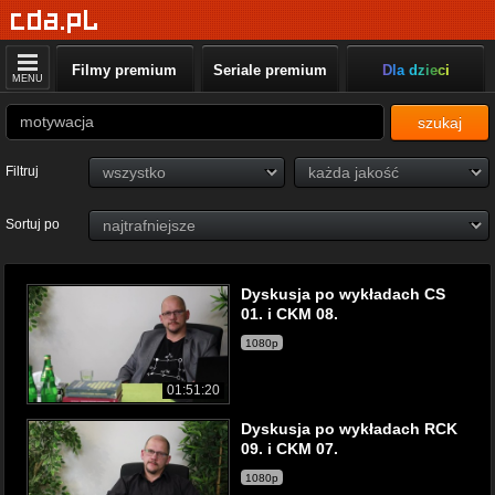
Filmy premium
Seriale premium
Dla dzieci
MENU
szukaj
Filtruj
Sortuj po
Dyskusja po wykładach CS
01. i CKM 08.
1080p
01:51:20
Dyskusja po wykładach RCK
09. i CKM 07.
1080p