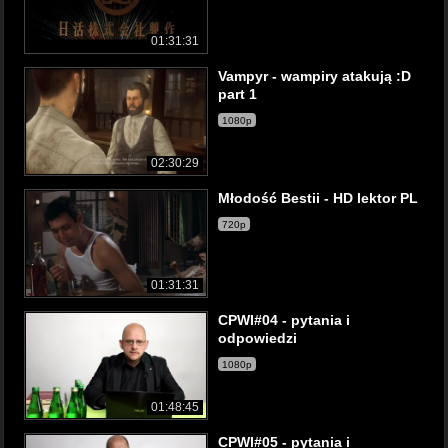
01:31:31
Vampyr - wampiry atakują :D
part 1
1080p
02:30:29
Młodość Bestii - HD lektor PL
720p
01:31:31
CPWI#04 - pytania i
odpowiedzi
1080p
01:48:45
CPWI#05 - pytania i