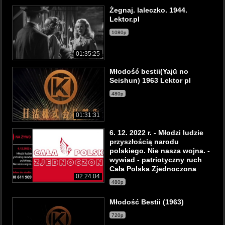
Żegnaj. laleczko. 1944.
Lektor.pl
1080p
01:35:25
Młodość bestii(Yajū no
Seishun) 1963 Lektor pl
480p
01:31:31
6. 12. 2022 r. - Młodzi ludzie
przyszłością narodu
polskiego. Nie nasza wojna. -
wywiad - patriotyczny ruch
Cała Polska Zjednoczona
02:24:04
480p
Młodość Bestii (1963)
720p