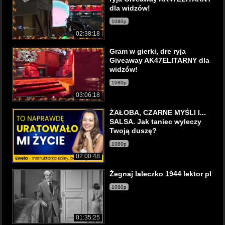
dla widzów!
1080p
02:38:18
Gram w gierki, dre ryja
Giveaway AK47ELITARNY dla
widzów!
1080p
03:06:18
ŻAŁOBA, CZARNE MYŚLI I...
SALSA. Jak taniec wyleczy
Twoją duszę?
1080p
02:00:48
Żegnaj laleczko 1944 lektor pl
1080p
01:35:25