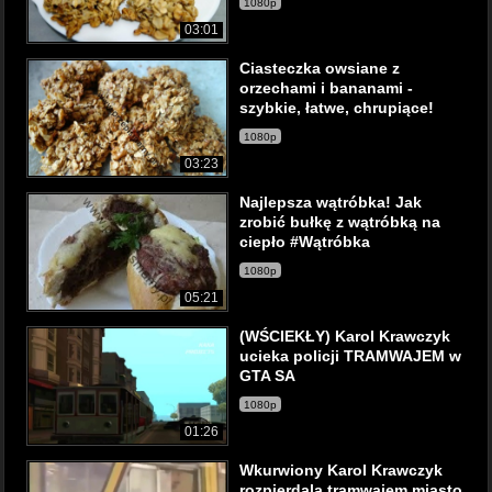
1080p
03:01
Ciasteczka owsiane z
orzechami i bananami -
szybkie, łatwe, chrupiące!
1080p
03:23
Najlepsza wątróbka! Jak
zrobić bułkę z wątróbką na
ciepło #Wątróbka
1080p
05:21
(WŚCIEKŁY) Karol Krawczyk
ucieka policji TRAMWAJEM w
GTA SA
1080p
01:26
Wkurwiony Karol Krawczyk
rozpierdala tramwajem miasto