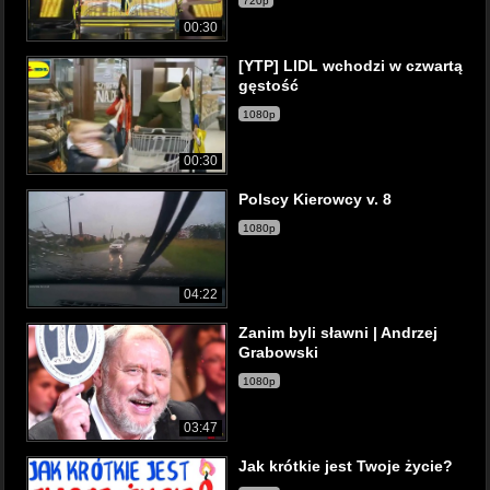
720p
00:30
[YTP] LIDL wchodzi w czwartą
gęstość
1080p
00:30
Polscy Kierowcy v. 8
1080p
04:22
Zanim byli sławni | Andrzej
Grabowski
1080p
03:47
Jak krótkie jest Twoje życie?