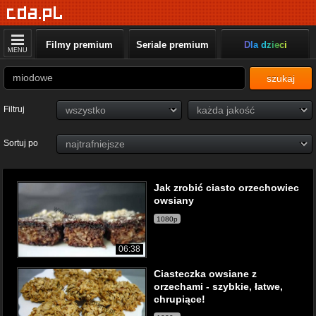
Filmy premium
Seriale premium
Dla dzieci
MENU
szukaj
Filtruj
Sortuj po
Jak zrobić ciasto orzechowiec
owsiany
1080p
06:38
Ciasteczka owsiane z
orzechami - szybkie, łatwe,
chrupiące!