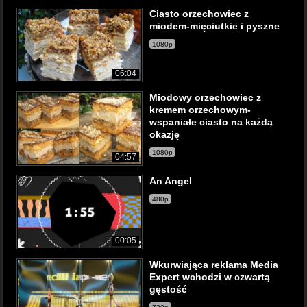
Ciasto orzechowiec z
miodem-mięciutkie i pyszne
1080p
06:04
Miodowy orzechowiec z
kremem orzechowym-
wspaniałe ciasto na każdą
okazję
1080p
04:57
An Angel
480p
00:05
Wkurwiająca reklama Media
Expert wchodzi w czwartą
gęstość