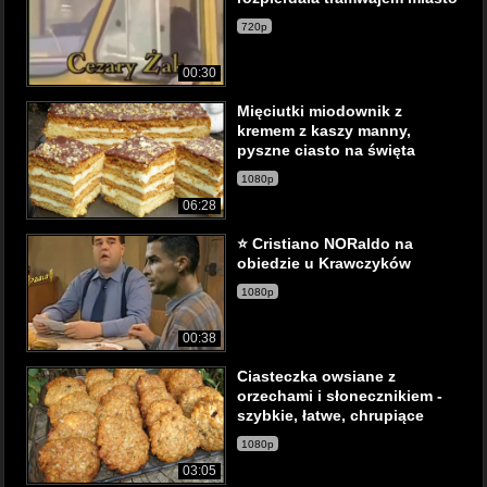
720p
00:30
Mięciutki miodownik z
kremem z kaszy manny,
pyszne ciasto na święta
1080p
06:28
⭐ Cristiano NORaldo na
obiedzie u Krawczyków
1080p
00:38
Ciasteczka owsiane z
orzechami i słonecznikiem -
szybkie, łatwe, chrupiące
1080p
03:05