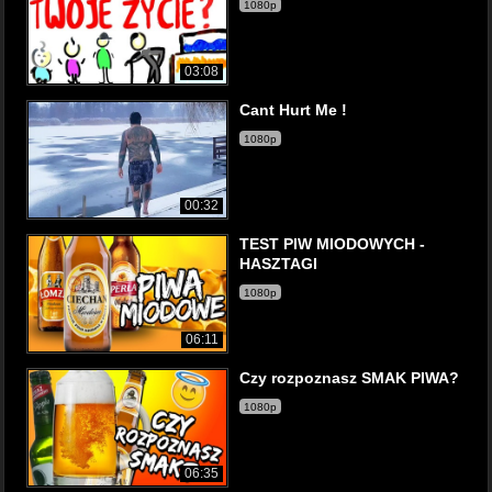
1080p
03:08
Cant Hurt Me !
1080p
00:32
TEST PIW MIODOWYCH -
HASZTAGI
1080p
06:11
Czy rozpoznasz SMAK PIWA?
1080p
06:35