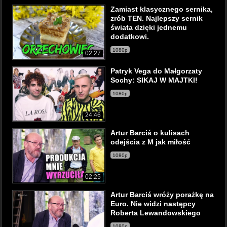
Zamiast klasycznego sernika,
zrób TEN. Najlepszy sernik
świata dzięki jednemu
dodatkowi.
1080p
02:27
Patryk Vega do Małgorzaty
Sochy: SIKAJ W MAJTKI!
1080p
24:46
Artur Barciś o kulisach
odejścia z M jak miłość
1080p
02:25
Artur Barciś wróży porażkę na
Euro. Nie widzi następcy
Roberta Lewandowskiego
1080p