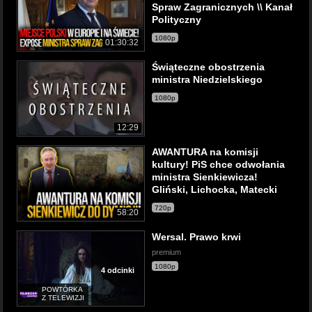
Spraw Zagranicznych \\ Kanał
Polityczny
1080p
01:30:32
Świąteczne obostrzenia
ministra Niedzielskiego
1080p
12:29
AWANTURA na komisji
kultury! PiS chce odwołania
ministra Sienkiewicza!
Gliński, Lichocka, Matecki
720p
58:20
Wersal. Prawo krwi
premium
1080p
4 odcinki
POWTÓRKA
Z TELEWIZJI