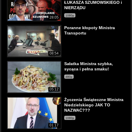
ŁUKASZA SZUMOWSKIEGO i
NIERZĄDU
1080p
28:05
Poranne kłopoty Ministra
Transportu
08:54
Sałatka Ministra szybka,
sycąca i pełna smaku!
480p
05:12
Życzenia Świąteczne Ministra
Niedzielskiego JAK TO
NAZWAĆ???
1080p
01:17