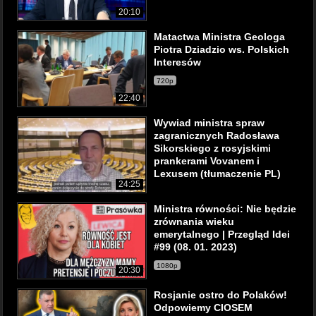
20:10
Matactwa Ministra Geologa
Piotra Dziadzio ws. Polskich
Interesów
720p
22:40
Wywiad ministra spraw
zagranicznych Radosława
Sikorskiego z rosyjskimi
prankerami Vovanem i
Lexusem (tłumaczenie PL)
24:25
Ministra równości: Nie będzie
zrównania wieku
emerytalnego | Przegląd Idei
#99 (08. 01. 2023)
1080p
20:30
Rosjanie ostro do Polaków!
Odpowiemy CIOSEM