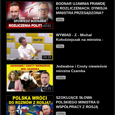
BODNAR UJAWNIA PRAWDĘ
O ROZLICZENIACH. DYMISJA
MINISTRA PRZESĄDZONA?
480p
43:02
WYWIAD - Z - Michał
Kołodziejczak na ministra -
720p
24:19
Jedwabne i Cnoty niewieście
ministra Czarnka
1080p
43:25
SZOKUJĄCE SŁOWA
POLSKIEGO MINISTRA O
WSPÓŁPRACY Z ROSJĄ
1080p