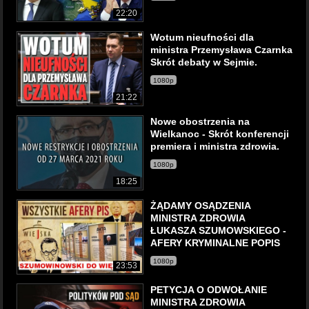
22:20
Wotum nieufności dla
ministra Przemysława Czarnka
Skrót debaty w Sejmie.
1080p
21:22
Nowe obostrzenia na
Wielkanoc - Skrót konferencji
premiera i ministra zdrowia.
1080p
18:25
ŻĄDAMY OSĄDZENIA
MINISTRA ZDROWIA
ŁUKASZA SZUMOWSKIEGO -
AFERY KRYMINALNE POPIS
1080p
23:53
PETYCJA O ODWOŁANIE
MINISTRA ZDROWIA