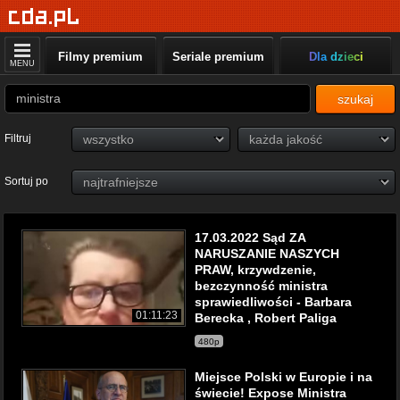
Filmy premium
Seriale premium
Dla dzieci
MENU
szukaj
Filtruj
Sortuj po
17.03.2022 Sąd ZA
NARUSZANIE NASZYCH
PRAW, krzywdzenie,
bezczynność ministra
sprawiedliwości - Barbara
01:11:23
Berecka , Robert Paliga
480p
Miejsce Polski w Europie i na
świecie! Expose Ministra