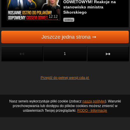
ODWETOWYM! Reakcje na
stanowisko ministra
Sikorskiego
12:12
1080p
Jeszcze jedna strona ➞
↤
↦
1
Przejdź do pełnej wersji cda.pl
Nasz serwis wykorzystuje pliki cookie (zobacz
naszą politykę
). Warunki
przechowywania lub dostępu do plików cookies możesz zmienić w
ustawieniach Twojej przeglądarki.
RODO - Informacje