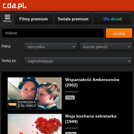
Filmy premium
Seriale premium
Dla dzieci
MENU
szukaj
Filtruj
Sortuj po
Wspaniałość Ambersonów
(2002)
premium
720p
POWTÓRKA
Z TELEWIZJI
Moja kochana sekretarka
(1949)
premium