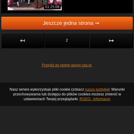
01:25:08
Jeszcze jedna strona ➞
↤
↦
2
Przejdź do pełnej wersji cda.pl
Nasz serwis wykorzystuje pliki cookie (zobacz
naszą politykę
). Warunki
przechowywania lub dostępu do plików cookies możesz zmienić w
ustawieniach Twojej przeglądarki.
RODO - Informacje