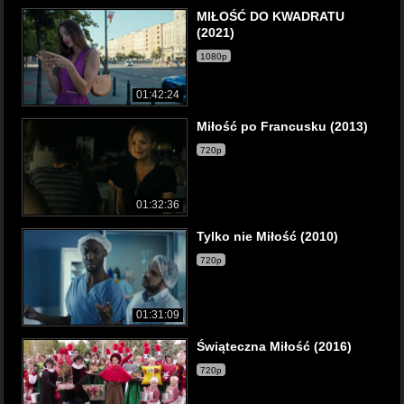
MIŁOŚĆ DO KWADRATU
(2021)
1080p
01:42:24
Miłość po Francusku (2013)
720p
01:32:36
Tylko nie Miłość (2010)
720p
01:31:09
Świąteczna Miłość (2016)
720p