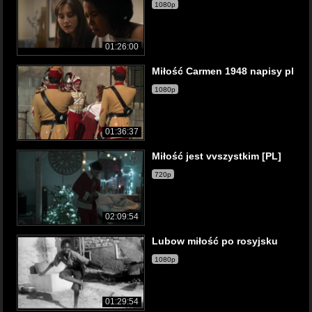
1080p
01:26:00
Miłość Carmen 1948 napisy pl
1080p
01:36:37
Miłość jest vvszystkim [PL]
720p
02:09:54
Lubow miłość po rosyjsku
1080p
01:29:54