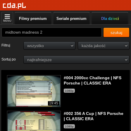
Filmy premium
Seriale premium
Dla dzieci
MENU
szukaj
Filtruj
Sortuj po
#004 2000cc Challenge | NFS
Porsche | CLASSIC ERA
1080p
19:45
#002 356 A Cup | NFS Porsche
| CLASSIC ERA
1080p