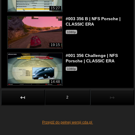
15:27
#003 356 B | NFS Porsche |
CLASSIC ERA
1080p
19:15
#001 356 Challenge | NFS
Porsche | CLASSIC ERA
1080p
14:48
↤
↦
2
Przejdź do pełnej wersji cda.pl