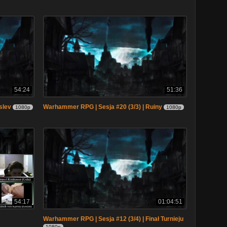
54:24
51:36
slev
Warhammer RPG | Sesja #20 (3/3) | Ruiny
1080p
1080p
54:17
01:04:51
Warhammer RPG | Sesja #12 (3/4) | Finał Turnieju
1080p