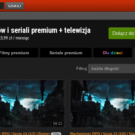
ów i seriali premium + telewizja
Dołącz
do
3,99 zł / miesiąc
Filmy premium
Seriale premium
Dla dzieci
Filtruj
każda długość
58:22
PG | Sesja #4 (1/3) | Remer
Warhammer RPG | Sesja #2 (2/4) | Sta
720p