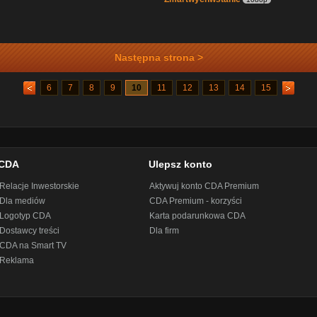
Następna strona >
6
7
8
9
10
11
12
13
14
15
CDA
Ulepsz konto
Relacje Inwestorskie
Aktywuj konto CDA Premium
Dla mediów
CDA Premium - korzyści
Logotyp CDA
Karta podarunkowa CDA
Dostawcy treści
Dla firm
CDA na Smart TV
Reklama