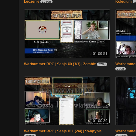
Leczenie
Kolegium
1080p
1
01:09:51
Warhammer RPG | Sesja #0 (3/3) | Zombie
Warhammer R
720p
720p
01:00:39
Warhammer RPG | Sesja #11 (2/4) | Świątynia
Warhammer R
1080p
1080p