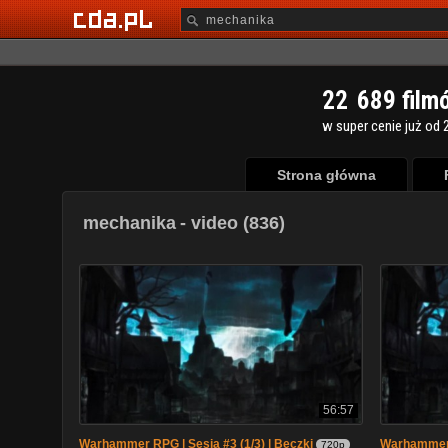
2
2
6
8
9
film
w super cenie już od 2
Strona główna
mechanika
- video (836)
56:57
Warhammer RPG | Sesja #3 (1/3) | Beczki
Warhammer R
720p