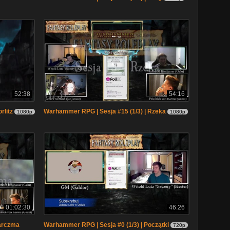
52:38
54:16
rlitz
Warhammer RPG | Sesja #15 (1/3) | Rzeka
1080p
1080p
01:02:30
46:26
Karczma
Warhammer RPG | Sesja #0 (1/3) | Początki
720p