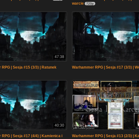
warcie
720p
47:38
PG | Sesja #15 (3/3) | Ratunek
Warhammer RPG | Sesja #17 (3/3) | Wo
40:30
PG | Sesja #17 (4/4) | Kamienica i
Warhammer RPG | Sesja #13 (2/3) | 