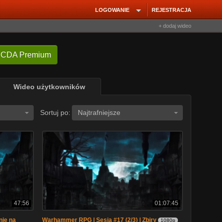
LOGOWANIE
REJESTRACJA
+ dodaj wideo
 CDA Premium
Wideo użytkowników
Sortuj po:
Najtrafniejsze
47:56
01:07:45
nie na
Warhammer RPG | Sesja #17 (2/3) | Zbiry
1080p