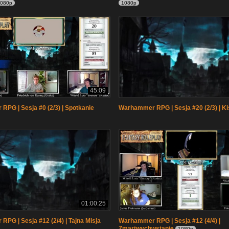
080p
1080p
45:09
PG | Sesja #0 (2/3) | Spotkanie
Warhammer RPG | Sesja #20 (2/3) | Ki
01:00:25
PG | Sesja #12 (2/4) | Tajna Misja
Warhammer RPG | Sesja #12 (4/4) |
Zmartwychwstanie
1080p