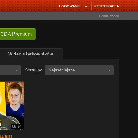
LOGOWANIE
REJESTRACJA
+ dodaj wideo
 CDA Premium
Wideo użytkowników
Sortuj po:
Najtrafniejsze
08:34
LUBIE!