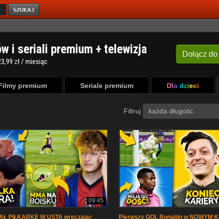
ów i seriali premium + telewizja
Dołącz
do
3,99 zł / miesiąc
Filmy premium
Seriale premium
Dla dzieci
Filtruj
każda długość
09:45
Ł PIŁKARKĘ W USTA wręczając
Pierwszy GOL Ronaldo w NOWYM K