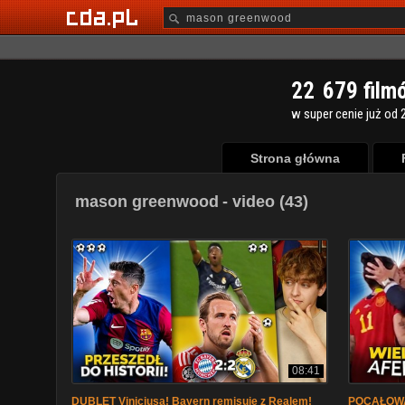
2
2
6
7
9
film
w super cenie już od 2
Strona główna
mason greenwood
- video (43)
08:41
DUBLET Viniciusa! Bayern remisuje z Realem!
POCAŁOWA