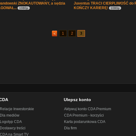
wandowski ZNOKAUTOWANY, a sędzia
Juventus TRACI CIERPLIWOŚĆ do P
GOWAŁ...
KOŃCZY KARIERĘ!
1080p
1080p
1
2
3
CDA
Ulepsz konto
Relacje Inwestorskie
Aktywuj konto CDA Premium
Dla mediów
CDA Premium - korzyści
Logotyp CDA
Karta podarunkowa CDA
Dostawcy treści
Dla firm
CDA na Smart TV