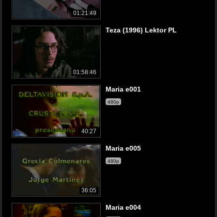
01:21:49
Teza (1996) Lektor PL
01:58:46
Maria e001
480p
40:27
Maria e005
480p
36:05
Maria e004