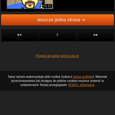
01:11
Jeszcze jedna strona ➞
↤
↦
2
Przejdź do pełnej wersji cda.pl
Nasz serwis wykorzystuje pliki cookie (zobacz
naszą politykę
). Warunki
przechowywania lub dostępu do plików cookies możesz zmienić w
ustawieniach Twojej przeglądarki.
RODO - Informacje