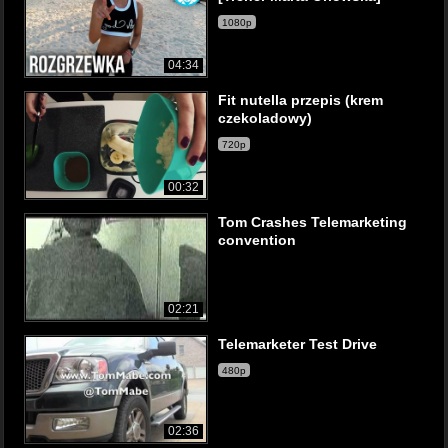
1080p
04:34
Fit nutella przepis (krem
czekoladowy)
720p
00:32
Tom Crashes Telemarketing
convention
02:21
Telemarketer Test Drive
480p
02:36