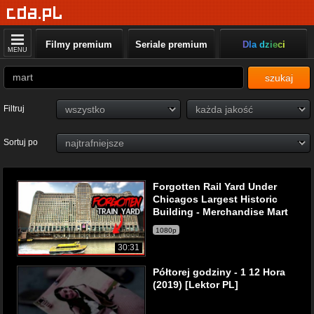
Filmy premium
Seriale premium
Dla dzieci
MENU
szukaj
Filtruj
Sortuj po
Forgotten Rail Yard Under
Chicagos Largest Historic
Building - Merchandise Mart
1080p
30:31
Półtorej godziny - 1 12 Hora
(2019) [Lektor PL]