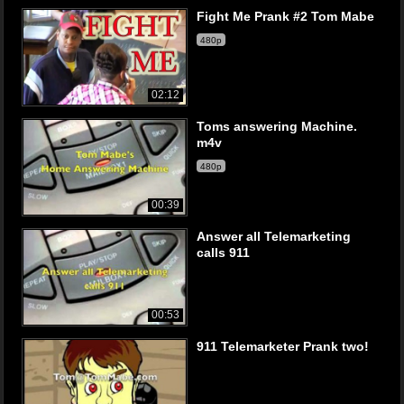
Fight Me Prank #2 Tom Mabe
480p
02:12
Toms answering Machine.
m4v
480p
00:39
Answer all Telemarketing
calls 911
00:53
911 Telemarketer Prank two!