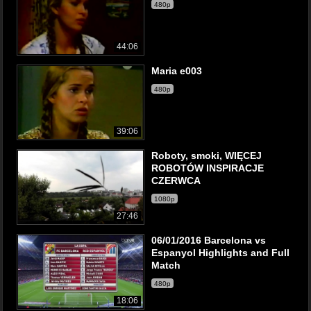
480p
44:06
Maria e003
480p
39:06
Roboty, smoki, WIĘCEJ
ROBOTÓW INSPIRACJE
CZERWCA
1080p
27:46
06/01/2016 Barcelona vs
Espanyol Highlights and Full
Match
480p
18:06