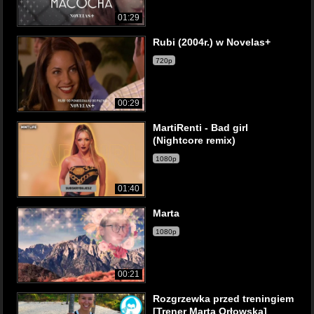
01:29
Rubi (2004r.) w Novelas+
720p
00:29
MartiRenti - Bad girl
(Nightcore remix)
1080p
01:40
Marta
1080p
00:21
Rozgrzewka przed treningiem
[Trener Marta Orłowska]