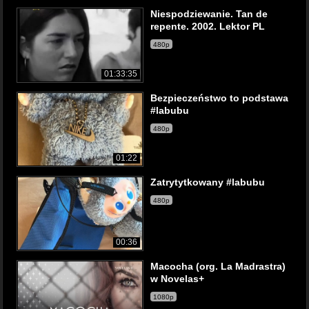
Niespodziewanie. Tan de
repente. 2002. Lektor PL
480p
01:33:35
Bezpieczeństwo to podstawa
#labubu
480p
01:22
Zatrytytkowany #labubu
480p
00:36
Macocha (org. La Madrastra)
w Novelas+
1080p