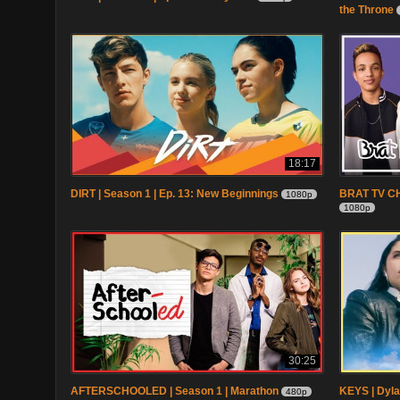
the Throne
18:17
DIRT | Season 1 | Ep. 13: New Beginnings
BRAT TV CHA
1080p
1080p
30:25
AFTERSCHOOLED | Season 1 | Marathon
KEYS | Dyla
480p