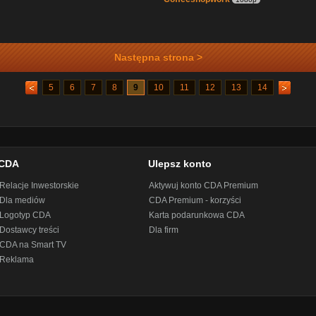
Następna strona >
5
6
7
8
9
10
11
12
13
14
CDA
Ulepsz konto
Relacje Inwestorskie
Aktywuj konto CDA Premium
Dla mediów
CDA Premium - korzyści
Logotyp CDA
Karta podarunkowa CDA
Dostawcy treści
Dla firm
CDA na Smart TV
Reklama