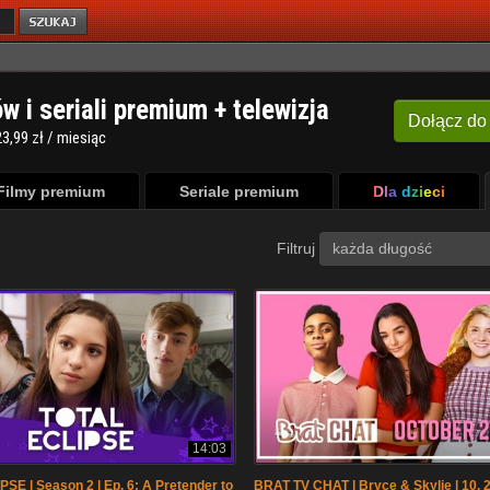
ów i seriali premium + telewizja
Dołącz
do
3,99 zł / miesiąc
Filmy premium
Seriale premium
Dla dzieci
Filtruj
każda długość
14:03
SE | Season 2 | Ep. 6: A Pretender to
BRAT TV CHAT | Bryce & Skylie | 10. 2