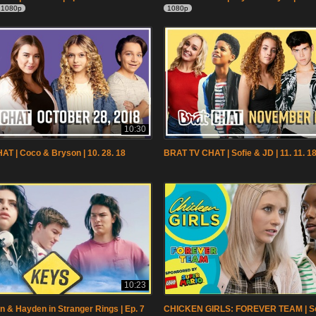
1080p
1080p
10:30
T | Coco & Bryson | 10. 28. 18
BRAT TV CHAT | Sofie & JD | 11. 11. 1
10:23
n & Hayden in Stranger Rings | Ep. 7
CHICKEN GIRLS: FOREVER TEAM | Se