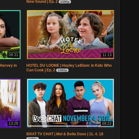
New Sound | Ep. 2
1080p
09:31
11:13
Harvey in
HOTEL DU LOONE | Hayley LeBlanc in Kids Who
Can Cook | Ep. 2
1080p
13:28
08:22
BRAT TV CHAT | Mel & Bella Dose | 11. 4. 18
1080p