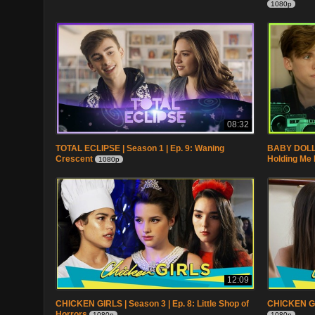
1080p
08:32
TOTAL ECLIPSE | Season 1 | Ep. 9: Waning
BABY DOLL 
Crescent
Holding Me 
1080p
12:09
CHICKEN GIRLS | Season 3 | Ep. 8: Little Shop of
CHICKEN GIR
Horrors
1080p
1080p