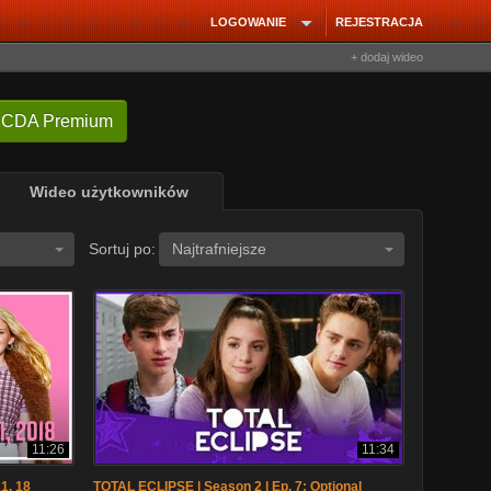
LOGOWANIE
REJESTRACJA
+ dodaj wideo
 CDA Premium
Wideo użytkowników
Sortuj po:
Najtrafniejsze
11:26
11:34
1. 18
TOTAL ECLIPSE | Season 2 | Ep. 7: Optional