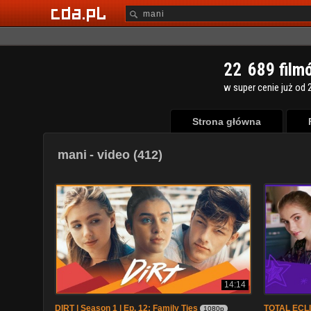
2
2
6
8
9
film
w super cenie już od 2
Strona główna
mani
- video (412)
14:14
DIRT | Season 1 | Ep. 12: Family Ties
TOTAL ECLIP
1080p