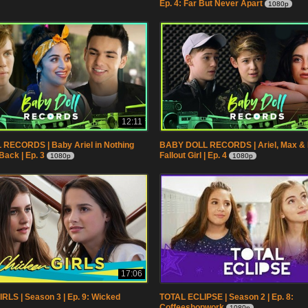
Ep. 4: Far But Never Apart
1080p
12:11
RECORDS | Baby Ariel in Nothing
BABY DOLL RECORDS | Ariel, Max & 
Back | Ep. 3
Fallout Girl | Ep. 4
1080p
1080p
17:06
LS | Season 3 | Ep. 9: Wicked
TOTAL ECLIPSE | Season 2 | Ep. 8:
Coffeeshopwork
1080p