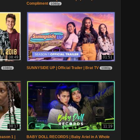
Compliment
1080p
08:49
01:51
8
SUNNYSIDE UP | Official Trailer | Brat TV
1080p
1080p
08:17
11:19
ason 1 |
BABY DOLL RECORDS | Baby Ariel in A Whole