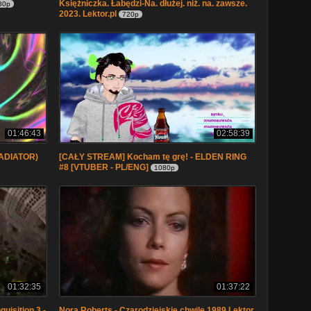
Księżniczka. Łabędzi-Na. dłużej. niż. na. zawsze.
80p
2023. Lektor.pl
720p
01:46:43
02:58:39
GLADIATOR)
[CAŁY STREAM] Kocham tę grę! - ELDEN RING
#8 [VTUBER - PL/ENG]
1080p
01:32:35
01:37:22
uisition 3 -
Nora Roberts - Czarodziejskie chwile 1989 Lektor