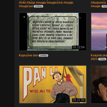
#triki #iluzja #magia #magictrick #magic
#iluzjonista
#magician
#magic
1080p
720
01:12:54
Kapryśne lato
Księżniczka
1080p
2023
720p
01:21:50