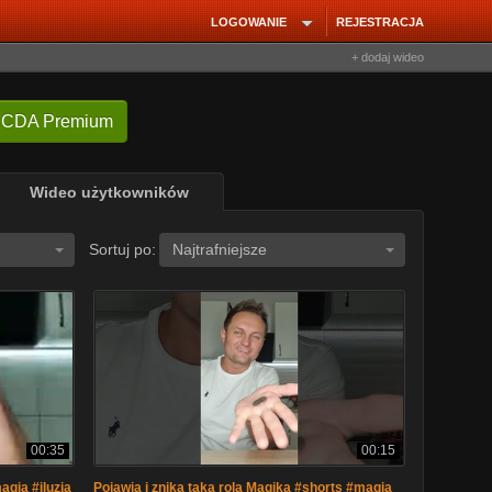
LOGOWANIE
REJESTRACJA
+ dodaj wideo
 CDA Premium
Wideo użytkowników
Sortuj po:
Najtrafniejsze
00:35
00:15
agia #iluzja
Pojawia i znika taka rola Magika #shorts #magia