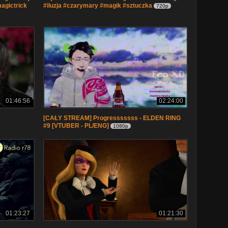
magictrick
#iluzja #czarymary #magik #sztuczka
720p
01:46:56
02:24:00
[CAŁY STREAM] Progresssssss - ELDEN RING
#9 [VTUBER - PL/ENG]
1080p
01:23:27
01:21:30