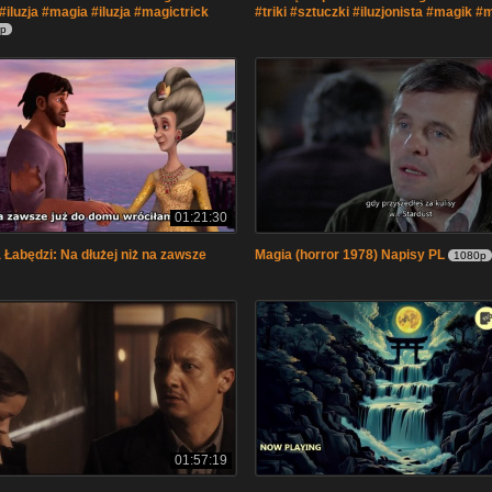
 #iluzja #magia #iluzja #magictrick
#triki #sztuczki #iluzjonista #magik #
p
01:21:30
 Łabędzi: Na dłużej niż na zawsze
Magia (horror 1978) Napisy PL
1080p
01:57:19