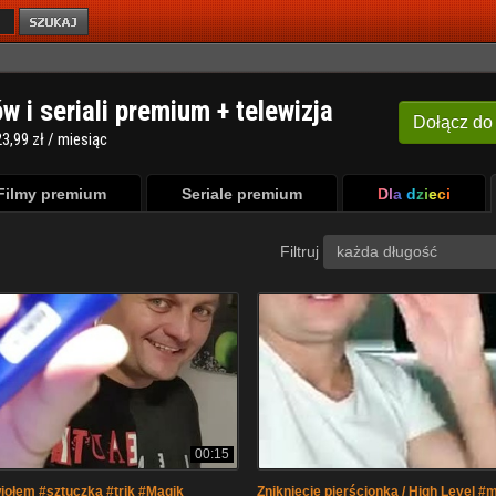
ów i seriali premium + telewizja
Dołącz
do
3,99 zł / miesiąc
Filmy premium
Seriale premium
Dla dzieci
Filtruj
każda długość
00:15
iołem #sztuczka #trik #Magik
Zniknięcie pierścionka / High Level #m