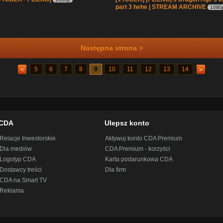
part 3 hehe | STREAM ARCHIVE
1080
Następna strona >
5
6
7
8
9
10
11
12
13
14
CDA
Ulepsz konto
Relacje Inwestorskie
Aktywuj konto CDA Premium
Dla mediów
CDA Premium - korzyści
Logotyp CDA
Karta podarunkowa CDA
Dostawcy treści
Dla firm
CDA na Smart TV
Reklama