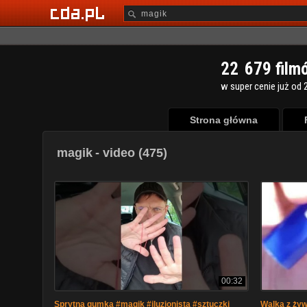
2
2
6
7
9
film
w super cenie już od 2
Strona główna
magik
- video (475)
00:32
Sprytna gumka #magik #iluzjonista #sztuczki
Walka z żyw