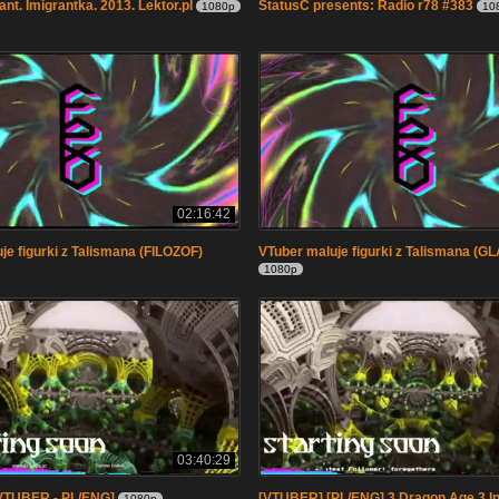
nt. Imigrantka. 2013. Lektor.pl
StatusC presents: Radio r78 #383
1080p
10
02:16:42
je figurki z Talismana (FILOZOF)
VTuber maluje figurki z Talismana (
1080p
03:40:29
[VTUBER - PL/ENG]
[VTUBER] [PL/ENG] 3 Dragon Age 3 Inq
1080p