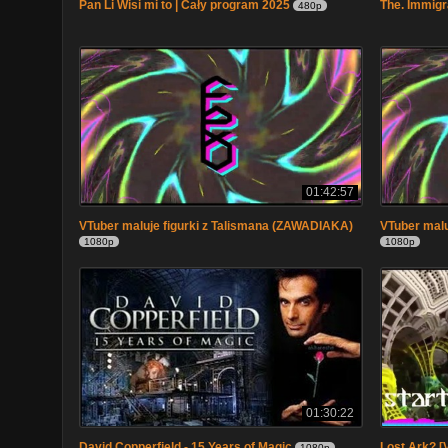
Pan Li Wisi mi to | Cały program 2025
The. Immigra
480p
01:42:57
VTuber maluje figurki z Talismana (ZAWADIAKA)
VTuber malu
1080p
1080p
01:30:22
David Copperfield - 15 Years of Magic
Lost Ark? 
1080p