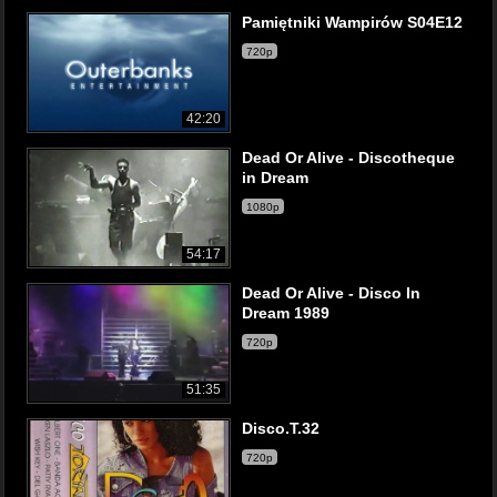
Pamiętniki Wampirów S04E12
720p
42:20
Dead Or Alive - Discotheque
in Dream
1080p
54:17
Dead Or Alive - Disco In
Dream 1989
720p
51:35
Disco.T.32
720p