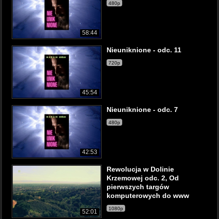
480p
58:44
Nieuniknione - odc. 11
720p
45:54
Nieuniknione - odc. 7
480p
42:53
Rewolucja w Dolinie
Krzemowej odc. 2, Od
pierwszych targów
komputerowych do www
1080p
52:01