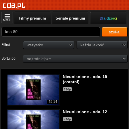
Filmy premium
Seriale premium
Dla dzieci
MENU
szukaj
Filtruj
Sortuj po
Nieuniknione - odc. 15
(ostatni)
720p
45:14
Nieuniknione - odc. 12
480p