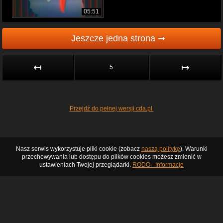
05:51
Jeszcze jedna strona ➞
↤
↦
5
Przejdź do pełnej wersji cda.pl
Nasz serwis wykorzystuje pliki cookie (zobacz
naszą politykę
). Warunki
przechowywania lub dostępu do plików cookies możesz zmienić w
ustawieniach Twojej przeglądarki.
RODO - Informacje