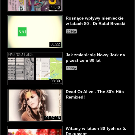
44:40
Rosnące wpływy niemieckie
w latach 80 - Dr Rafał Brzeski
1080p
01:22
Jak zmienił się Nowy Jork na
przestrzeni 80 lat
1080p
08:30
Dead Or Alive - The 80's Hits
Remixed!
01:37:18
Witamy w latach 80-tych cz 5.
Dokument