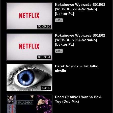
Kokainowe Wybrzeże S01E03
[WEB-DL. x264-NoNaNo]
[Lektor PL]
480p
01:09:20
Kokainowe Wybrzeże S01E02
[WEB-DL. x264-NoNaNo]
[Lektor PL]
480p
01:13:04
Darek Nowicki - Już tylko
chwila
03:30
Dead Or Alive I Wanna Be A
Toy (Dub Mix)