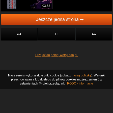
03:58
Jeszcze jedna strona ➞
↤
↦
11
Przejdź do pełnej wersji cda.pl
Nasz serwis wykorzystuje pliki cookie (zobacz
naszą politykę
). Warunki
przechowywania lub dostępu do plików cookies możesz zmienić w
ustawieniach Twojej przeglądarki.
RODO - Informacje