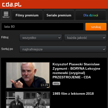
Filmy premium
Seriale premium
Dla dzieci
MENU
szukaj
Filtruj
Sortuj po
Krzysztof Piasecki Stanislaw
Zygmunt - BORYNA Lekcyjne
rozmowki (oryginal)
PRZESTROJENIE - CDA
480p
13:29
1985 film z lektorem 2018