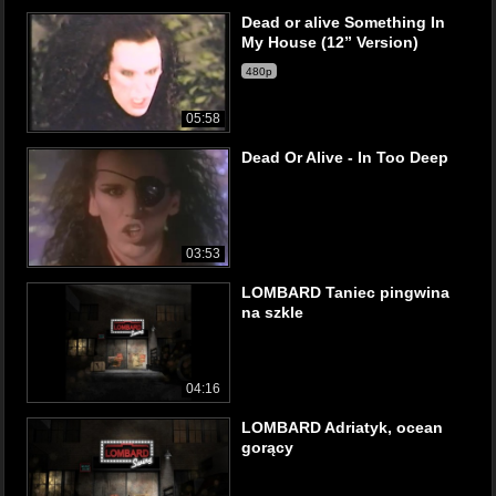
Dead or alive Something In
My House (12” Version)
480p
05:58
Dead Or Alive - In Too Deep
03:53
LOMBARD Taniec pingwina
na szkle
04:16
LOMBARD Adriatyk, ocean
gorący