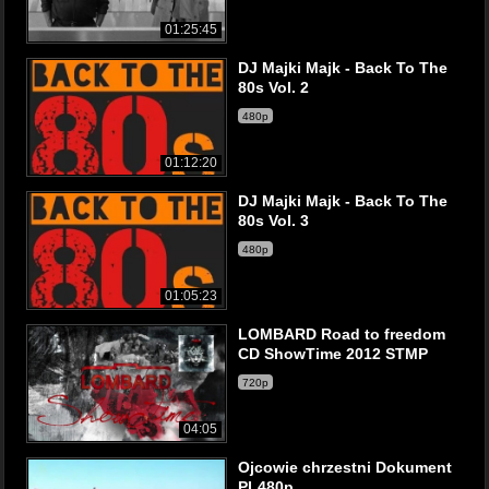
01:25:45
DJ Majki Majk - Back To The
80s Vol. 2
480p
01:12:20
DJ Majki Majk - Back To The
80s Vol. 3
480p
01:05:23
LOMBARD Road to freedom
CD ShowTime 2012 STMP
720p
04:05
Ojcowie chrzestni Dokument
PL480p