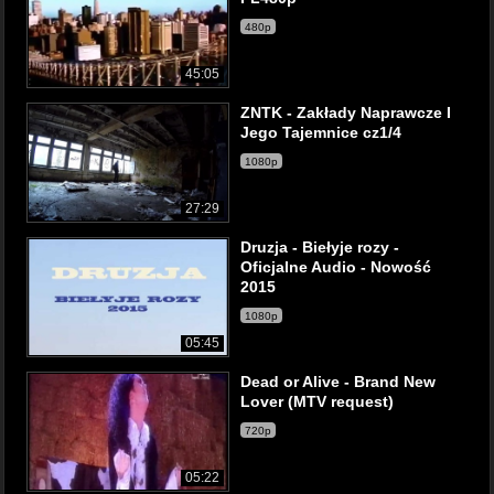
480p
45:05
ZNTK - Zakłady Naprawcze I
Jego Tajemnice cz1/4
1080p
27:29
Druzja - Biełyje rozy -
Oficjalne Audio - Nowość
2015
1080p
05:45
Dead or Alive - Brand New
Lover (MTV request)
720p
05:22