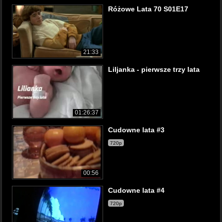
Różowe Lata 70 S01E17
21:33
Liljanka - pierwsze trzy lata
01:26:37
Cudowne lata #3
720p
00:56
Cudowne lata #4
720p