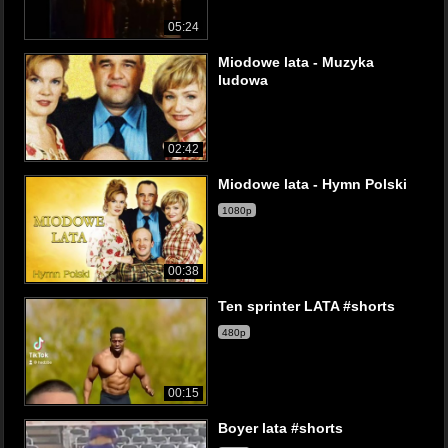
05:24
Miodowe lata - Muzyka
ludowa
02:42
Miodowe lata - Hymn Polski
1080p
00:38
Ten sprinter LATA #shorts
480p
00:15
Boyer lata #shorts