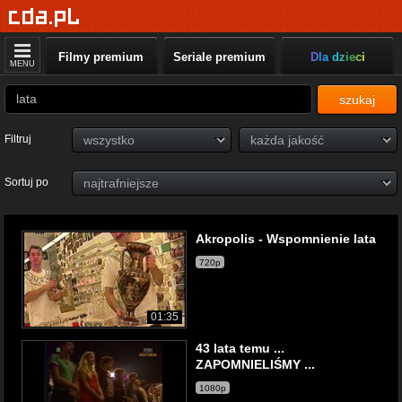
Filmy premium
Seriale premium
Dla dzieci
MENU
szukaj
Filtruj
Sortuj po
Akropolis - Wspomnienie lata
720p
01:35
43 lata temu ...
ZAPOMNIELIŚMY ...
1080p