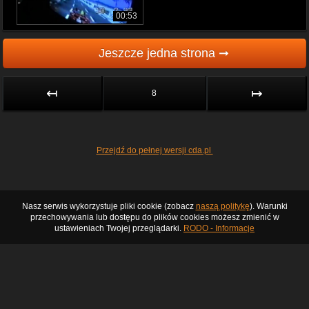
00:53
Jeszcze jedna strona ➞
↤
↦
8
Przejdź do pełnej wersji cda.pl
Nasz serwis wykorzystuje pliki cookie (zobacz
naszą politykę
). Warunki
przechowywania lub dostępu do plików cookies możesz zmienić w
ustawieniach Twojej przeglądarki.
RODO - Informacje