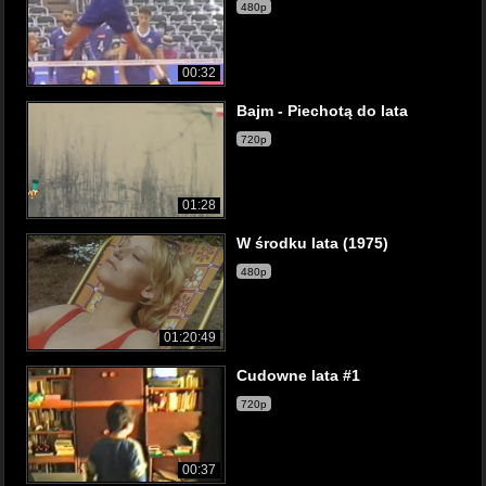
480p
00:32
Bajm - Piechotą do lata
720p
01:28
W środku lata (1975)
480p
01:20:49
Cudowne lata #1
720p
00:37