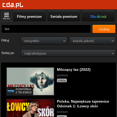
Filmy premium
Seriale premium
Dla dzieci
MENU
szukaj
Filtruj
Sortuj po
Milczący las (2022)
premium
1080p
POWTÓRKA
Z TELEWIZJI
Polska. Największe tajemnice
Odcinek 1: Łowcy skór
premium