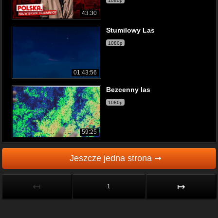
1080p
43:30
Stumilowy Las
1080p
01:43:56
Bezcenny las
1080p
59:25
Jeszcze jedna strona ➞
↤
↦
1