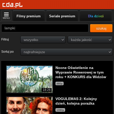
Filmy premium
Seriale premium
Dla dzieci
MENU
szukaj
Filtruj
Sortuj po
Nocne Oświetlenie na
Wyprawie Rowerowej w tym
roku + KONKURS dla Widzów
480p
18:26
VOGULEMAS 2: Kolejny
dzień, kolejna porażka
1080p