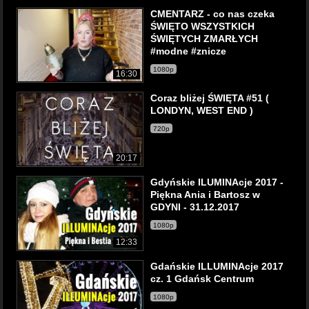
CMENTARZ - co nas czeka
ŚWIĘTO WSZYSTKICH
ŚWIĘTYCH ZMARŁYCH
#modne #znicze
1080p
16:30
Coraz bliżej ŚWIĘTA #51 (
LONDYN, WEST END )
720p
20:17
Gdyńskie ILUMINAcje 2017 -
Piękna Ania i Bartosz w
GDYNI - 31.12.2017
1080p
12:33
Gdańskie ILLUMINAcje 2017
cz. 1 Gdańsk Centrum
1080p