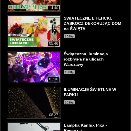
14:40
ŚWIĄTECZNE LIFEHCKI.
ZASKOCZ DEKORUJĄC DOM
na ŚWIĘTA
1080p
05:46
Świąteczna iluminacja
rozbłysła na ulicach
Warszawy
1080p
01:36
ILUMINACJE ŚWIETLNE W
PARKU
1080p
08:27
Lampka Kanlux Pixa -
Recenzja