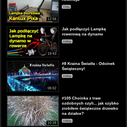
720p
12:58
Jak podłączyć Lampkę
rowerową na dynamo
1080p
19:43
#8 Kraina Światła - Odcinek
Świąteczny!
1080p
06:02
#105 Choinka z traw
ozdobnych czyli... jak szybko
zrobiłem świąteczne drzewko
na działce?
1080p
10:39