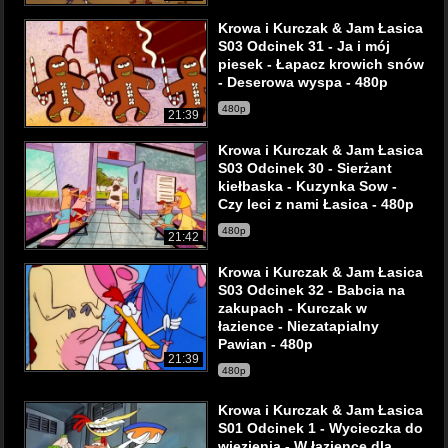
Krowa i Kurczak & Jam Łasica
S03 Odcinek 31 - Ja i mój
piesek - Łapacz krowich snów
- Deserowa wyspa - 480p
480p
21:39
Krowa i Kurczak & Jam Łasica
S03 Odcinek 30 - Sierżant
kiełbaska - Kuzynka Sow -
Czy leci z nami Łasica - 480p
480p
21:42
Krowa i Kurczak & Jam Łasica
S03 Odcinek 32 - Babcia na
zakupach - Kurczak w
łazience - Niezatapialny
Pawian - 480p
21:39
480p
Krowa i Kurczak & Jam Łasica
S01 Odcinek 1 - Wycieczka do
więzienia - W łazience dla