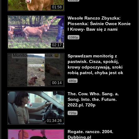
01:58
Wesołe Ranczo Zbyszka:
Piosenka: Świnie Owce Konie
I Krowy- Baw się z nami
1080p
02:17
Sprawdzam monitorig z
pastwisk. Cisza, spokój,
krowy odpoczywają, sroki
robią patrol, chyba jest ok
480p
00:14
The. Cow. Who. Sang. a.
Song. Into. the. Future.
2022.pl. 720p
720p
01:34:26
Rogate. ranczo. 2004.
Dubbing.pl