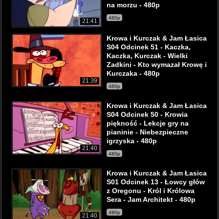
na morzu - 480p
480p
21:41
Krowa i Kurczak & Jam Łasica
S04 Odcinek 51 - Kaczka,
Kaczka, Kurczak - Wielki
Zadkini - Kto wymazał Krowę i
Kurczaka - 480p
21:39
480p
Krowa i Kurczak & Jam Łasica
S04 Odcinek 50 - Krowia
piękność - Lekcje gry na
pianinie - Niebezpieczne
igrzyska - 480p
21:40
480p
Krowa i Kurczak & Jam Łasica
S01 Odcinek 13 - Łowcy głów
z Oregonu - Król i Królowa
Sera - Jam Architekt - 480p
480p
21:40