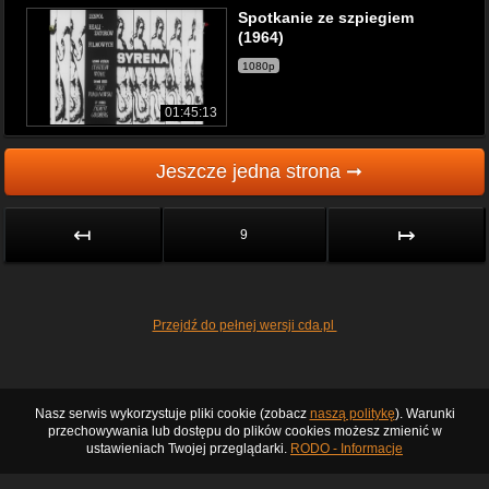
Spotkanie ze szpiegiem
(1964)
1080p
01:45:13
Jeszcze jedna strona ➞
↤
↦
9
Przejdź do pełnej wersji cda.pl
Nasz serwis wykorzystuje pliki cookie (zobacz
naszą politykę
). Warunki
przechowywania lub dostępu do plików cookies możesz zmienić w
ustawieniach Twojej przeglądarki.
RODO - Informacje