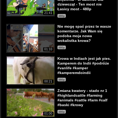
dziewcząt - Ten most nie
Łasicy most - 480p
21:41
480p
Nie mogę spać przez te wasze
komentarze. Jak Wam się
podoba moja nowa
wokalistka krowa?
480p
01:33
Krowa w Indiach jest jak pies.
Kamperem do Indii #podróże
#vanlife #kamper
#kamperemdoindii
480p
00:21
Zmiana kwatery - stado nr 1
#highlandcattle #farming
#animals #cattle #farm #calf
#baski #krowy
480p
01:00