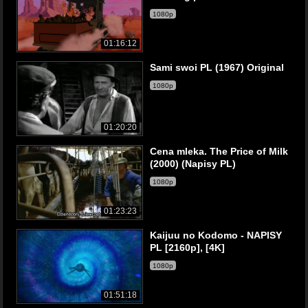
1080p
01:16:12
Sami swoi PL (1967) Original
1080p
01:20:20
Cena mleka. The Price of Milk
(2000) (Napisy PL)
1080p
01:23:23
Kaijuu no Kodomo - NAPISY
PL [2160p], [4K]
1080p
01:51:18