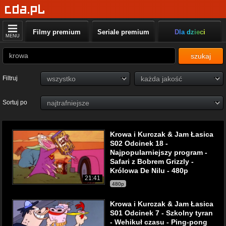
Filmy premium
Seriale premium
Dla dzieci
MENU
szukaj
Filtruj
Sortuj po
Krowa i Kurczak & Jam Łasica
S02 Odcinek 18 -
Najpopularniejszy program -
Safari z Bobrem Grizzly -
Królowa De Nilu - 480p
21:41
480p
Krowa i Kurczak & Jam Łasica
S01 Odcinek 7 - Szkolny tyran
- Wehikuł czasu - Ping-pong