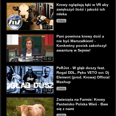
Krowy oglądają łąki w VR aby
zwiększyć ilość i jakość ich
mleka
1080p
02:25
Pani powinna krowy doić a
nie być Marszałkiem! -
Konkretny pocisk zakończył
awanturę w Sejmie!
01:42
PeRJot - W głąb duszy feat.
Rogal DDL, Pęku VETO scr. Dj
Element (prod. Krowa) Official
Mashup
1080p
03:56
Zwierzęta na Farmie: Krowy
Pastwisko Polska Wieś - Baw
się z nami
1080p