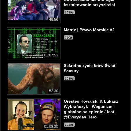
kształtowanie przyszłości
1080p
49:56
Matrix | Prawo Morskie #2
720p
01:07:53
Sekretne życie krów Świat
Samury
1080p
52:30
Orestes Kowalski & Łukasz
Wybrańczyk - Weganizm i
globalne ocieplenie / feat.
@Everyday Hero
1080p
01:08:30