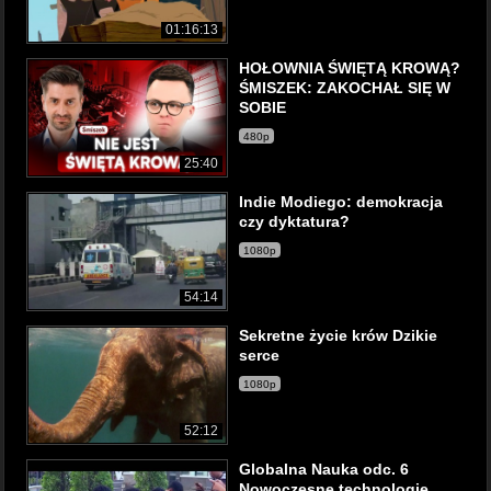
01:16:13
HOŁOWNIA ŚWIĘTĄ KROWĄ?
ŚMISZEK: ZAKOCHAŁ SIĘ W
SOBIE
480p
25:40
Indie Modiego: demokracja
czy dyktatura?
1080p
54:14
Sekretne życie krów Dzikie
serce
1080p
52:12
Globalna Nauka odc. 6
Nowoczesne technologie