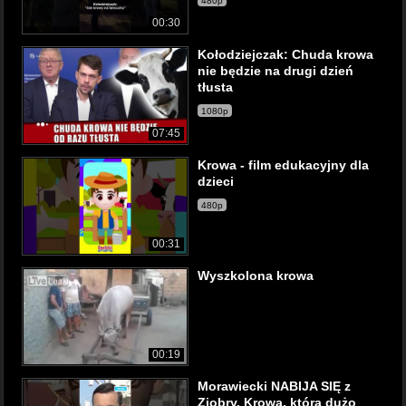
480p
00:30
Kołodziejczak: Chuda krowa
nie będzie na drugi dzień
tłusta
1080p
07:45
Krowa - film edukacyjny dla
dzieci
480p
00:31
Wyszkolona krowa
00:19
Morawiecki NABIJA SIĘ z
Ziobry. Krowa, która dużo