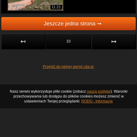
11:21
Jeszcze jedna strona ➞
↤
↦
10
Przejdź do pełnej wersji cda.pl
Nasz serwis wykorzystuje pliki cookie (zobacz
naszą politykę
). Warunki
przechowywania lub dostępu do plików cookies możesz zmienić w
ustawieniach Twojej przeglądarki.
RODO - Informacje