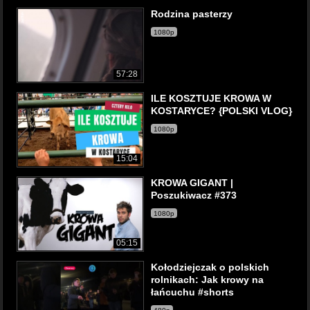
Rodzina pasterzy
1080p
57:28
ILE KOSZTUJE KROWA W
KOSTARYCE? {POLSKI VLOG}
1080p
15:04
KROWA GIGANT |
Poszukiwacz #373
1080p
05:15
Kołodziejczak o polskich
rolnikach: Jak krowy na
łańcuchu #shorts