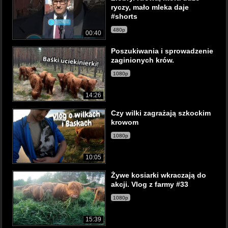
ryczy, mało mleka daje
#shorts
480p
00:40
Poszukiwania i sprowadzenie
zaginionych krów.
1080p
14:26
Czy wilki zagrażają szkockim
krowom
1080p
10:05
Żywe kosiarki wkraczają do
akcji. Vlog z farmy #33
1080p
15:39