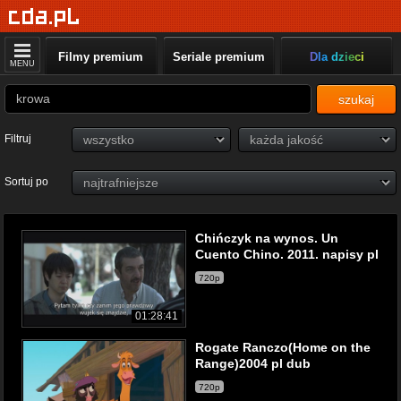
Filmy premium
Seriale premium
Dla dzieci
MENU
szukaj
Filtruj
Sortuj po
Chińczyk na wynos. Un
Cuento Chino. 2011. napisy pl
720p
01:28:41
Rogate Ranczo(Home on the
Range)2004 pl dub
720p