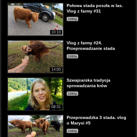
Połowa stada poszła w las.
Vlog z farmy #31
1080p
10:10
Vlog z farmy #24.
Przeprowadzanie stada
1080p
14:00
Szwajcarska tradycja
sprowadzania krów
1080p
08:31
Przeprowadzka 3 stada. vlog
o Marysi #5
1080p