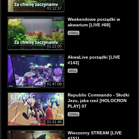
01:12:37
Weekendowe porządki w
akwarium [LIVE #68]
1080p
01:22:05
AkwaLive porządki [LIVE
#143]
480p
01:47:09
Republic Commando - Słodki
Jezu, jaka rzeź [HOLOCRON
PLAY] 07
1080p
01:41:46
Wieczorny STREAM [LIVE
#151]