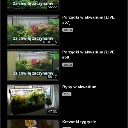
56:22
Porządki w akwarium [LIVE
#57]
1080p
01:01:15
Porządki w akwarium [LIVE
#58]
1080p
58:17
Ryby w akwarium
720p
47:53
Krewetki tygrysie