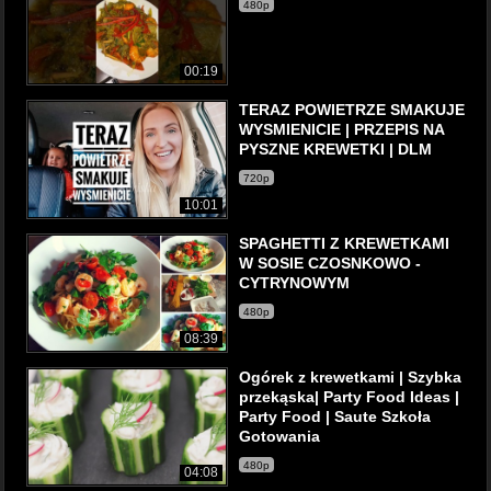
480p
00:19
TERAZ POWIETRZE SMAKUJE
WYSMIENICIE | PRZEPIS NA
PYSZNE KREWETKI | DLM
720p
10:01
SPAGHETTI Z KREWETKAMI
W SOSIE CZOSNKOWO -
CYTRYNOWYM
480p
08:39
Ogórek z krewetkami | Szybka
przekąska| Party Food Ideas |
Party Food | Saute Szkoła
Gotowania
480p
04:08