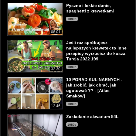
Pyszne i lekkie danie,
spaghetti z krewetkami
1080p
08:01
Jeśli raz spróbujesz
najlepszych krewetek to inne
przepisy wyrzucisz do kosza.
Turcja 2022 199
1080p
32:30
10 PORAD KULINARNYCH -
jak zrobić, jak obrać, jak
ugotować ?? - [Atlas
Smaków]
1080p
12:46
Zakładanie akwarium 54L
1080p