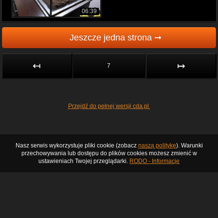
06:39
Jeszcze jedna strona ➞
↤
↦
7
Przejdź do pełnej wersji cda.pl
Nasz serwis wykorzystuje pliki cookie (zobacz
naszą politykę
). Warunki
przechowywania lub dostępu do plików cookies możesz zmienić w
ustawieniach Twojej przeglądarki.
RODO - Informacje