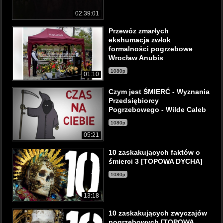
02:39:01
Przewóz zmarłych
ekshumacja zwłok
formalności pogrzebowe
Wrocław Anubis
1080p
01:10
Czym jest ŚMIERĆ - Wyznania
Przedsiębiorcy
Pogrzebowego - Wilde Caleb
1080p
05:21
10 zaskakujących faktów o
śmierci 3 [TOPOWA DYCHA]
1080p
13:18
10 zaskakujących zwyczajów
pogrzebowych [TOPOWA