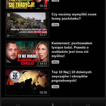
720p
00:48
Czy musimy wymyślić nowe
formy pochówku?
720p
01:27
Kamieniarz: pochowałem
tysiące ludzi. Prawda o
rozkładzie jest inna niż
myślisz!
480p
59:53
Top 10 Naj | 10 dziwnych
zwyczajów i obrzędów
pogrzebowych!
720p
09:30
↤
↦
1