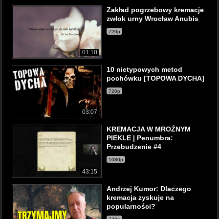
Zakład pogrzebowy kremacje
zwłok urny Wrocław Anubis
720p
01:10
10 nietypowych metod
pochówku [TOPOWA DYCHA]
720p
03:07
KREMACJA W MROŹNYM
PIEKLE | Penumbra:
Przebudzenie #4
1080p
43:15
Andrzej Kumor: Dlaczego
kremacja zyskuje na
popularności?