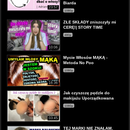
Biarda
23:57
1080p
ZŁE SKŁADY zniszczyły mi
CERĘ!| STORY TIME
480p
10:06
Mycie Włosów MĄKĄ -
Metoda No Poo
1080p
16:36
Jak czyszczę pędzle do
makijażu Uporządkowana
1080p
03:45
TEJ MARKI NIE ZNAŁAM.