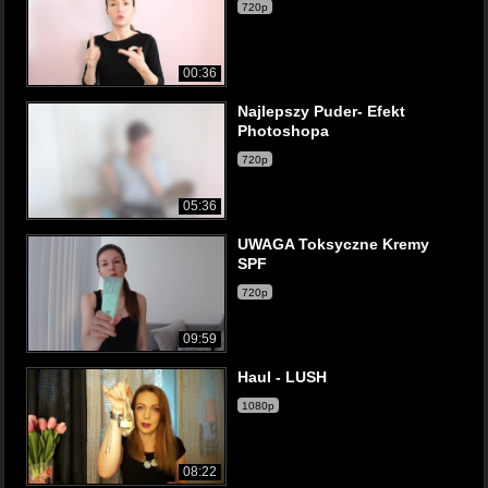
720p
00:36
Najlepszy Puder- Efekt
Photoshopa
720p
05:36
UWAGA Toksyczne Kremy
SPF
720p
09:59
Haul - LUSH
1080p
08:22