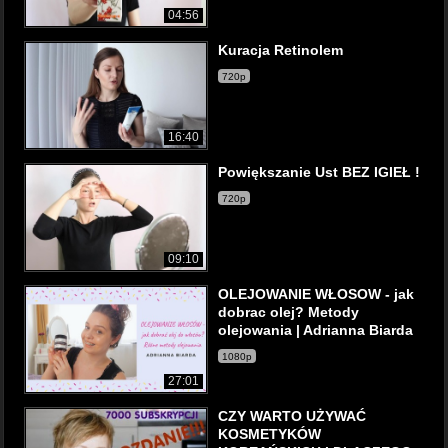
04:56
Kuracja Retinolem
720p
16:40
Powiększanie Ust BEZ IGIEŁ !
720p
09:10
OLEJOWANIE WŁOSOW - jak
dobrac olej? Metody
olejowania | Adrianna Biarda
1080p
27:01
CZY WARTO UŻYWAĆ
KOSMETYKÓW