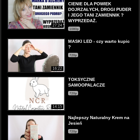
CIENIE DLA POWIEK
DOJRZAŁYCH, DROGI PUDER
I JEGO TANI ZAMIENNIK ?
WYPRZEDAŻ.
27:24
1080p
MASKI LED - czy warto kupic
?
720p
16:22
TOKSYCZNE
SAMOOPALACZE
720p
14:15
Najlepszy Naturalny Krem na
Jesień
720p