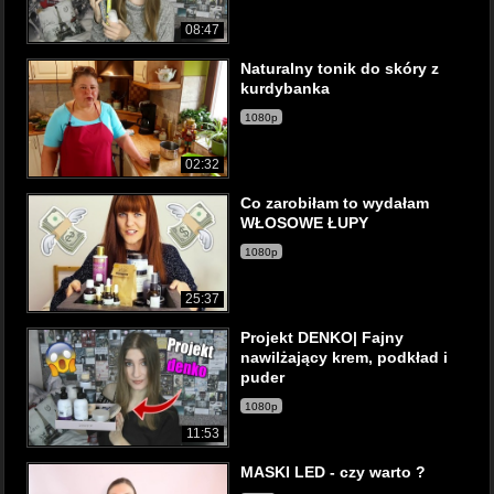
08:47
Naturalny tonik do skóry z
kurdybanka
1080p
02:32
Co zarobiłam to wydałam
WŁOSOWE ŁUPY
1080p
25:37
Projekt DENKO| Fajny
nawilżający krem, podkład i
puder
1080p
11:53
MASKI LED - czy warto ?