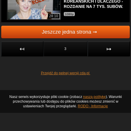
KOREAŃSKICH I DLACZEGO -
ROZDANIE NA 7 TYS. SUBÓW.
1080p
28:10
Jeszcze jedna strona ➞
↤
↦
3
Przejdź do pełnej wersji cda.pl
Nasz serwis wykorzystuje pliki cookie (zobacz
naszą politykę
). Warunki
przechowywania lub dostępu do plików cookies możesz zmienić w
ustawieniach Twojej przeglądarki.
RODO - Informacje