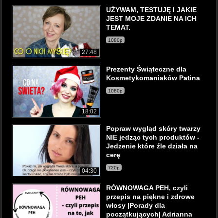
UŻYWAM, TESTUJĘ I JAKIE
JEST MOJE ZDANIE NA ICH
TEMAT.
1080p
27:48
Prezenty Świąteczne dla
Kosmetykomaniaków Patina
1080p
18:02
Popraw wygląd skóry twarzy
NIE jedząc tych produktów -
Jedzenie które źle działa na
cerę
720p
04:30
RÓWNOWAGA PEH, czyli
przepis na piękne i zdrowe
włosy |Porady dla
początkujących| Adrianna