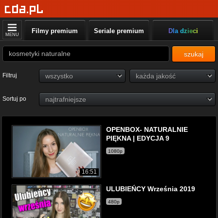
Filmy premium
Seriale premium
Dla dzieci
MENU
szukaj
Filtruj
Sortuj po
OPENBOX- NATURALNIE
PIĘKNA | EDYCJA 9
1080p
16:51
ULUBIEŃCY Września 2019
480p