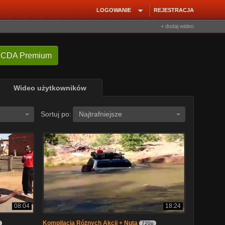
LOGOWANIE
REJESTRACJA
+ dodaj wideo
 CDA Premium
Wideo użytkowników
Sortuj po:
Najtrafniejsze
08:04
18:24
Kompilacja Różnych Akcji + Nuta
720p