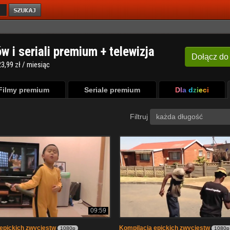
ów i seriali premium + telewizja
Dołącz
do
3,99 zł / miesiąc
Filmy premium
Seriale premium
Dla dzieci
Filtruj
każda długość
09:59
epickich zwyciestw
Kompilacja epickich zwyciestw
1080p
1080p