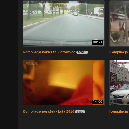
08:53
Kompilacja kobiet za kierownica
Kompilacja 
1080p
14:38
Kompilacja porażek - Luty 2016
Kompilacja 
480p