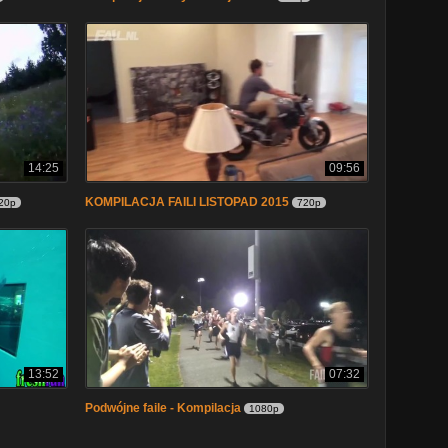
14:25
09:56
KOMPILACJA FAILI LISTOPAD 2015
20p
720p
13:52
07:32
Podwójne faile - Kompilacja
1080p