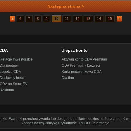
Następna strona >
6
7
8
9
10
11
12
13
14
15
CDA
Ulepsz konto
Relacje Inwestorskie
Aktywuj konto CDA Premium
Dla mediów
CDA Premium - korzyści
Logotyp CDA
Karta podarunkowa CDA
Dostawcy treści
Dla firm
CDA na Smart TV
Reklama
cookie. Warunki przechowywania lub dostępu do plików cookies możesz zmienić w u
Zobacz naszą Politykę Prywatności
.
RODO - Informacje