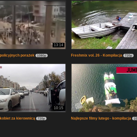
13:14
policyjnych porażek
Freshmix vol. 26 - Kompilacja
1080p
720p
10:15
kobiet za kierownicą
Najlepsze filmy lutego - kompilacja
720p
1