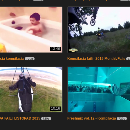
13:46
cia kompilacja
Kompilacja faili - 2015 MonthlyFails
720p
7
10:16
 FAILI. LISTOPAD 2015
Freshmix vol. 12 - Kompilacja
720p
720p