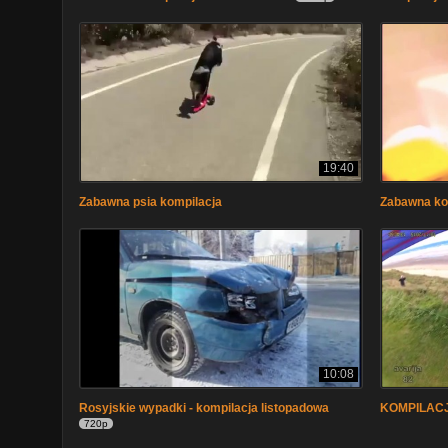
19:40
Zabawna psia kompilacja
Zabawna ko
10:08
Rosyjskie wypadki - kompilacja listopadowa
KOMPILACJA
720p