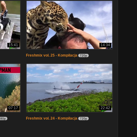
15:41
14:34
Freshmix vol. 25 - Kompilacja
720p
07:17
22:42
Freshmix vol. 24 - Kompilacja
080p
720p