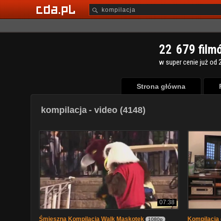
2
2
6
7
9
film
w super cenie już od 2
Strona główna
kompilacja
- video (4148)
07:38
Śmieszna Kompilacja Walk Maskotek
Kompilacja 
1080p