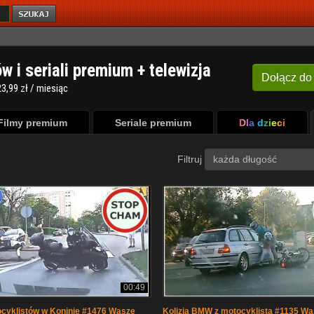
ów i seriali premium + telewizja
Dołącz
do
3,99 zł / miesiąc
Filmy premium
Seriale premium
Dla dzieci
Filtruj
każda długość
00:49
ocyklistów w Koninie #1476 Wasze
Kolizja BMW z motocyklistą #1135 Wa