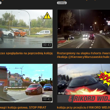
p
1080p
00:43
czas spoglądania na poprzednią kolizję
Roztargniony na słupku #shorts #wa
#kolizja @KierowcyWarszawskichulic
00:41
wagi i kolizja gotowa. STOP PIRAT
kolizja przy przejściu // RIKORD WIDJO