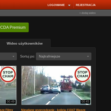
LOGOWANIE
REJESTRACJA
+ dodaj wideo
 CDA Premium
Wideo użytkowników
Sortuj po:
Najtrafniejsze
00:49
00:45
sze Filmy
Nieudane wyprzedzanie - kolizja #1047 Wasze