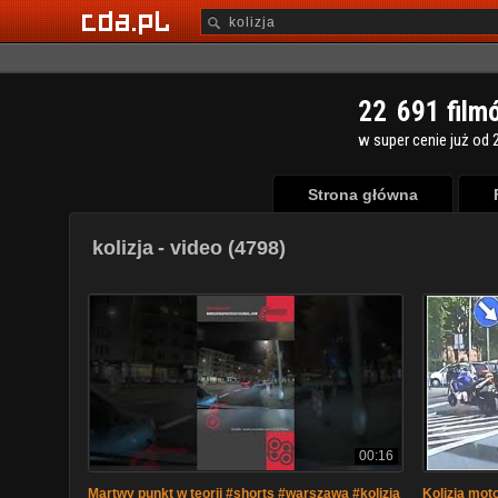
2
2
6
9
1
film
w super cenie już od 2
Strona główna
kolizja
- video (4798)
00:16
Martwy punkt w teorii #shorts #warszawa #kolizja
Kolizja mot