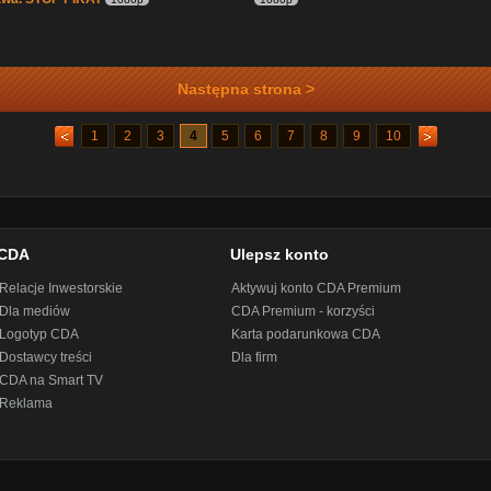
Następna strona >
1
2
3
4
5
6
7
8
9
10
CDA
Ulepsz konto
Relacje Inwestorskie
Aktywuj konto CDA Premium
Dla mediów
CDA Premium - korzyści
Logotyp CDA
Karta podarunkowa CDA
Dostawcy treści
Dla firm
CDA na Smart TV
Reklama