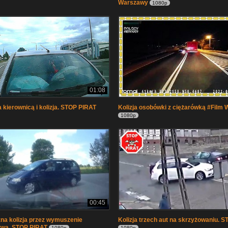
Warszawy
1080p
01:08
a kierownicą i kolizja. STOP PIRAT
Kolizja osobówki z ciężarówką #Film 
1080p
00:45
na kolizja przez wymuszenie
Kolizja trzech aut na skrzyżowaniu. 
twa. STOP PIRAT
1080p
1080p