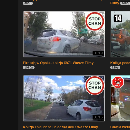
Filmy
480p
1080
01:19
Piratują w Opolu - kolizja #871 Wasze Filmy
Kolizja pod
1080p
720p
01:16
Kolizja i nieudana ucieczka #803 Wasze Filmy
Chwila nieu