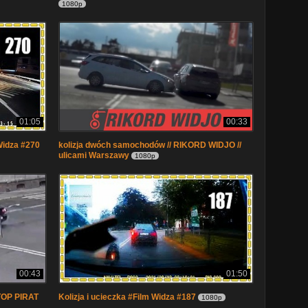
1080p
01:05
00:33
Widza #270
kolizja dwóch samochodów // RIKORD WIDJO //
ulicami Warszawy
1080p
00:43
01:50
STOP PIRAT
Kolizja i ucieczka #Film Widza #187
1080p