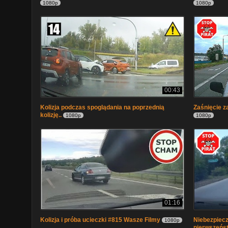
1080p
1080p
00:43
Kolizja podczas spoglądania na poprzednią
Zaśnięcie z
kolizję..
1080p
1080p
01:16
Kolizja i próba ucieczki #815 Wasze Filmy
Niebezpiecz
1080p
pierwszeńs