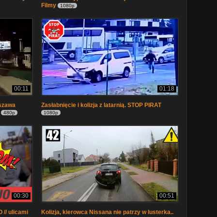
Filmy
1080p
00:11
01:18
rszawa
Zasłabnięcie i kolizja z latarnią. STOP PIRAT
480p
1080p
00:30
00:51
 // ulicami
Kolizja, kierowca Nissana nie patrzy w lusterka..