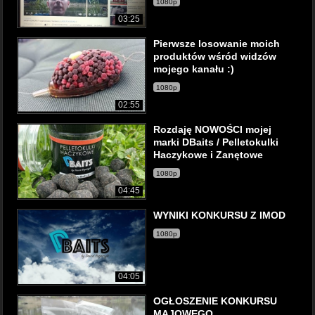
1080p
03:25
Pierwsze losowanie moich
produktów wśród widzów
mojego kanału :)
1080p
02:55
Rozdaję NOWOŚCI mojej
marki DBaits / Pelletokulki
Haczykowe i Zanętowe
1080p
04:45
WYNIKI KONKURSU Z IMOD
1080p
04:05
OGŁOSZENIE KONKURSU
MAJOWEGO