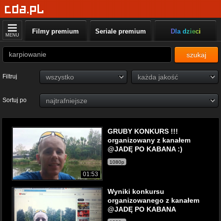
Filmy premium
Seriale premium
Dla dzieci
MENU
szukaj
Filtruj
Sortuj po
GRUBY KONKURS !!!
organizowany z kanałem
@JADĘ PO KABANA :)
1080p
01:53
Wyniki konkursu
organizowanego z kanałem
@JADĘ PO KABANA