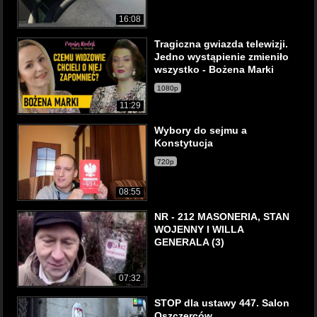
16:08
Tragiczna gwiazda telewizji.
Jedno wystąpienie zmieniło
wszystko - Bożena Marki
1080p
11:29
Wybory do sejmu a
Konstytucja
720p
08:55
NR - 212 MASONERIA, STAN
WOJENNY I WILLA
GENERALA (3)
07:32
STOP dla ustawy 447. Salon
Oszczerców