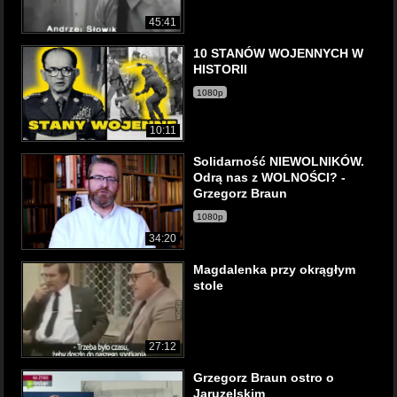
45:41
10 STANÓW WOJENNYCH W
HISTORII
1080p
10:11
Solidarność NIEWOLNIKÓW.
Odrą nas z WOLNOŚCI? -
Grzegorz Braun
1080p
34:20
Magdalenka przy okrągłym
stole
27:12
Grzegorz Braun ostro o
Jaruzelskim