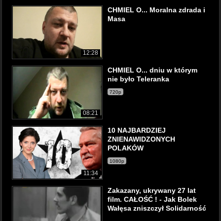
CHMIEL O... Moralna zdrada i
Masa
12:28
CHMIEL O... dniu w którym
nie było Teleranka
720p
08:21
10 NAJBARDZIEJ
ZNIENAWIDZONYCH
POLAKÓW
1080p
11:34
Zakazany, ukrywany 27 lat
film. CAŁOŚĆ ! - Jak Bolek
Wałęsa zniszczył Solidarność