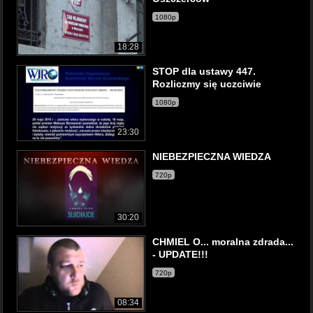
1080p
18:28
STOP dla ustawy 447.
Rozliczmy się uczciwie
1080p
23:30
NIEBEZPIECZNA WIEDZA
720p
30:20
CHMIEL O... moralna zdrada...
- UPDATE!!!
720p
08:34