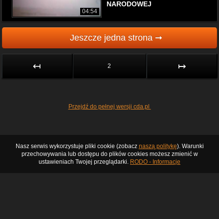
NARODOWEJ
04:54
Jeszcze jedna strona ➞
↤
↦
2
Przejdź do pełnej wersji cda.pl
Nasz serwis wykorzystuje pliki cookie (zobacz
naszą politykę
). Warunki
przechowywania lub dostępu do plików cookies możesz zmienić w
ustawieniach Twojej przeglądarki.
RODO - Informacje