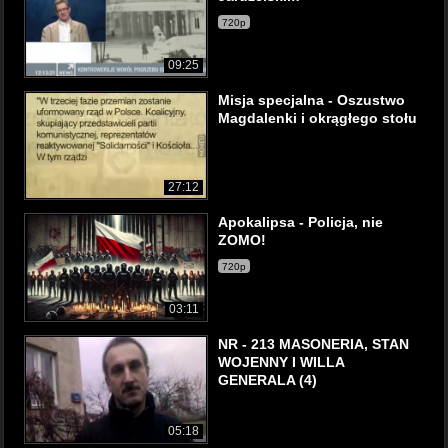
720p
09:25
Misja specjalna - Oszustwo
Magdalenki i okrągłego stołu
27:12
Apokalipsa - Policja, nie
ZOMO!
720p
03:11
NR - 213 MASONERIA, STAN
WOJENNY I WILLA
GENERALA (4)
05:18