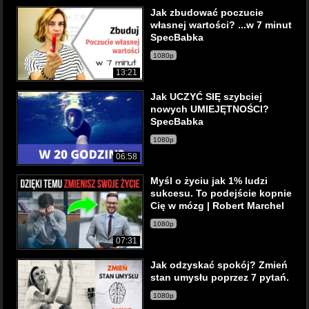
Jak zbudować poczucie
własnej wartości? ...w 7 minut
SpecBabka
1080p
13:21
Jak UCZYĆ SIĘ szybciej
nowych UMIEJĘTNOŚCI?
SpecBabka
1080p
06:58
Myśl o życiu jak 1% ludzi
sukcesu. To podejście kopnie
Cię w mózg | Robert Marchel
1080p
07:31
Jak odzyskać spokój? Zmień
stan umysłu poprzez 7 pytań.
1080p