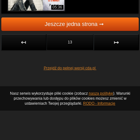
05:36
Jeszcze jedna strona ➞
↤
↦
13
Przejdź do pełnej wersji cda.pl
Nasz serwis wykorzystuje pliki cookie (zobacz
naszą politykę
). Warunki
przechowywania lub dostępu do plików cookies możesz zmienić w
ustawieniach Twojej przeglądarki.
RODO - Informacje