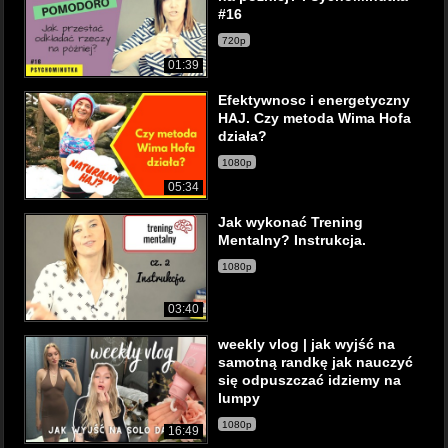
#16
720p
01:39
Efektywnosc i energetyczny
HAJ. Czy metoda Wima Hofa
działa?
1080p
05:34
Jak wykonać Trening
Mentalny? Instrukcja.
1080p
03:40
weekly vlog | jak wyjść na
samotną randkę jak nauczyć
się odpuszczać idziemy na
lumpy
1080p
16:49