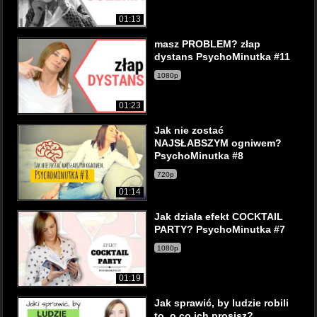
01:13
masz PROBLEM? złap
dystans PsychoMinutka #11
1080p
01:23
Jak nie zostać
NAJSŁABSZYM ogniwem?
PsychoMinutka #8
720p
01:14
Jak działa efekt COCKTAIL
PARTY? PsychoMinutka #7
1080p
01:19
Jak sprawić, by ludzie robili
to, o co ich prosisz?