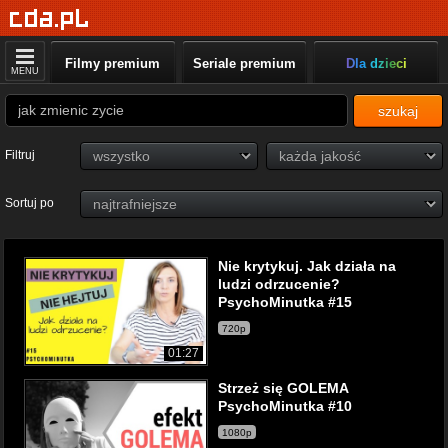
Filmy premium
Seriale premium
Dla dzieci
MENU
szukaj
Filtruj
Sortuj po
Nie krytykuj. Jak działa na
ludzi odrzucenie?
PsychoMinutka #15
720p
01:27
Strzeż się GOLEMA
PsychoMinutka #10
1080p