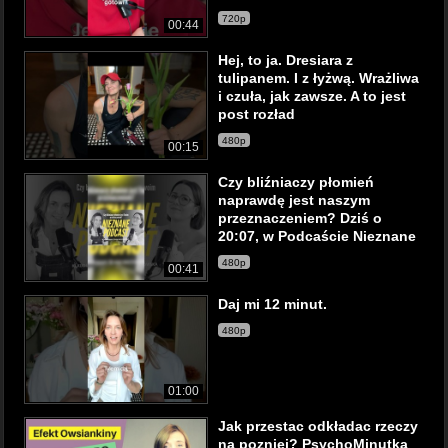
720p
00:44
Hej, to ja. Dresiara z
tulipanem. I z łyżwą. Wrażliwa
i czuła, jak zawsze. A to jest
post rozład
480p
00:15
Czy bliźniaczy płomień
naprawdę jest naszym
przeznaczeniem? Dziś o
20:07, w Podcaście Nieznane
480p
00:41
Daj mi 12 minut.
480p
01:00
Jak przestac odkładac rzeczy
na pozniej? PsychoMinutka