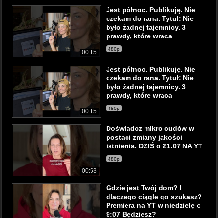
Jest północ. Publikuję. Nie
czekam do rana. Tytuł: Nie
było żadnej tajemnicy. 3
prawdy, które wraca
480p
00:15
Jest północ. Publikuję. Nie
czekam do rana. Tytuł: Nie
było żadnej tajemnicy. 3
prawdy, które wraca
480p
00:15
Doświadcz mikro cudów w
postaci zmiany jakości
istnienia. DZIŚ o 21:07 NA YT
480p
00:53
Gdzie jest Twój dom? I
dlaczego ciągle go szukasz?
Premiera na YT w niedzielę o
9:07 Będziesz?