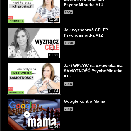
PsychoMinutka #14
720p
01:29
Jak wyznaczać CELE?
Psychominutka #12
1080p
01:32
Jaki WPŁYW na człowieka ma
SAMOTNOŚĆ PsychoMinutka
#13
720p
01:04
Google kontra Mama
720p
01:34