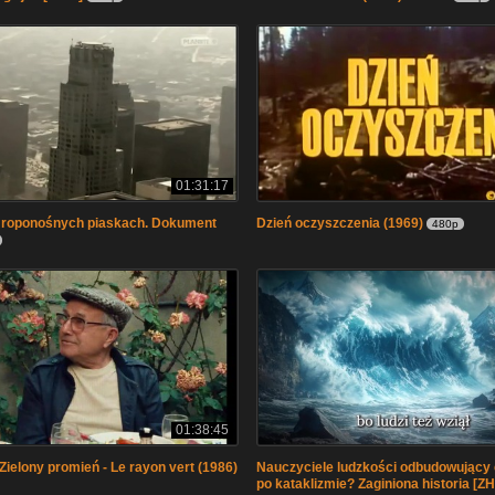
01:31:17
w roponośnych piaskach. Dokument
Dzień oczyszczenia (1969)
480p
01:38:45
ielony promień - Le rayon vert (1986)
Nauczyciele ludzkości odbudowujący 
po kataklizmie? Zaginiona historia [ZH