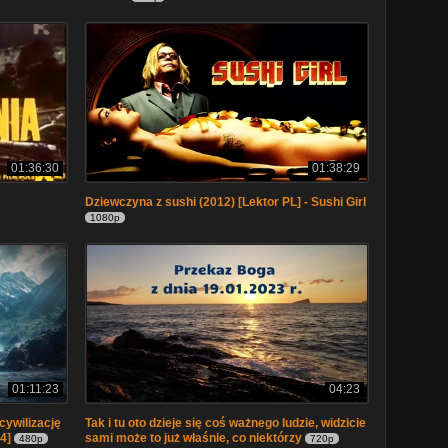
01:36:30
01:38:29
Dziewczyna z sushi (2012) [Lektor PL] - Sushi Girl
1080p
01:11:23
04:23
cywilizację
Tak i tu oto dzieje się coś ważnego ludzie, widzicie
4]
sami może to już właśnie, co niektórzy
480p
720p