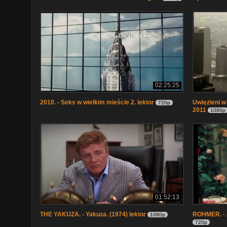
02:25:25
2010. - Seks w wielkim mieście 2. lektor
Uwięzieni 
720p
2011
1080p
01:52:13
THE YAKUZA. - Yakuza. (1974) lektor
ROHMER. - Z
1080p
720p