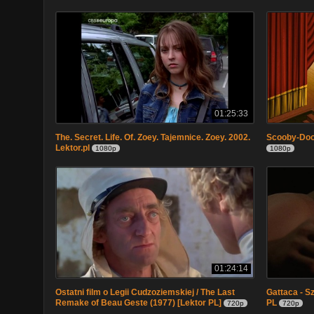
01:25:33
The. Secret. Life. Of. Zoey. Tajemnice. Zoey. 2002.
Scooby-Doo
Lektor.pl
1080p
1080p
01:24:14
Ostatni film o Legii Cudzoziemskiej / The Last
Gattaca - Sz
Remake of Beau Geste (1977) [Lektor PL]
PL
720p
720p