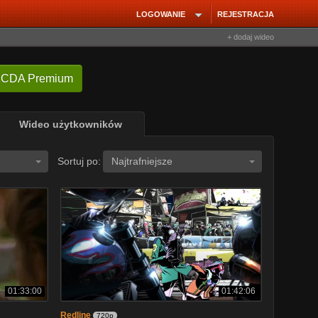
LOGOWANIE
REJESTRACJA
+ dodaj wideo
 CDA Premium
Wideo użytkowników
Sortuj po:
Najtrafniejsze
01:33:00
01:42:06
Redline
720p