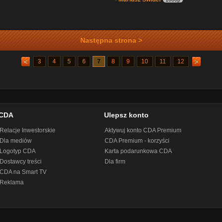
Następna strona >
3
4
5
6
7
8
9
10
11
12
CDA
Ulepsz konto
Relacje Inwestorskie
Aktywuj konto CDA Premium
Dla mediów
CDA Premium - korzyści
Logotyp CDA
Karta podarunkowa CDA
Dostawcy treści
Dla firm
CDA na Smart TV
Reklama