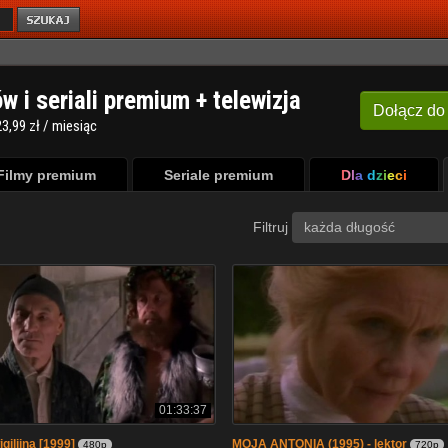
ów i seriali premium + telewizja
Dołącz
do
3,99 zł / miesiąc
Filmy premium
Seriale premium
Dla dzieci
Filtruj
każda długość
01:33:37
gilijna [1999]
MOJA ANTONIA (1995) - lektor
480p
720p