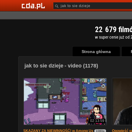
2
2
6
7
9
film
w super cenie już od 2
Strona główna
jak to sie dzieje
- video (1178)
02:13:59
SKAZANY ZA NIEWINNOŚĆ! w Among Us
Opowieść wi
1080p