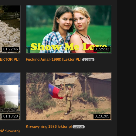
01:22:46
01:25:32
LEKTOR PL]
Fucking Amal (1998) [Lektor PL]
1080p
01:18:20
01:31:05
Krwawy ring 1986 lektor pl
1080p
ość Słowian)