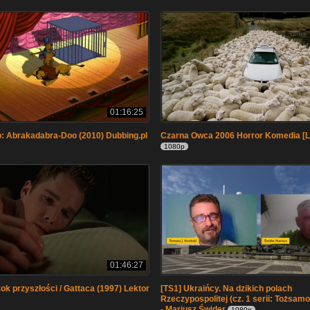
01:16:25
: Abrakadabra-Doo (2010) Dubbing.pl
Czarna Owca 2006 Horror Komedia [
1080p
01:46:27
ok przyszłości / Gattaca (1997) Lektor
[TS1] Ukraińcy. Na dzikich polach
Rzeczypospolitej (cz. 1 serii: Tożsam
- Mariusz Świder
1080p