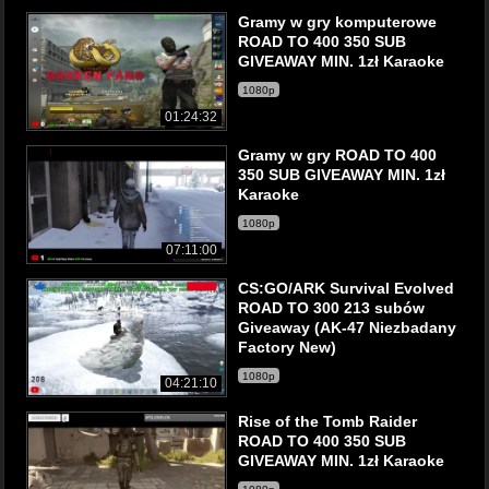
Gramy w gry komputerowe
ROAD TO 400 350 SUB
GIVEAWAY MIN. 1zł Karaoke
1080p
01:24:32
Gramy w gry ROAD TO 400
350 SUB GIVEAWAY MIN. 1zł
Karaoke
1080p
07:11:00
CS:GO/ARK Survival Evolved
ROAD TO 300 213 subów
Giveaway (AK-47 Niezbadany
Factory New)
1080p
04:21:10
Rise of the Tomb Raider
ROAD TO 400 350 SUB
GIVEAWAY MIN. 1zł Karaoke