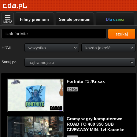
Filmy premium
Seriale premium
Dla dzieci
MENU
szukaj
Filtruj
Sortuj po
Fortnite #1 /Krixxx
1080p
08:31
Gramy w gry komputerowe
ROAD TO 400 350 SUB
GIVEAWAY MIN. 1zł Karaoke