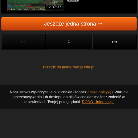
02:37:37
Jeszcze jedna strona ➞
↤
↦
1
Przejdź do pełnej wersji cda.pl
Nasz serwis wykorzystuje pliki cookie (zobacz
naszą politykę
). Warunki
przechowywania lub dostępu do plików cookies możesz zmienić w
ustawieniach Twojej przeglądarki.
RODO - Informacje