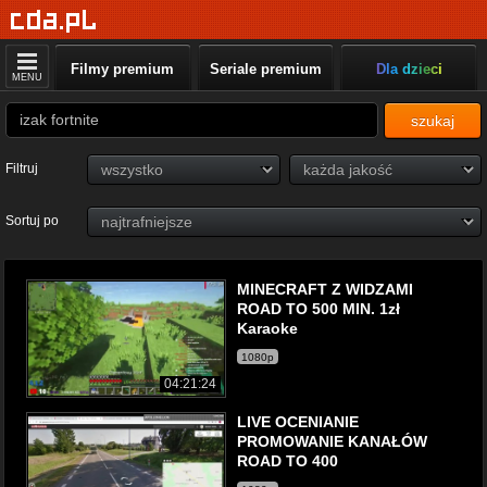
Filmy premium
Seriale premium
Dla dzieci
MENU
szukaj
Filtruj
Sortuj po
MINECRAFT Z WIDZAMI
ROAD TO 500 MIN. 1zł
Karaoke
1080p
04:21:24
LIVE OCENIANIE
PROMOWANIE KANAŁÓW
ROAD TO 400