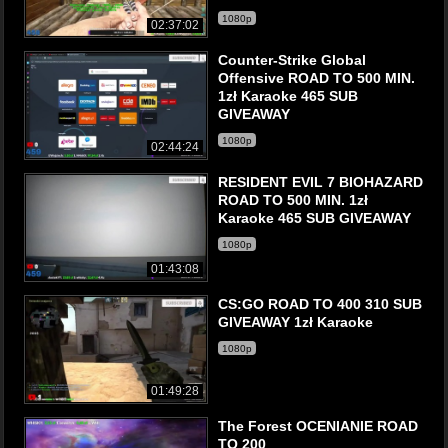
1080p
02:37:02
Counter-Strike Global
Offensive ROAD TO 500 MIN.
1zł Karaoke 465 SUB
GIVEAWAY
1080p
02:44:24
RESIDENT EVIL 7 BIOHAZARD
ROAD TO 500 MIN. 1zł
Karaoke 465 SUB GIVEAWAY
1080p
01:43:08
CS:GO ROAD TO 400 310 SUB
GIVEAWAY 1zł Karaoke
1080p
01:49:28
The Forest OCENIANIE ROAD
TO 200