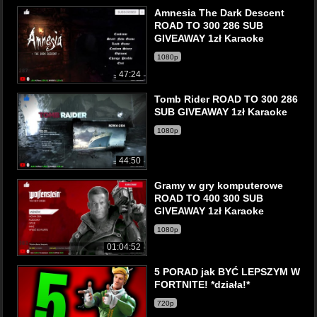
Amnesia The Dark Descent
ROAD TO 300 286 SUB
GIVEAWAY 1zł Karaoke
1080p
47:24
Tomb Rider ROAD TO 300 286
SUB GIVEAWAY 1zł Karaoke
1080p
44:50
Gramy w gry komputerowe
ROAD TO 400 300 SUB
GIVEAWAY 1zł Karaoke
1080p
01:04:52
5 PORAD jak BYĆ LEPSZYM W
FORTNITE! *działa!*
720p