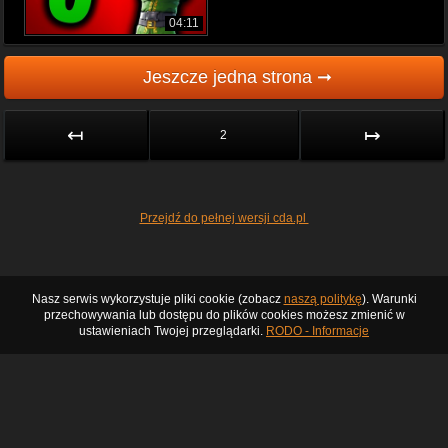
04:11
Jeszcze jedna strona ➞
↤
↦
2
Przejdź do pełnej wersji cda.pl
Nasz serwis wykorzystuje pliki cookie (zobacz
naszą politykę
). Warunki
przechowywania lub dostępu do plików cookies możesz zmienić w
ustawieniach Twojej przeglądarki.
RODO - Informacje