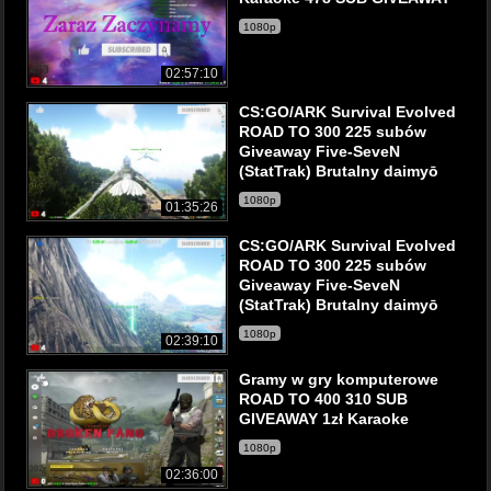
1080p
02:57:10
CS:GO/ARK Survival Evolved
ROAD TO 300 225 subów
Giveaway Five-SeveN
(StatTrak) Brutalny daimyō
1080p
01:35:26
CS:GO/ARK Survival Evolved
ROAD TO 300 225 subów
Giveaway Five-SeveN
(StatTrak) Brutalny daimyō
1080p
02:39:10
Gramy w gry komputerowe
ROAD TO 400 310 SUB
GIVEAWAY 1zł Karaoke
1080p
02:36:00