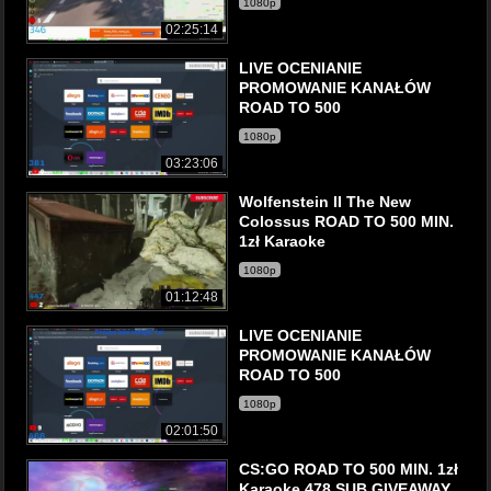
1080p
02:25:14
LIVE OCENIANIE
PROMOWANIE KANAŁÓW
ROAD TO 500
1080p
03:23:06
Wolfenstein II The New
Colossus ROAD TO 500 MIN.
1zł Karaoke
1080p
01:12:48
LIVE OCENIANIE
PROMOWANIE KANAŁÓW
ROAD TO 500
1080p
02:01:50
CS:GO ROAD TO 500 MIN. 1zł
Karaoke 478 SUB GIVEAWAY