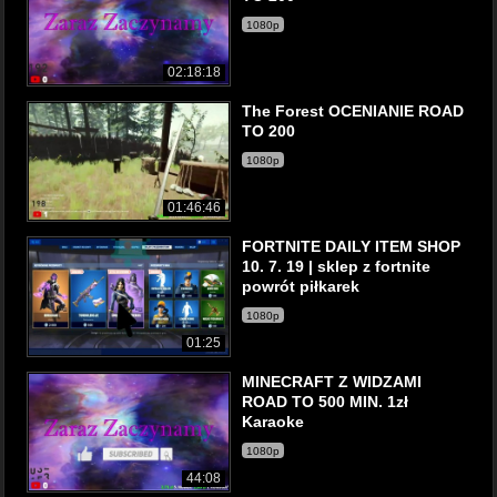
1080p
02:18:18
The Forest OCENIANIE ROAD
TO 200
1080p
01:46:46
FORTNITE DAILY ITEM SHOP
10. 7. 19 | sklep z fortnite
powrót piłkarek
1080p
01:25
MINECRAFT Z WIDZAMI
ROAD TO 500 MIN. 1zł
Karaoke
1080p
44:08