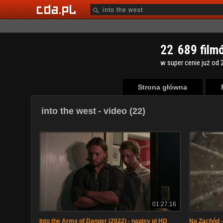
2
2
6
8
9
film
w super cenie już od 2
Strona główna
into the west
- video (22)
01:27:16
Into the Arms of Danger (2022) - napisy pl HD
Na Zachód - 