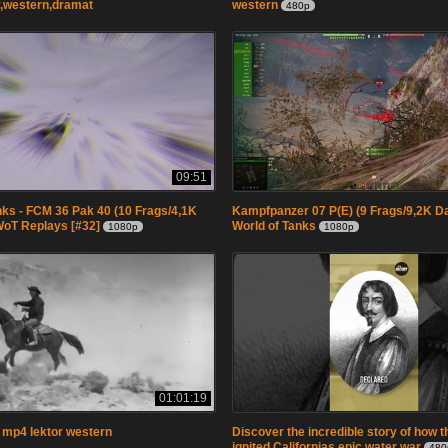
,western,dramat
western
480p
09:51
nks - FCM 36 Pak 40 (10 Frags/4,1K
Kampfpanzer 07 P(E) (9 Frags/9,2K D
WoT Replays [#32]
World of Tanks
1080p
1080p
01:01:19
 mp4 lektor western
Discover the incredible story of how 
ignited Californias epic water war
480