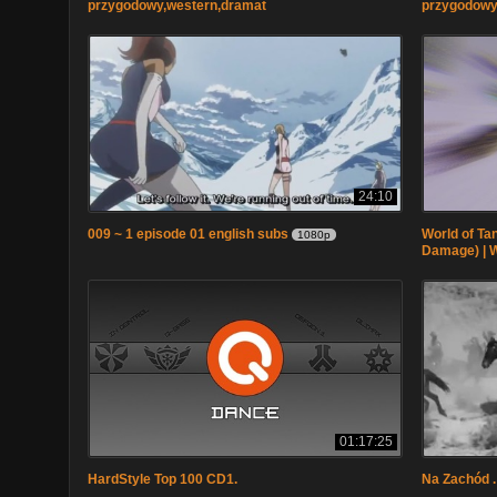
przygodowy,western,dramat
przygodowy
24:10
009 ~ 1 episode 01 english subs
World of Ta
1080p
Damage) | 
01:17:25
HardStyle Top 100 CD1.
Na Zachód .