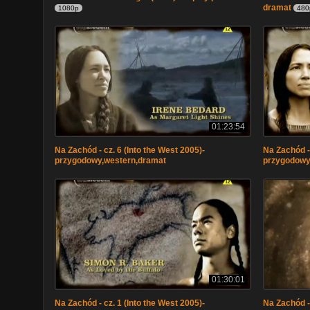
dramat
1080p
480
01:23:54
Na Zachód - cz. 6 (Into the West 2005)-
Na Zachód - 
przygodowy,western,dramat
przygodowy
01:30:01
Na Zachód - cz. 1 (Into the West 2005)-
Na Zachód - 