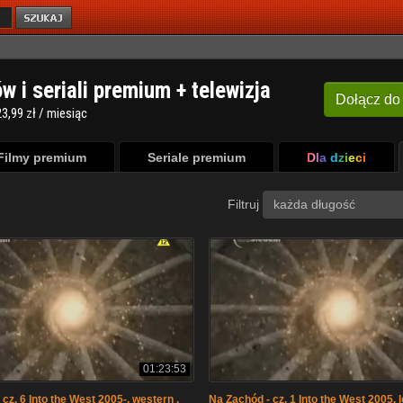
ów i seriali premium + telewizja
Dołącz
do
3,99 zł / miesiąc
Filmy premium
Seriale premium
Dla dzieci
Filtruj
każda długość
01:23:53
cz. 6 Into the West 2005-. western .
Na Zachód - cz. 1 Into the West 2005. l