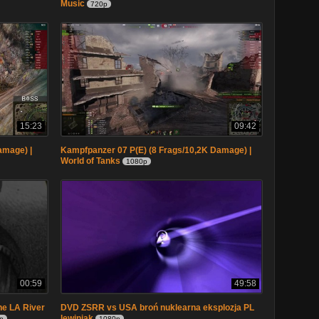
Music
720p
15:23
09:42
amage) |
Kampfpanzer 07 P(E) (8 Frags/10,2K Damage) |
World of Tanks
1080p
00:59
49:58
the LA River
DVD ZSRR vs USA broń nuklearna eksplozja PL
lewiniak
p
1080p