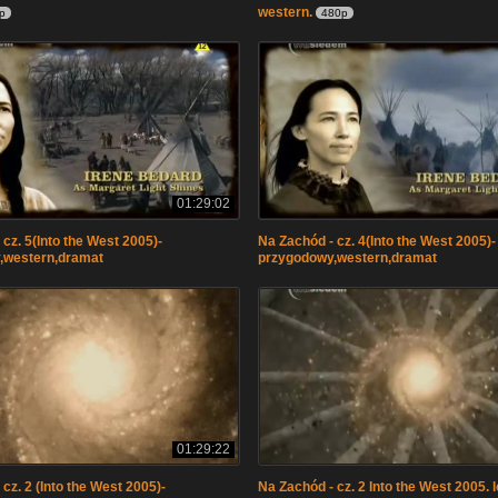
western.
p
480p
01:29:02
cz. 5(Into the West 2005)-
Na Zachód - cz. 4(Into the West 2005)-
,western,dramat
przygodowy,western,dramat
01:29:22
cz. 2 (Into the West 2005)-
Na Zachód - cz. 2 Into the West 2005. le