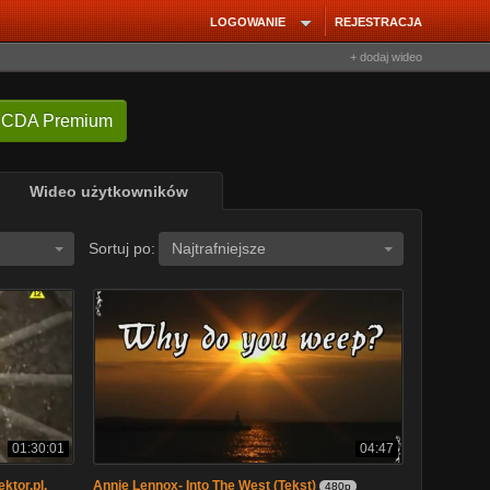
LOGOWANIE
REJESTRACJA
+ dodaj wideo
 CDA Premium
Wideo użytkowników
Sortuj po:
Najtrafniejsze
01:30:01
04:47
ektor.pl.
Annie Lennox- Into The West (Tekst)
480p