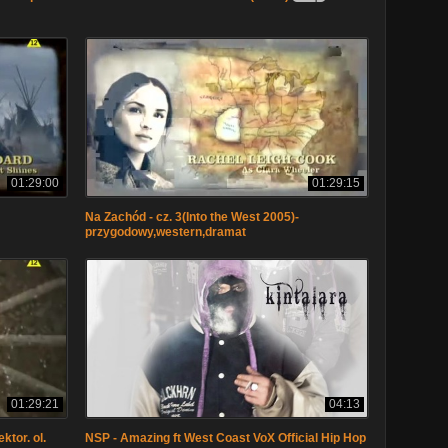
01:29:00
01:29:15
Na Zachód - cz. 3(Into the West 2005)-
przygodowy,western,dramat
01:29:21
04:13
ktor. ol.
NSP - Amazing ft West Coast VoX Official Hip Hop