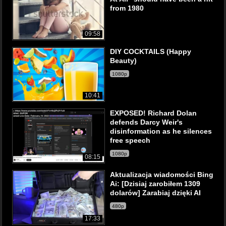
from 1980
09:58
DIY COCKTAILS (Happy
Beauty)
1080p
10:41
EXPOSED! Richard Dolan
defends Darcy Weir's
disinformation as he silences
free speech
1080p
08:15
Aktualizacja wiadomości Bing
Ai: [Dzisiaj zarobiłem 1309
dolarów] Zarabiaj dzięki AI
480p
17:33