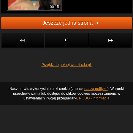
00:15
Jeszcze jedna strona ➞
↤
↦
13
Przejdź do pełnej wersji cda.pl
Nasz serwis wykorzystuje pliki cookie (zobacz
naszą politykę
). Warunki
przechowywania lub dostępu do plików cookies możesz zmienić w
ustawieniach Twojej przeglądarki.
RODO - Informacje