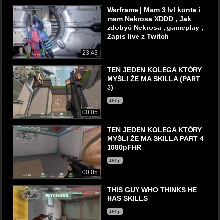
Warframe | Mam 3 lvl konta i
mam Nekrosa XDDD , Jak
zdobyć Nekrosa , gameplay ,
Zapis live z Twitch
23:43
TEN JEDEN KOLEGA KTÓRY
MYŚLI ŻE MA SKILLA (PART
3)
480p
00:05
TEN JEDEN KOLEGA KTÓRY
MYŚLI ŻE MA SKILLA PART 4
1080pFHR
480p
00:05
THIS GUY WHO THINKS HE
HAS SKILLS
480p