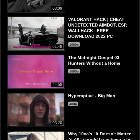
03:09
VALORANT HACK | CHEAT -
UNDETECTED AIMBOT, ESP,
WALLHACK | FREE
DOWNLOAD 2022 PC
1080p
01:48
The Midnight Gospel 03.
Hunters Without a Home
1080p
24:58
Hyperaptive - Big Man
480p
03:20
Why 10cc's "It Doesn't Matter
At All" should have been a hit