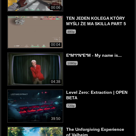
00:06
TEN JEDEN KOLEGA KTÓRY
MYŚLI ŻE MA SKILLA PART 5
480p
00:04
E*M*I*N*E*M - My name is...
1080p
04:38
Level Zero: Extraction | OPEN
BETA
720p
39:50
The Unforgiving Experience
of Valheim