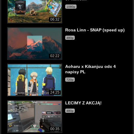
1080p
06:32
Rosa Linn - SNAP (speed up)
480p
02:22
Aoharu x Kikanjuu odc 4
napisy PL
720p
24:25
LECIMY Z AKCJĄ!
480p
00:35