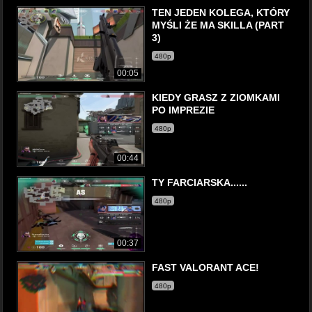
TEN JEDEN KOLEGA, KTÓRY
MYŚLI ŻE MA SKILLA (PART
3)
480p
00:05
KIEDY GRASZ Z ZIOMKAMI
PO IMPREZIE
480p
00:44
TY FARCIARSKA......
480p
00:37
FAST VALORANT ACE!
480p