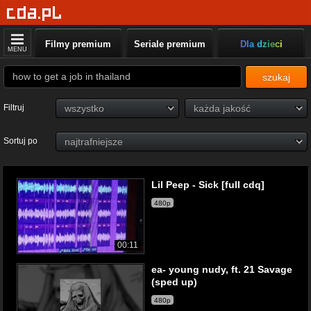
Filmy premium
Seriale premium
Dla dzieci
MENU
szukaj
Filtruj
Sortuj po
Lil Peep - Sick [full cdq]
480p
00:11
ea- young nudy, ft. 21 Savage
(sped up)
480p