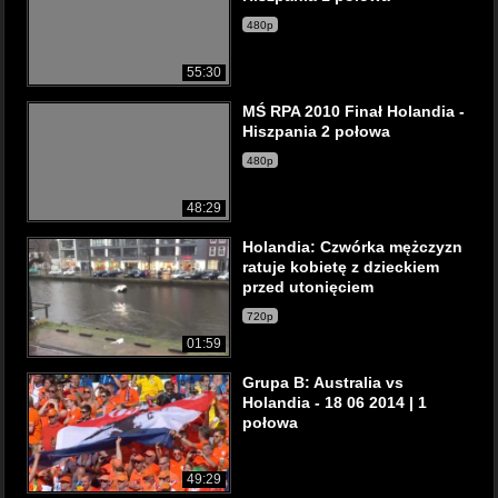
480p
55:30
MŚ RPA 2010 Finał Holandia -
Hiszpania 2 połowa
480p
48:29
Holandia: Czwórka mężczyzn
ratuje kobietę z dzieckiem
przed utonięciem
720p
01:59
Grupa B: Australia vs
Holandia - 18 06 2014 | 1
połowa
49:29