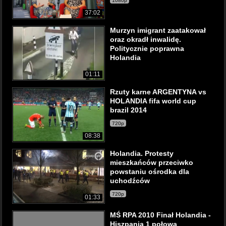
1080p
37:02
Murzyn imigrant zaatakował
oraz okradł inwalidę.
Politycznie poprawna
Holandia
01:11
Rzuty karne ARGENTYNA vs
HOLANDIA fifa world cup
brazil 2014
720p
08:38
Holandia. Protesty
mieszkańców przeciwko
powstaniu ośrodka dla
uchodźców
720p
01:33
MŚ RPA 2010 Finał Holandia -
Hiszpania 1 połowa