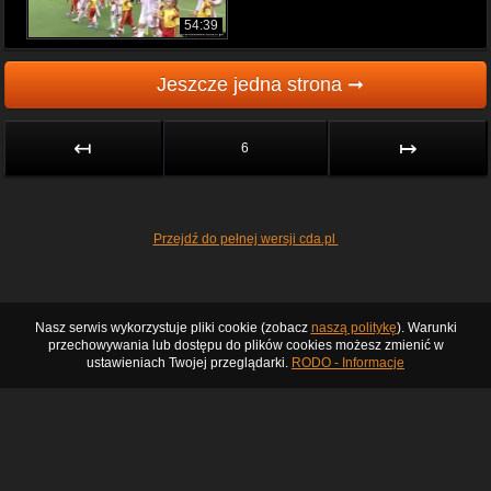
54:39
Jeszcze jedna strona ➞
↤
↦
6
Przejdź do pełnej wersji cda.pl
Nasz serwis wykorzystuje pliki cookie (zobacz
naszą politykę
). Warunki
przechowywania lub dostępu do plików cookies możesz zmienić w
ustawieniach Twojej przeglądarki.
RODO - Informacje