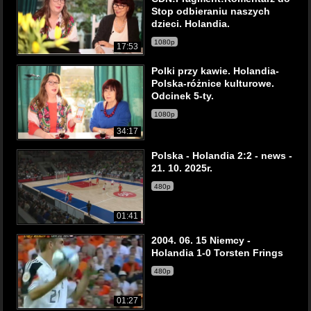
Stop odbieraniu naszych
dzieci. Holandia.
1080p
17:53
Polki przy kawie. Holandia-
Polska-różnice kulturowe.
Odcinek 5-ty.
1080p
34:17
Polska - Holandia 2:2 - news -
21. 10. 2025r.
480p
01:41
2004. 06. 15 Niemcy -
Holandia 1-0 Torsten Frings
480p
01:27