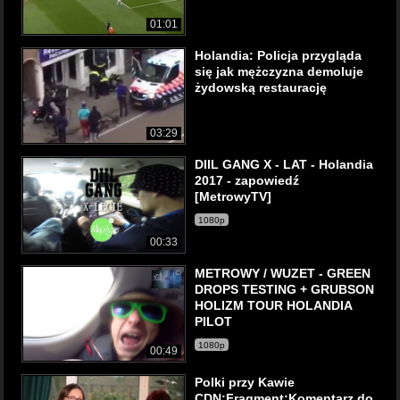
01:01
Holandia: Policja przygląda
się jak mężczyzna demoluje
żydowską restaurację
03:29
DIIL GANG X - LAT - Holandia
2017 - zapowiedź
[MetrowyTV]
1080p
00:33
METROWY / WUZET - GREEN
DROPS TESTING + GRUBSON
HOLIZM TOUR HOLANDIA
PILOT
1080p
00:49
Polki przy Kawie
CDN:Fragment:Komentarz do