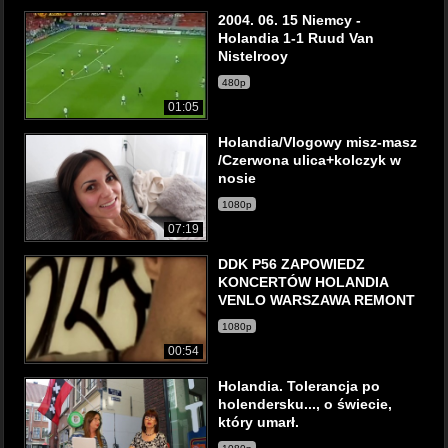
2004. 06. 15 Niemcy -
Holandia 1-1 Ruud Van
Nistelrooy
480p
01:05
Holandia/Vlogowy misz-masz
/Czerwona ulica+kolczyk w
nosie
1080p
07:19
DDK P56 ZAPOWIEDZ
KONCERTÓW HOLANDIA
VENLO WARSZAWA REMONT
1080p
00:54
Holandia. Tolerancja po
holendersku..., o świecie,
który umarł.