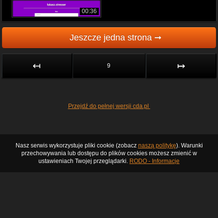
00:36
Jeszcze jedna strona ➞
↤
↦
9
Przejdź do pełnej wersji cda.pl
Nasz serwis wykorzystuje pliki cookie (zobacz
naszą politykę
). Warunki
przechowywania lub dostępu do plików cookies możesz zmienić w
ustawieniach Twojej przeglądarki.
RODO - Informacje