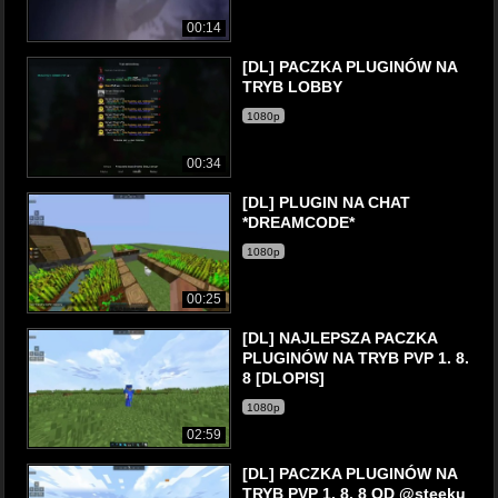
00:14
[DL] PACZKA PLUGINÓW NA
TRYB LOBBY
1080p
00:34
[DL] PLUGIN NA CHAT
*DREAMCODE*
1080p
00:25
[DL] NAJLEPSZA PACZKA
PLUGINÓW NA TRYB PVP 1. 8.
8 [DLOPIS]
1080p
02:59
[DL] PACZKA PLUGINÓW NA
TRYB PVP 1. 8. 8 OD @steeku