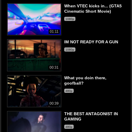
When VTEC kicks in... (GTA5
Cinematic Short Movie)
1080p
01:11
IM NOT READY FOR A GUN
1080p
00:31
What you doin there,
goofball?
480p
00:39
THE BEST ANTAGONIST IN
GAMING
480p