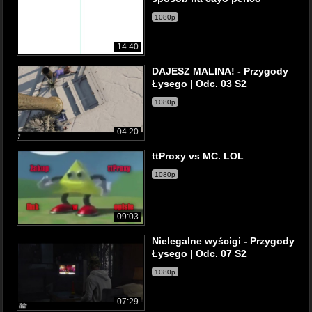
1080p
14:40
DAJESZ MALINA! - Przygody
Łysego | Odc. 03 S2
1080p
04:20
ttProxy vs MC. LOL
1080p
09:03
Nielegalne wyścigi - Przygody
Łysego | Odc. 07 S2
1080p
07:29