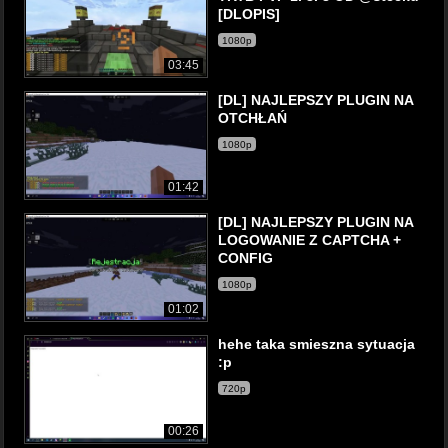
[DLOPIS]
1080p
03:45
[DL] NAJLEPSZY PLUGIN NA
OTCHŁAŃ
1080p
01:42
[DL] NAJLEPSZY PLUGIN NA
LOGOWANIE Z CAPTCHA +
CONFIG
1080p
01:02
hehe taka smieszna sytuacja
:p
720p
00:26