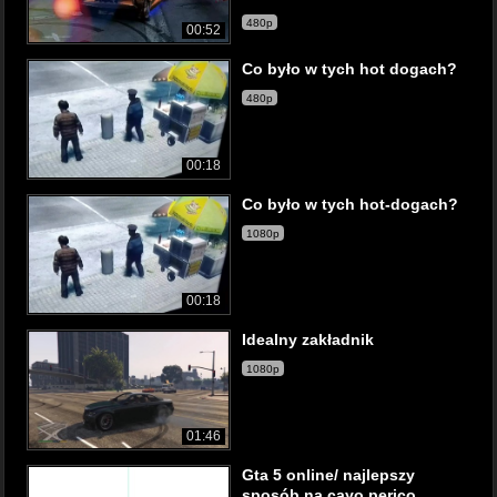
480p
00:52
Co było w tych hot dogach?
480p
00:18
Co było w tych hot-dogach?
1080p
00:18
Idealny zakładnik
1080p
01:46
Gta 5 online/ najlepszy
sposób na cayo perico