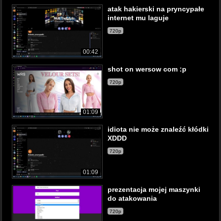
atak hakierski na pryncypałe
internet mu laguje
720p
00:42
shot on wersow com :p
720p
01:09
idiota nie może znaleźć kłódki
XDDD
720p
01:09
prezentacja mojej maszynki
do atakowania
720p