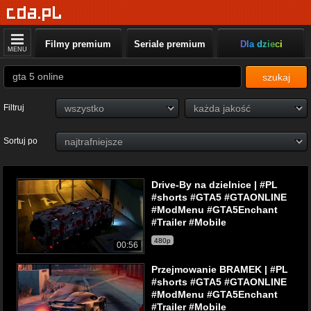
Filmy premium
Seriale premium
Dla dzieci
MENU
szukaj
Filtruj
Sortuj po
Drive-By na dzielnice | #PL
#shorts #GTA5 #GTAONLINE
#ModMenu #GTA5Enchant
#Trailer #Mobile
480p
00:56
Przejmowanie BRAMEK | #PL
#shorts #GTA5 #GTAONLINE
#ModMenu #GTA5Enchant
#Trailer #Mobile