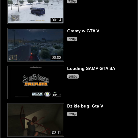
720p
00:14
Gramy w GTA V
720p
00:02
Loading SAMP GTA SA
1080p
00:12
Dzikie bugi Gta V
720p
03:11