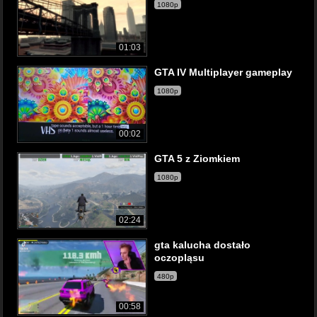
1080p
01:03
GTA IV Multiplayer gameplay
1080p
00:02
GTA 5 z Ziomkiem
1080p
02:24
gta kalucha dostało
oczopląsu
480p
00:58