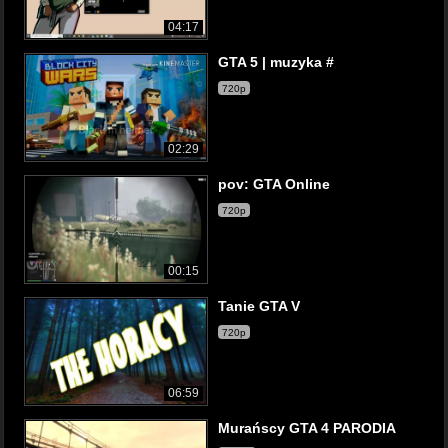
04:17
GTA 5 | muzyka #
720p
02:29
pov: GTA Online
720p
00:15
Tanie GTA V
720p
06:59
Murańscy GTA 4 PARODIA