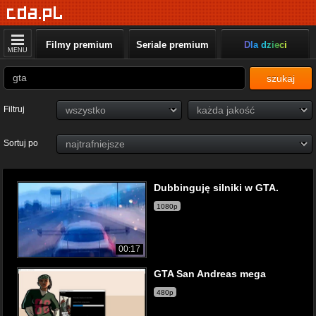
Filmy premium
Seriale premium
Dla dzieci
MENU
szukaj
Filtruj
Sortuj po
Dubbinguję silniki w GTA.
1080p
00:17
GTA San Andreas mega
480p