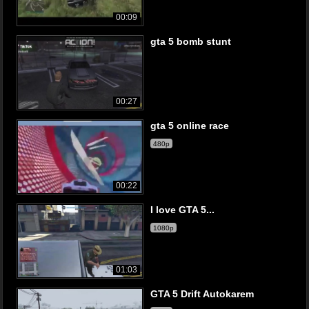
00:09
gta 5 bomb stunt
00:27
gta 5 online race
480p
00:22
I love GTA 5...
1080p
01:03
GTA 5 Drift Autokarem