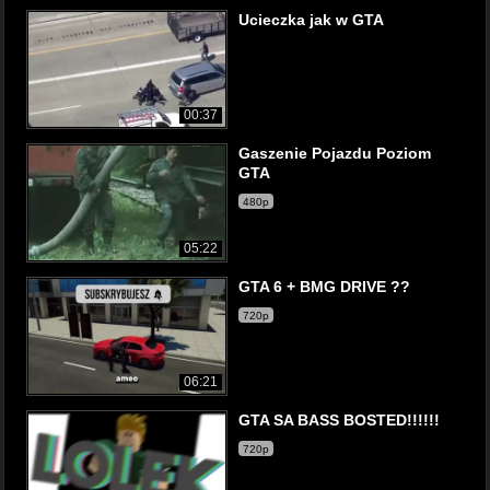
Ucieczka jak w GTA
00:37
Gaszenie Pojazdu Poziom
GTA
480p
05:22
GTA 6 + BMG DRIVE ??
720p
06:21
GTA SA BASS BOSTED!!!!!!
720p