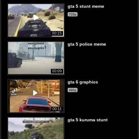
gta 5 stunt meme
720p
00:15
gta 5 police meme
00:09
gta 6 graphics
480p
00:11
gta 5 kuruma stunt