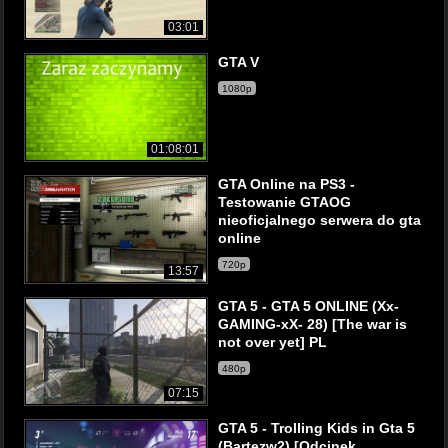
03:01
GTA V
1080p
01:08:01
GTA Online na PS3 -
Testowanie GTAOG
nieoficjalnego serwera do gta
online
720p
13:57
GTA 5 - GTA 5 ONLINE (Xx-
GAMING-xX- 28) [The war is
not over yet] PL
480p
07:15
GTA 5 - Trolling Kids in Gta 5
(Bartezw2) [Odcinek