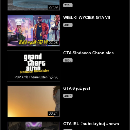
720p
27:09
WIELKI WYCIEK GTA VI!
480p
02:08
GTA Sindacco Chronicles
480p
02:05
GTA 6 już jest
480p
00:24
GTA IRL #subskrybuj #news