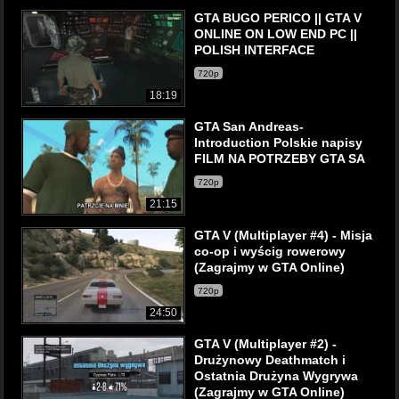
GTA BUGO PERICO || GTA V
ONLINE ON LOW END PC ||
POLISH INTERFACE
720p
18:19
GTA San Andreas-
Introduction Polskie napisy
FILM NA POTRZEBY GTA SA
720p
21:15
GTA V (Multiplayer #4) - Misja
co-op i wyścig rowerowy
(Zagrajmy w GTA Online)
720p
24:50
GTA V (Multiplayer #2) -
Drużynowy Deathmatch i
Ostatnia Drużyna Wygrywa
(Zagrajmy w GTA Online)