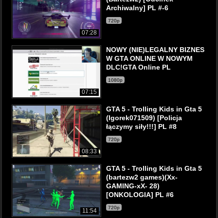
Archiwalny] PL #-6
720p
07:28
NOWY (NIE)LEGALNY BIZNES
W GTA ONLINE W NOWYM
DLC!GTA Online PL
1080p
07:15
GTA 5 - Trolling Kids in Gta 5
(Igorek071509) [Policja
łączymy siły!!!] PL #8
720p
08:33
GTA 5 - Trolling Kids in Gta 5
(bartezw2 games)(Xx-
GAMING-xX- 28)
[ONKOLOGIA] PL #6
720p
11:54