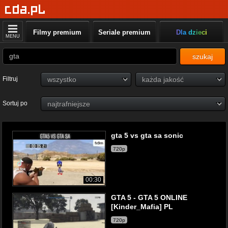
Filmy premium
Seriale premium
Dla dzieci
MENU
szukaj
Filtruj
Sortuj po
gta 5 vs gta sa sonic
720p
00:30
GTA 5 - GTA 5 ONLINE
[Kinder_Mafia] PL
720p