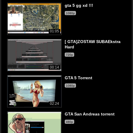
gta 5 gg xd !!!
1080p
01:05
[ GTA]ZOSTAW SUBAEkstra
Hard
720p
00:14
GTA 5 Torrent
1080p
02:24
GTA San Andreas torrent
480p