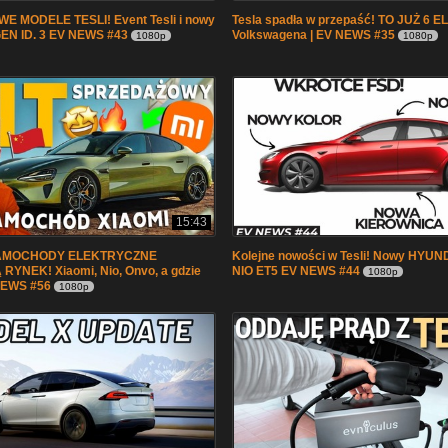
E MODELE TESLI! Event Tesli i nowy
Tesla spadła w przepaść! TO JUŻ 6 
N ID. 3 EV NEWS #43
Volkswagena | EV NEWS #35
1080p
1080p
15:43
SAMOCHODY ELEKTRYCZNE
Kolejne nowości w Tesli! Nowy HYUN
RYNEK! Xiaomi, Nio, Onvo, a gdzie
NIO ET5 EV NEWS #44
1080p
NEWS #56
1080p