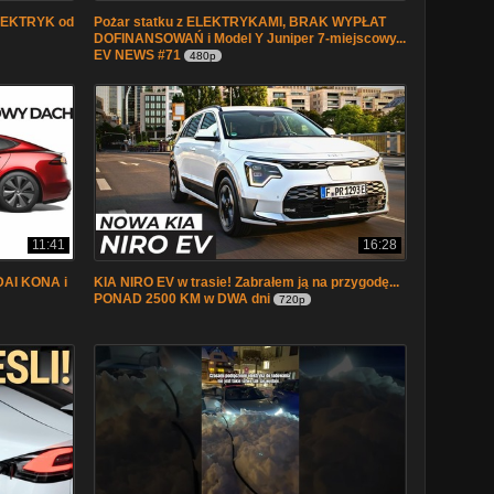
ELEKTRYK od
Pożar statku z ELEKTRYKAMI, BRAK WYPŁAT
DOFINANSOWAŃ i Model Y Juniper 7-miejscowy...
EV NEWS #71
480p
11:41
16:28
DAI KONA i
KIA NIRO EV w trasie! Zabrałem ją na przygodę...
PONAD 2500 KM w DWA dni
720p