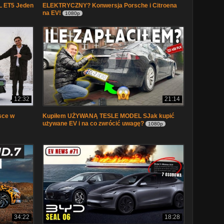
 ET5 Jeden
ELEKTRYCZNY? Konwersja Porsche i Citroena
na EV!
1080p
12:32
21:14
sce w
Kupiłem UŻYWANĄ TESLE MODEL SJak kupić
używane EV i na co zwrócić uwagę?
1080p
34:22
18:28