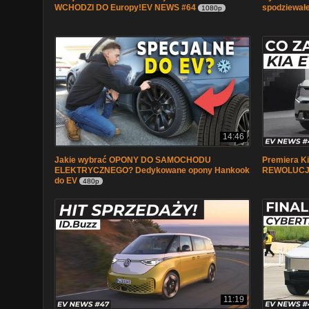
WCHODZI DO Europy!EV NEWS #64
spodziewałe
1080p
14:46
Jakie wybrać OPONY DO SAMOCHODU
Premiera Ki
ELEKTRYCZNEGO? Dedykowane opony Hankook
REWOLUCJ
do EV
480p
11:19