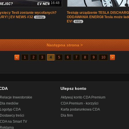
16:48
ysięcy Tesli zostanie wycofanych?
Testuję urządzenie TESLA DISCHAR
RY! | EV NEWS #32
ODDAWANIA ENERGII Tesla może ład
1080p
EV!
480p
Następna strona >
1
2
3
4
5
6
7
8
9
10
CDA
Ulepsz konto
Relacje Inwestorskie
Aktywuj konto CDA Premium
Dla mediów
CDA Premium - korzyści
Logotyp CDA
Karta podarunkowa CDA
Dostawcy treści
Dla firm
CDA na Smart TV
Reklama