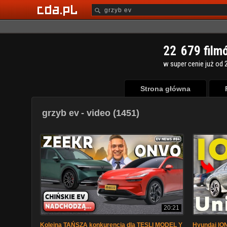
2
2
6
7
9
film
w super cenie już od 2
Strona główna
grzyb ev
- video (1451)
20:21
Kolejna TAŃSZA konkurencja dla TESLI MODEL Y
Hyundai ION