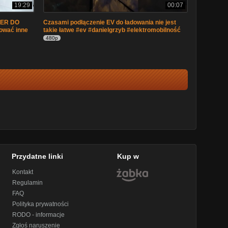
19:29
00:07
GER DO
Czasami podłączenie EV do ładowania nie jest
ować inne
takie łatwe #ev #danielgrzyb #elektromobilność
480p
Przydatne linki
Kup w
Kontakt
Regulamin
FAQ
Polityka prywatności
RODO - informacje
Zgłoś naruszenie