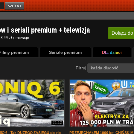
ów i seriali premium + telewizja
Dołącz
do
3,99 zł / miesiąc
Filmy premium
Seriale premium
Dla dzieci
Filtruj
każda długość
21:12
IQ 6 - Tak DUŻEGO ZASIĘGU się nie
PRZEJECHAŁEM 1000 km CHIŃSKIM