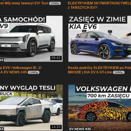
m Mój nowy faworyt EV! Test
ELEKTRYKIEM SKYWORTH/SKYWELL
1080p
z TAŃSZYCH EV?
09:42
a EV9 i Volkswagen ID. 2!
Realia podróży ELEKTRYKIEM po Pol
A EV NEWS #45
MROZIE | KIA EV 6 GT-Line
1080p
1080p
14:33