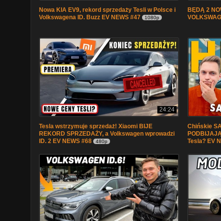
Nowa KIA EV9, rekord sprzedaży Tesli w Polsce i
BĘDĄ 2 NOW
Volkswagena ID. Buzz EV NEWS #47
VOLKSWAGE
1080p
24:24
Tesla wstrzymuje sprzedaż! Xiaomi BIJE
Chińskie 
REKORD SPRZEDAŻY, a Volkswagen wprowadzi
PODBIJAJĄ 
ID. 2 EV NEWS #68
Tesla? EV 
480p